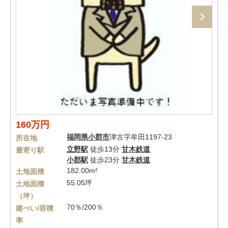
160万円
福岡県
小郡市
津古字牟田1197-23
所在地
立野駅
徒歩13分
甘木鉄道
最寄り駅
小郡駅
徒歩23分
甘木鉄道
182.00m²
土地面積
55.05坪
土地面積
（坪）
70％/200％
建ぺい/容積
率