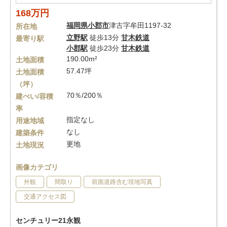
168万円
福岡県
小郡市
津古字牟田1197-32
所在地
立野駅
徒歩13分
甘木鉄道
最寄り駅
小郡駅
徒歩23分
甘木鉄道
190.00m²
土地面積
57.47坪
土地面積
（坪）
70％/200％
建ぺい/容積
率
指定なし
用途地域
なし
建築条件
更地
土地現況
画像カテゴリ
外観
間取り
前面道路含む現地写真
交通アクセス図
センチュリー21永観