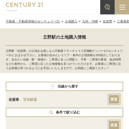
不動産・不動産情報のセンチュリー21
土地購入
九州・沖縄
佐賀県
三養基
立野駅の土地購入情報
立野駅「佐賀県」の土地をお探しなら不動産フランチャイズ店舗数ナンバー1のセンチュリ
ー21におまかせ下さい。お客様の住みたいエリア・条件の土地情報を3件紹介しておりま
す。住みたい沿線・駅・地域や、ご希望に合った間取り、予算・ご希望の家賃、徒歩時間
などの条件から、ご希望に沿った土地情報を見つけていただけます。お客様にご希望に沿
うお部屋が見つかるようにお手伝いいたしますので、お気軽にご相談ください！
沿線から探す
変更
佐賀県
甘木鉄道
条件で絞り込む
変更