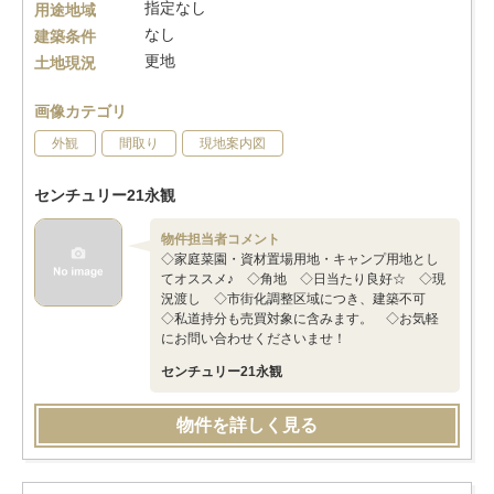
指定なし
用途地域
なし
建築条件
更地
土地現況
画像カテゴリ
外観
間取り
現地案内図
センチュリー21永観
物件担当者コメント
◇家庭菜園・資材置場用地・キャンプ用地とし
てオススメ♪ ◇角地 ◇日当たり良好☆ ◇現
況渡し ◇市街化調整区域につき、建築不可
◇私道持分も売買対象に含みます。 ◇お気軽
にお問い合わせくださいませ！
センチュリー21永観
物件を詳しく見る