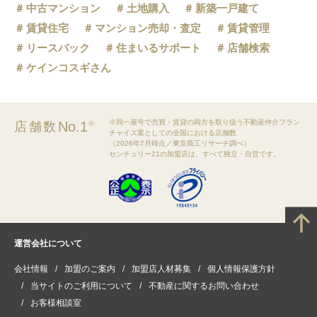
中古マンション
土地購入
新築一戸建て
賃貸住宅
マンション売却・査定
賃貸管理
リースバック
住まいるサポート
店舗検索
ケインコスギさん
※同一屋号で売買・賃貸の両方を取り扱う不動産仲介フラン
No.1
店舗数
※
チャイズ業としての全国における店舗数
（2026年7月時点／東京商工リサーチ調べ）
センチュリー21の加盟店は、すべて独立・自営です。
運営会社について
会社情報
加盟のご案内
加盟店人材募集
個人情報保護方針
当サイトのご利用について
不動産に関するお問い合わせ
お客様相談室