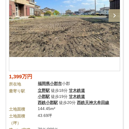
1,399万円
福岡県
小郡市
小郡
所在地
立野駅
徒歩18分
甘木鉄道
最寄り駅
小郡駅
徒歩19分
甘木鉄道
西鉄小郡駅
徒歩20分
西鉄天神大牟田線
144.45m²
土地面積
43.69坪
土地面積
（坪）