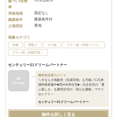
70％/200％
建ぺい/容積
率
指定なし
用途地域
建築条件付
建築条件
更地
土地現況
画像カテゴリ
外観
間取り
その他
プラン例（外観パース）
プラン例（内観写真）
センチュリー21ドリームパートナー
物件担当者コメント
＼今なら土地販売（完成宅地）も可能／C21来
場特典実施中■ZEH水準住宅■～注文住宅の「選
ぶ楽しさ」を建売住宅の「安心な価格」でマイ
セレクト～
センチュリー21ドリームパートナー
物件を詳しく見る