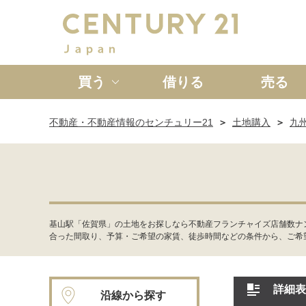
買う
借りる
売る
不動産・不動産情報のセンチュリー21
土地購入
九
新築一戸建て
中古一戸
基山駅「佐賀県」の土地をお探しなら不動産フランチャイズ店舗数ナ
合った間取り、予算・ご希望の家賃、徒歩時間などの条件から、ご希
詳細表
沿線から探す