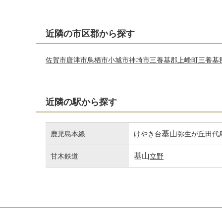
近隣の市区郡から探す
佐賀市
唐津市
鳥栖市
小城市
神埼市
三養基郡上峰町
三養基
近隣の駅から探す
基山
鹿児島本線
けやき台
弥生が丘
田代
基山
甘木鉄道
立野