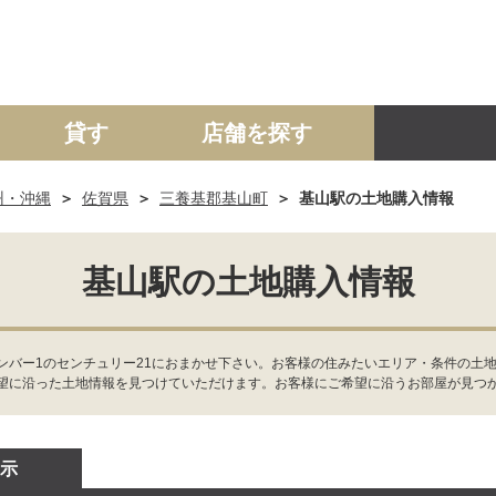
貸す
店舗を探す
州・沖縄
佐賀県
三養基郡基山町
基山駅の土地購入情報
建て
マンション
土地
事業投資用
基山駅の土地購入情報
ンバー1のセンチュリー21におまかせ下さい。お客様の住みたいエリア・条件の土
望に沿った土地情報を見つけていただけます。お客様にご希望に沿うお部屋が見つ
示