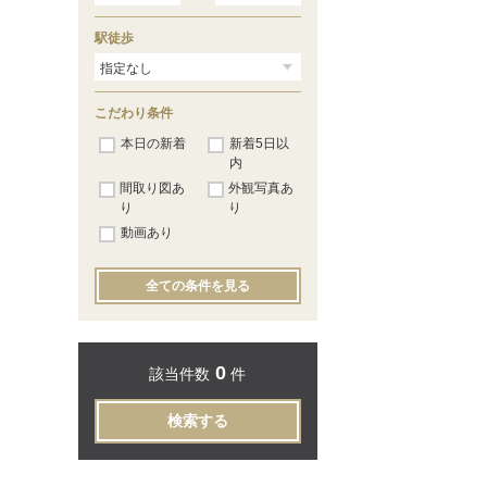
駅徒歩
こだわり条件
本日の新着
新着5日以
内
間取り図あ
外観写真あ
り
り
動画あり
全ての条件を見る
0
該当件数
件
検索する