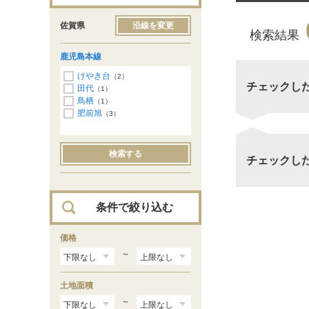
佐賀県
沿線を変更
検索結果
鹿児島本線
けやき台
（2）
チェックし
田代
（1）
鳥栖
（1）
肥前旭
（3）
検索する
チェックし
条件で絞り込む
価格
～
土地面積
～