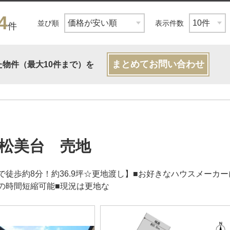
4
並び順
表示件数
件
まとめてお問い合わせ
た物件（最大10件まで）を
松美台 売地
で徒歩約8分！約36.9坪☆更地渡し】■お好きなハウスメーカ
の時間短縮可能■現況は更地な