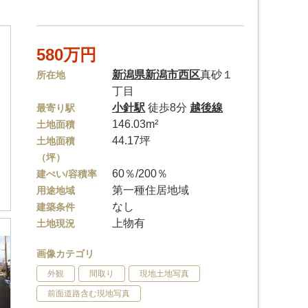
580万円
新潟県
新潟市西区
真砂１
所在地
丁目
小針駅
徒歩8分
越後線
最寄り駅
146.03m²
土地面積
44.17坪
土地面積
（坪）
60％/200％
建ぺい/容積率
第一種住居地域
用途地域
なし
建築条件
上物有
土地現況
画像カテゴリ
外観
間取り
現地土地写真
前面道路含む現地写真