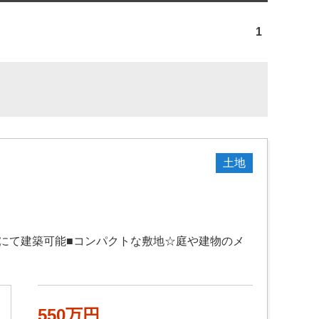
1
土地
ーにて建築可能■コンパクトな敷地☆庭や建物のメ
550万円