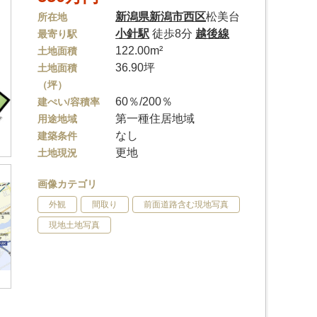
新潟県
新潟市西区
松美台
所在地
小針駅
徒歩8分
越後線
最寄り駅
122.00m²
土地面積
36.90坪
土地面積
（坪）
60％/200％
建ぺい/容積率
第一種住居地域
用途地域
なし
建築条件
更地
土地現況
画像カテゴリ
外観
間取り
前面道路含む現地写真
現地土地写真