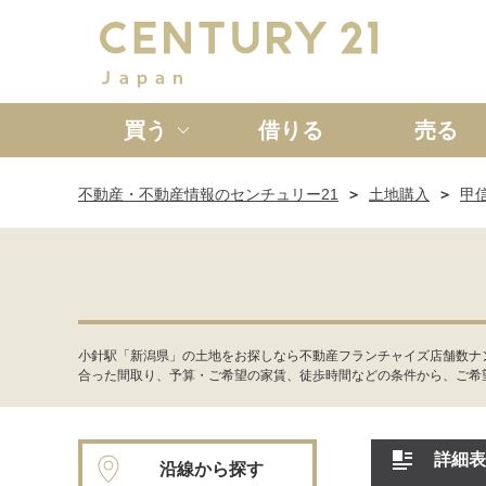
買う
借りる
売る
不動産・不動産情報のセンチュリー21
土地購入
甲
新築一戸建て
中古一戸
小針駅「新潟県」の土地をお探しなら不動産フランチャイズ店舗数ナ
合った間取り、予算・ご希望の家賃、徒歩時間などの条件から、ご希
詳細表
沿線から探す