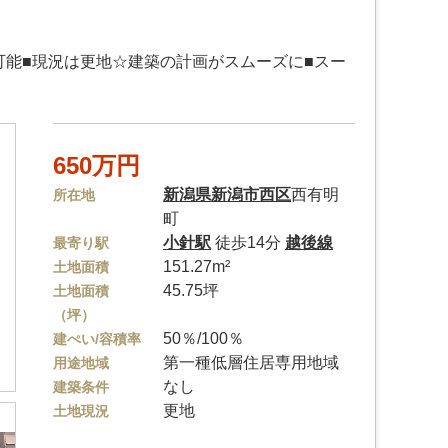
築可能■現況は更地☆建築の計画がスムーズに■スー
650万円
新潟県
新潟市西区
西有明
所在地
町
小針駅
徒歩14分
越後線
最寄り駅
151.27m²
土地面積
45.75坪
土地面積
（坪）
50％/100％
建ぺい/容積率
第一種低層住居専用地域
用途地域
なし
建築条件
更地
土地現況