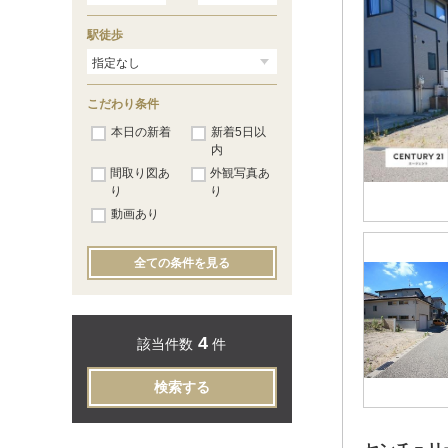
駅徒歩
こだわり条件
本日の新着
新着5日以
内
間取り図あ
外観写真あ
り
り
動画あり
全ての条件を見る
4
該当件数
件
検索する