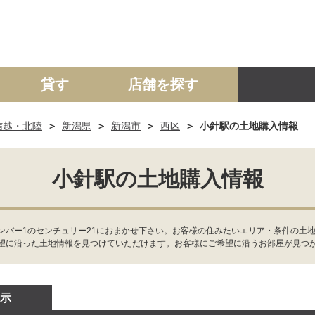
貸す
店舗を探す
信越・北陸
新潟県
新潟市
西区
小針駅の土地購入情報
建て
マンション
土地
事業投資用
小針駅の土地購入情報
ンバー1のセンチュリー21におまかせ下さい。お客様の住みたいエリア・条件の土
望に沿った土地情報を見つけていただけます。お客様にご希望に沿うお部屋が見つ
示