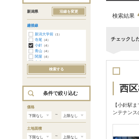
新潟県
沿線を変更
検索結果
越後線
新潟大学前
（1）
チェックし
寺尾
（4）
小針
（4）
青山
（4）
関屋
（4）
白山
（3）
上所
（2）
検索する
新潟
（13）
西区
条件で絞り込む
【小針駅ま
価格
ンテナンス
～
土地面積
～