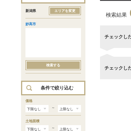
新潟県
エリアを変更
検索結果
妙高市
チェックし
検索する
チェックし
条件で絞り込む
価格
～
土地面積
～