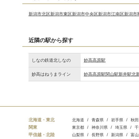
新潟市北区
新潟市東区
新潟市中央区
新潟市江南区
新潟市
近隣の駅から探す
しなの鉄道北しなの
妙高高原駅
妙高はねうまライン
妙高高原駅
関山駅
新井駅
北
北海道・東北
北海道
青森県
岩手県
秋田
関東
東京都
神奈川県
埼玉県
千
甲信越・北陸
山梨県
長野県
新潟県
富山