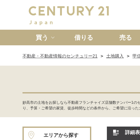
買う
借りる
売る
不動産・不動産情報のセンチュリー21
土地購入
甲
新築一戸建て
中古一戸
妙高市の土地をお探しなら不動産フランチャイズ店舗数ナンバー1の
り、予算・ご希望の家賃、徒歩時間などの条件から、ご希望に沿った
詳細表
エリアから探す