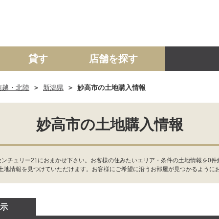
貸す
店舗を探す
信越・北陸
新潟県
妙高市の土地購入情報
建て
マンション
土地
事業投資用
妙高市の土地購入情報
センチュリー21におまかせ下さい。お客様の住みたいエリア・条件の土地情報を0
土地情報を見つけていただけます。お客様にご希望に沿うお部屋が見つかるように
示