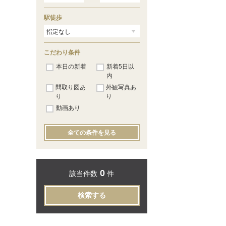
駅徒歩
こだわり条件
本日の新着
新着5日以
内
間取り図あ
外観写真あ
り
り
動画あり
全ての条件を見る
0
該当件数
件
検索する