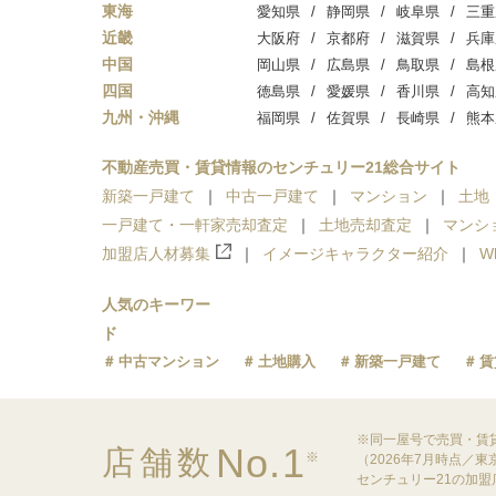
東海
愛知県
静岡県
岐阜県
三重
近畿
大阪府
京都府
滋賀県
兵庫
中国
岡山県
広島県
鳥取県
島根
四国
徳島県
愛媛県
香川県
高知
九州・沖縄
福岡県
佐賀県
長崎県
熊本
不動産売買・賃貸情報のセンチュリー21総合サイト
新築一戸建て
中古一戸建て
マンション
土地
一戸建て・一軒家売却査定
土地売却査定
マンシ
加盟店人材募集
イメージキャラクター紹介
W
人気のキーワー
ド
中古マンション
土地購入
新築一戸建て
賃
※同一屋号で売買・賃
No.1
店舗数
※
（2026年7月時点／
センチュリー21の加