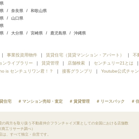
県
県
奈良県
和歌山県
県
山口県
県
県
大分県
宮崎県
鹿児島県
沖縄県
事業投資用物件
賃貸住宅（賃貸マンション・アパート）
不
ョンライブラリー
賃貸管理
店舗検索
センチュリー21とは
ho is センチュリワン君！？
接客グランプリ
Youtube公式チャ
貸住宅
マンション売却・査定
賃貸管理
リースバック
貸の両方を取り扱う不動産仲介フランチャイズ業としての全国における店舗数
東京商工リサーチ調べ）
盟店は、すべて独立・自営です。