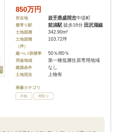
850万円
岩手県
盛岡市
中堤町
所在地
前潟駅
徒歩16分
田沢湖線
最寄り駅
342.90m²
土地面積
103.72坪
土地面積
（坪）
50％/80％
建ぺい/容積率
第一種低層住居専用地域
用途地域
なし
建築条件
上物有
土地現況
画像カテゴリ
外観
間取り