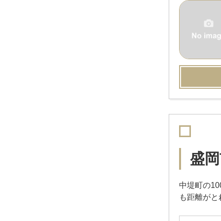
盛岡
中堤町の1
も距離がと