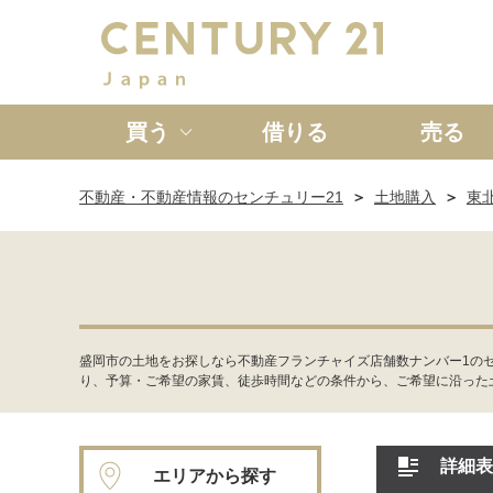
買う
借りる
売る
不動産・不動産情報のセンチュリー21
土地購入
東
新築一戸建て
中古一戸
盛岡市の土地をお探しなら不動産フランチャイズ店舗数ナンバー1の
り、予算・ご希望の家賃、徒歩時間などの条件から、ご希望に沿った
詳細表
エリアから探す