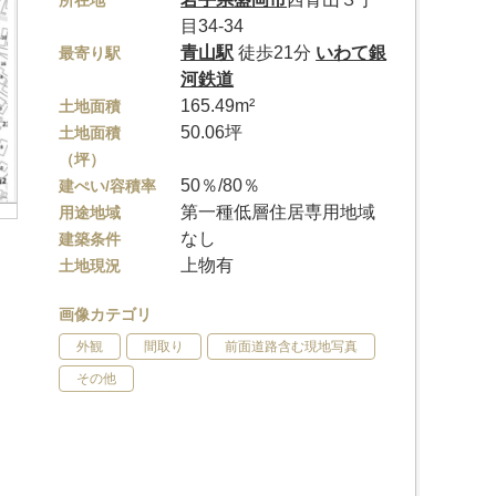
所在地
目34-34
青山駅
徒歩21分
いわて銀
最寄り駅
河鉄道
165.49m²
土地面積
50.06坪
土地面積
（坪）
50％/80％
建ぺい/容積率
第一種低層住居専用地域
用途地域
なし
建築条件
上物有
土地現況
画像カテゴリ
外観
間取り
前面道路含む現地写真
その他