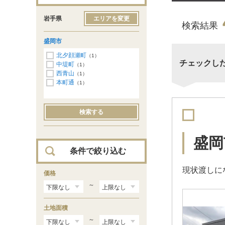
岩手県
エリアを変更
検索結果
盛岡市
北夕顔瀬町
（1）
チェックし
中堤町
（1）
西青山
（1）
本町通
（1）
検索する
盛岡
条件で絞り込む
現状渡しに
価格
～
土地面積
～