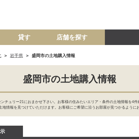
貸す
店舗を探す
北
岩手県
盛岡市の土地購入情報
建て
マンション
土地
事業投資用
盛岡市の土地購入情報
センチュリー21におまかせ下さい。お客様の住みたいエリア・条件の土地情報を4
土地情報を見つけていただけます。お客様にご希望に沿うお部屋が見つかるように
示