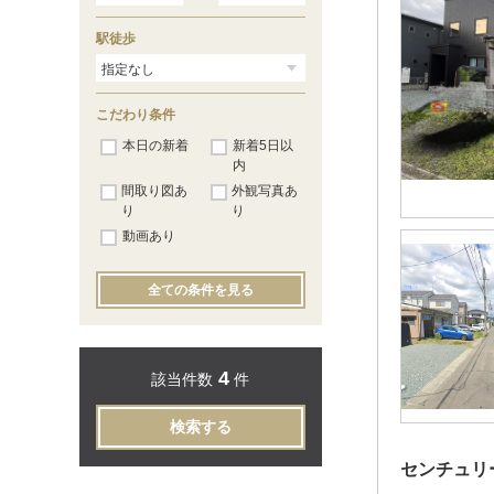
駅徒歩
こだわり条件
本日の新着
新着5日以
内
間取り図あ
外観写真あ
り
り
動画あり
全ての条件を見る
4
該当件数
件
検索する
センチュリ