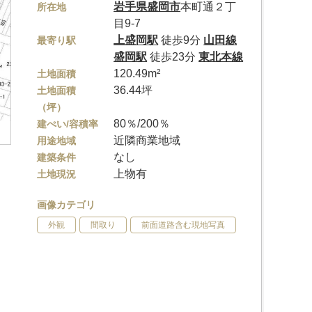
岩手県
盛岡市
本町通２丁
所在地
目9-7
上盛岡駅
徒歩9分
山田線
最寄り駅
盛岡駅
徒歩23分
東北本線
120.49m²
土地面積
36.44坪
土地面積
（坪）
80％/200％
建ぺい/容積率
近隣商業地域
用途地域
なし
建築条件
上物有
土地現況
画像カテゴリ
外観
間取り
前面道路含む現地写真