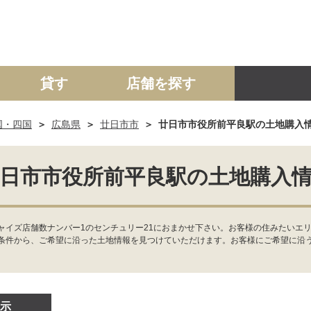
貸す
店舗を探す
国・四国
広島県
廿日市市
廿日市市役所前平良駅の土地購入
建て
マンション
土地
事業投資用
日市市役所前平良駅の土地購入
ャイズ店舗数ナンバー1のセンチュリー21におまかせ下さい。お客様の住みたいエ
条件から、ご希望に沿った土地情報を見つけていただけます。お客様にご希望に沿
示