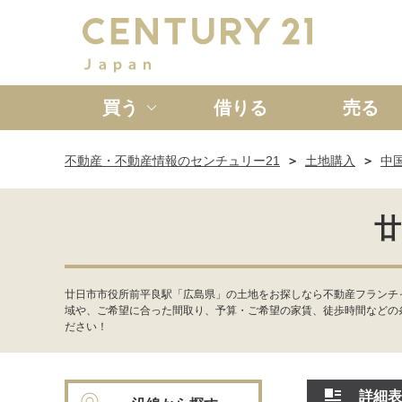
買う
借りる
売る
不動産・不動産情報のセンチュリー21
土地購入
中
新築一戸建て
中古一戸
廿
廿日市市役所前平良駅「広島県」の土地をお探しなら不動産フランチ
域や、ご希望に合った間取り、予算・ご希望の家賃、徒歩時間などの
ださい！
詳細表