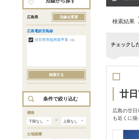
沿線から探す
広島県
沿線を変更
検索結果
広島電鉄宮島線
廿日市市役所前平良
（1）
チェックし
検索する
廿日
条件で絞り込む
広島の廿日
価格
も近くに揃
～
土地面積