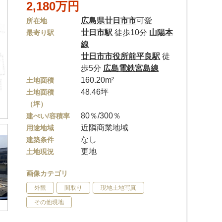
2,180万円
広島県
廿日市市
可愛
所在地
廿日市駅
徒歩10分
山陽本
最寄り駅
線
廿日市市役所前平良駅
徒
歩5分
広島電鉄宮島線
160.20m²
土地面積
48.46坪
土地面積
（坪）
80％/300％
建ぺい/容積率
近隣商業地域
用途地域
なし
建築条件
更地
土地現況
画像カテゴリ
外観
間取り
現地土地写真
その他現地