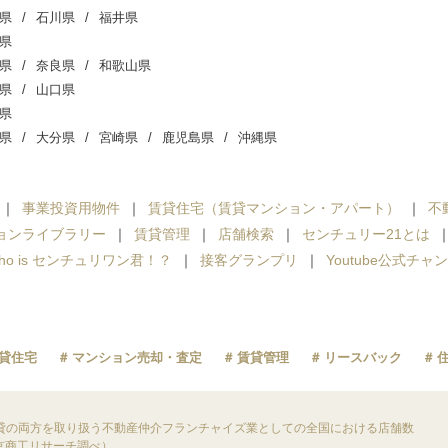
県
石川県
福井県
県
県
奈良県
和歌山県
県
山口県
県
県
大分県
宮崎県
鹿児島県
沖縄県
事業投資用物件
賃貸住宅（賃貸マンション・アパート）
不
ョンライブラリー
賃貸管理
店舗検索
センチュリー21とは
ho is センチュリワン君！？
接客グランプリ
Youtube公式チャ
貸住宅
マンション売却・査定
賃貸管理
リースバック
貸の両方を取り扱う不動産仲介フランチャイズ業としての全国における店舗数
東京商工リサーチ調べ）