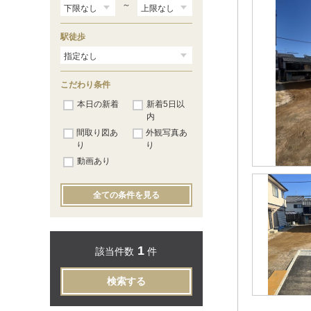
～
駅徒歩
こだわり条件
本日の新着
新着5日以
内
間取り図あ
外観写真あ
り
り
動画あり
全ての条件を見る
1
該当件数
件
検索する