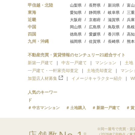
甲信越・北陸
山梨県
長野県
新潟県
富山
東海
愛知県
静岡県
岐阜県
三重
近畿
大阪府
京都府
滋賀県
兵庫
中国
岡山県
広島県
鳥取県
島根
四国
徳島県
愛媛県
香川県
高知
九州・沖縄
福岡県
佐賀県
長崎県
熊本
不動産売買・賃貸情報のセンチュリー21総合サイト
新築一戸建て
中古一戸建て
マンション
土地
一戸建て・一軒家売却査定
土地売却査定
マンシ
加盟店人材募集
イメージキャラクター紹介
W
人気のキーワー
ド
中古マンション
土地購入
新築一戸建て
賃
※同一屋号で売買・賃
※
（2026年7月時点／