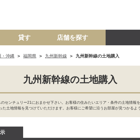
貸す
店舗を探す
州・沖縄
福岡県
九州新幹線
九州新幹線の土地購入
建て
マンション
土地
事業投資用
九州新幹線の土地購入
1のセンチュリー21におまかせ下さい。お客様の住みたいエリア・条件の土地情報
った土地情報を見つけていただけます。お客様にご希望に沿うお部屋が見つかるよ
示