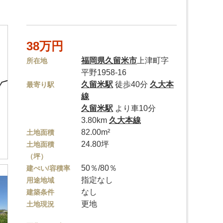
38万円
福岡県
久留米市
上津町字
所在地
平野1958-16
久留米駅
徒歩40分
久大本
最寄り駅
線
久留米駅
より車10分
3.80km
久大本線
82.00m²
土地面積
24.80坪
土地面積
（坪）
50％/80％
建ぺい/容積率
指定なし
用途地域
なし
建築条件
更地
土地現況