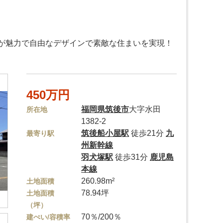
が魅力で自由なデザインで素敵な住まいを実現！
450万円
福岡県
筑後市
大字水田
所在地
1382-2
筑後船小屋駅
徒歩21分
九
最寄り駅
州新幹線
羽犬塚駅
徒歩31分
鹿児島
本線
260.98m²
土地面積
78.94坪
土地面積
（坪）
70％/200％
建ぺい/容積率