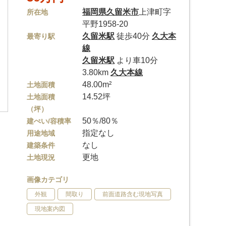
福岡県
久留米市
上津町字
所在地
平野1958-20
久留米駅
徒歩40分
久大本
最寄り駅
線
久留米駅
より車10分
3.80km
久大本線
48.00m²
土地面積
14.52坪
土地面積
（坪）
50％/80％
建ぺい/容積率
指定なし
用途地域
なし
建築条件
更地
土地現況
画像カテゴリ
外観
間取り
前面道路含む現地写真
現地案内図