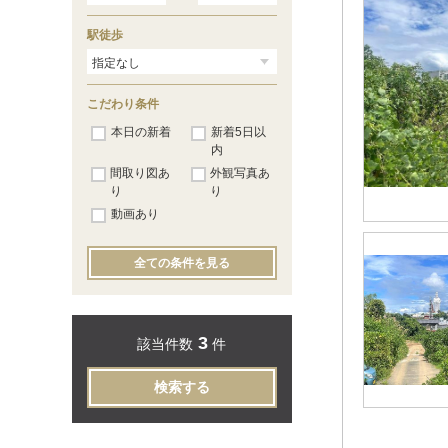
駅徒歩
こだわり条件
本日の新着
新着5日以
内
間取り図あ
外観写真あ
り
り
動画あり
全ての条件を見る
3
該当件数
件
検索する