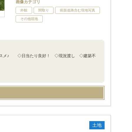
画像カテゴリ
外観
間取り
前面道路含む現地写真
その他現地
スメ♪ ◇日当たり良好！ ◇現況渡し ◇建築不
土地