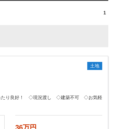
1
土地
たり良好！ ◇現況渡し ◇建築不可 ◇お気軽
36万円