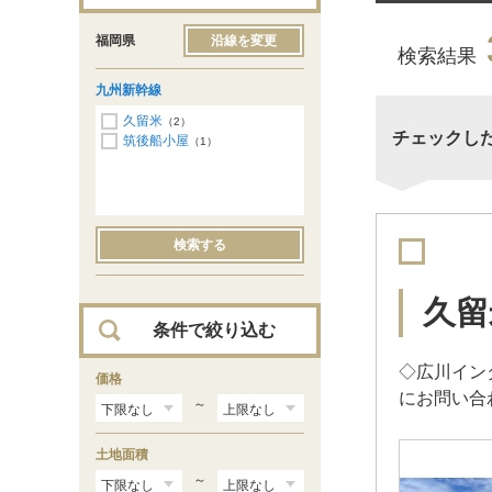
福岡県
沿線を変更
検索結果
九州新幹線
久留米
（2）
チェックし
筑後船小屋
（1）
検索する
久留
条件で絞り込む
◇広川イン
価格
にお問い合
～
土地面積
～