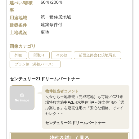
60％/200％
建ぺい/容積
率
第一種住居地域
用途地域
建築条件付
建築条件
更地
土地現況
画像カテゴリ
外観
間取り
その他
前面道路含む現地写真
プラン例（外観パース）
センチュリー21ドリームパートナー
物件担当者コメント
＼今なら土地販売（完成宅地）も可能／C21来
場特典実施中■ZEH水準住宅■～注文住宅の「選
ぶ楽しさ」を建売住宅の「安心な価格」でマイ
セレクト～
センチュリー21ドリームパートナー
物件を詳しく見る