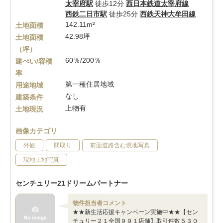
太宰府駅
徒歩12分
西日本鉄道太宰府線
西鉄二日市駅
徒歩25分
西鉄天神大牟田線
142.11m²
土地面積
42.98坪
土地面積
（坪）
60％/200％
建ぺい/容積
率
第一種住居地域
用途地域
なし
建築条件
上物有
土地現況
画像カテゴリ
外観
間取り
前面道路含む現地写真
現地土地写真
センチュリー21ドリームパートナー
物件担当者コメント
★★新生活応援キャンペーン実施中★★【セン
チュリー２１全国９９１店舗】取引件数５３０