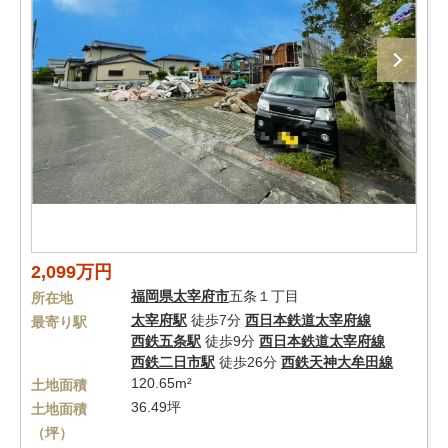
2,099万円
福岡県
太宰府市
五条１丁目
所在地
太宰府駅
徒歩7分
西日本鉄道太宰府線
最寄り駅
西鉄五条駅
徒歩9分
西日本鉄道太宰府線
西鉄二日市駅
徒歩26分
西鉄天神大牟田線
120.65m²
土地面積
36.49坪
土地面積
（坪）