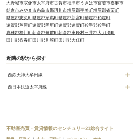
大野城市
宗像市
太宰府市
古賀市
福津市
うきは市
宮若市
嘉麻市
朝倉市
みやま市
糸島市
那珂川市
糟屋郡宇美町
糟屋郡篠栗町
糟屋郡志免町
糟屋郡須惠町
糟屋郡新宮町
糟屋郡粕屋町
遠賀郡芦屋町
遠賀郡岡垣町
遠賀郡遠賀町
鞍手郡鞍手町
嘉穂郡桂川町
朝倉郡筑前町
朝倉郡東峰村
三井郡大刀洗町
田川郡香春町
田川郡川崎町
田川郡大任町
近隣の駅から探す
西鉄天神大牟田線
西日本鉄道太宰府線
白木原
西鉄二日市
下大利
西鉄五条
都府楼前
太宰府
西鉄二日市
不動産売買・賃貸情報のセンチュリー21総合サイト
紫