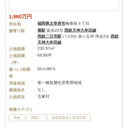
1,980万円
福岡県
太宰府市
梅香苑４丁目
所在地
紫駅
徒歩22分
西鉄天神大牟田線
最寄り駅
西鉄二日市駅
バス9分 泉ヶ丘停 停歩2分
西鉄
天神大牟田線
230.97m²
土地面積
69.86坪
土地面積
（坪）
50％/80％
建ぺい/容積
率
第一種低層住居専用地域
用途地域
なし
建築条件
古家付
土地現況
画像カテゴリ
外観
間取り
前面道路含む現地写真