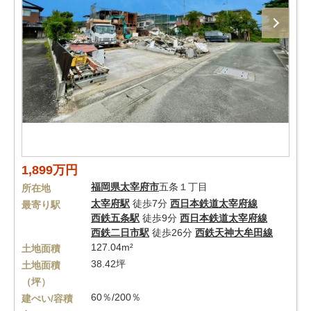
1,899万円
福岡県
太宰府市
五条１丁目
所在地
太宰府駅
徒歩7分
西日本鉄道太宰府線
最寄り駅
西鉄五条駅
徒歩9分
西日本鉄道太宰府線
西鉄二日市駅
徒歩26分
西鉄天神大牟田線
127.04m²
土地面積
38.42坪
土地面積
（坪）
60％/200％
建ぺい/容積