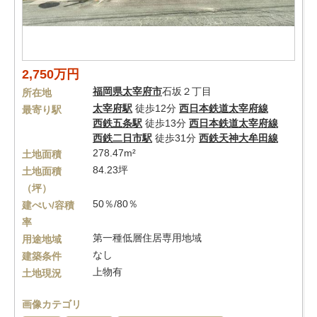
2,750万円
福岡県
太宰府市
石坂２丁目
所在地
太宰府駅
徒歩12分
西日本鉄道太宰府線
最寄り駅
西鉄五条駅
徒歩13分
西日本鉄道太宰府線
西鉄二日市駅
徒歩31分
西鉄天神大牟田線
278.47m²
土地面積
84.23坪
土地面積
（坪）
50％/80％
建ぺい/容積
率
第一種低層住居専用地域
用途地域
なし
建築条件
上物有
土地現況
画像カテゴリ