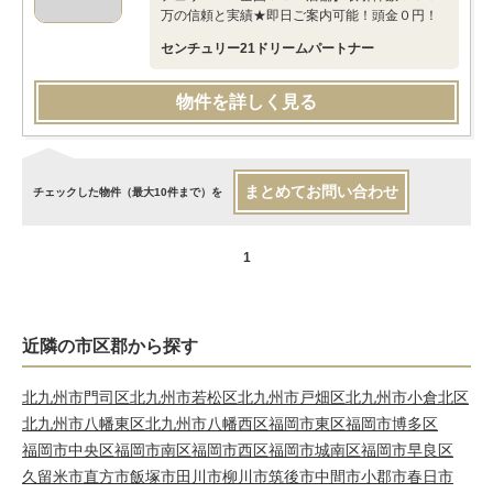
万の信頼と実績★即日ご案内可能！頭金０円！
センチュリー21ドリームパートナー
物件を詳しく見る
まとめてお問い合わせ
チェックした物件（最大10件まで）を
1
近隣の市区郡から探す
北九州市門司区
北九州市若松区
北九州市戸畑区
北九州市小倉北区
北九州市八幡東区
北九州市八幡西区
福岡市東区
福岡市博多区
福岡市中央区
福岡市南区
福岡市西区
福岡市城南区
福岡市早良区
久留米市
直方市
飯塚市
田川市
柳川市
筑後市
中間市
小郡市
春日市