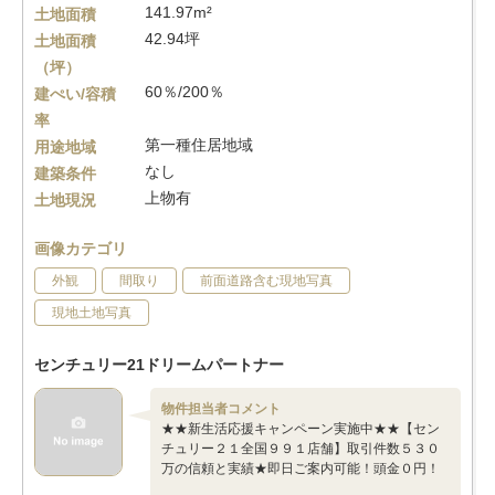
141.97m²
土地面積
42.94坪
土地面積
（坪）
60％/200％
建ぺい/容積
率
第一種住居地域
用途地域
なし
建築条件
上物有
土地現況
画像カテゴリ
外観
間取り
前面道路含む現地写真
現地土地写真
センチュリー21ドリームパートナー
物件担当者コメント
★★新生活応援キャンペーン実施中★★【セン
チュリー２１全国９９１店舗】取引件数５３０
万の信頼と実績★即日ご案内可能！頭金０円！