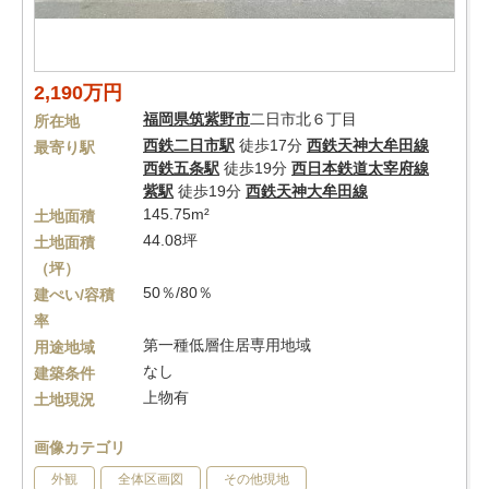
2,190万円
福岡県
筑紫野市
二日市北６丁目
所在地
西鉄二日市駅
徒歩17分
西鉄天神大牟田線
最寄り駅
西鉄五条駅
徒歩19分
西日本鉄道太宰府線
紫駅
徒歩19分
西鉄天神大牟田線
145.75m²
土地面積
44.08坪
土地面積
（坪）
50％/80％
建ぺい/容積
率
第一種低層住居専用地域
用途地域
なし
建築条件
上物有
土地現況
画像カテゴリ
外観
全体区画図
その他現地