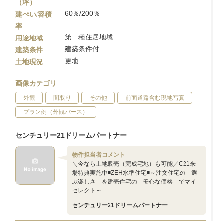
（坪）
60％/200％
建ぺい/容積
率
第一種住居地域
用途地域
建築条件付
建築条件
更地
土地現況
画像カテゴリ
外観
間取り
その他
前面道路含む現地写真
プラン例（外観パース）
センチュリー21ドリームパートナー
物件担当者コメント
＼今なら土地販売（完成宅地）も可能／C21来
場特典実施中■ZEH水準住宅■～注文住宅の「選
ぶ楽しさ」を建売住宅の「安心な価格」でマイ
セレクト～
センチュリー21ドリームパートナー