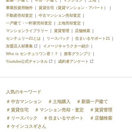
新築一戸建て
中古一戸建て
マンション
土地
事業投資用物件
賃貸住宅（賃貸マンション・アパート）
朝倉街道
不動産売却査定
中古マンション売却査定
桜台
一戸建て・一軒家売却査定
土地売却査定
マンションライブラリー
賃貸管理
店舗検索
センチュリー21とは
リースバック
住まいるサポート21
加盟店人材募集
イメージキャラクター紹介
Who is センチュリワン君！？
接客グランプリ
Youtube公式チャンネル
成約者アンケート
人気のキーワード
中古マンション
土地購入
新築一戸建て
賃貸住宅
マンション売却・査定
賃貸管理
リースバック
住まいるサポート
店舗検索
ケインコスギさん