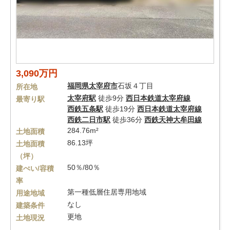
3,090万円
福岡県
太宰府市
石坂４丁目
所在地
太宰府駅
徒歩9分
西日本鉄道太宰府線
最寄り駅
西鉄五条駅
徒歩19分
西日本鉄道太宰府線
西鉄二日市駅
徒歩36分
西鉄天神大牟田線
284.76m²
土地面積
86.13坪
土地面積
（坪）
50％/80％
建ぺい/容積
率
第一種低層住居専用地域
用途地域
なし
建築条件
更地
土地現況