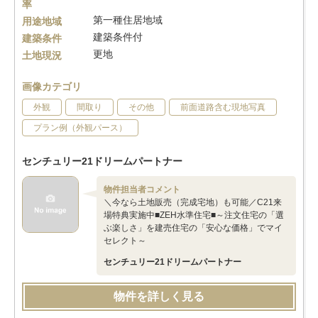
率
第一種住居地域
用途地域
建築条件付
建築条件
更地
土地現況
画像カテゴリ
外観
間取り
その他
前面道路含む現地写真
プラン例（外観パース）
センチュリー21ドリームパートナー
物件担当者コメント
＼今なら土地販売（完成宅地）も可能／C21来
場特典実施中■ZEH水準住宅■～注文住宅の「選
ぶ楽しさ」を建売住宅の「安心な価格」でマイ
セレクト～
センチュリー21ドリームパートナー
物件を詳しく見る