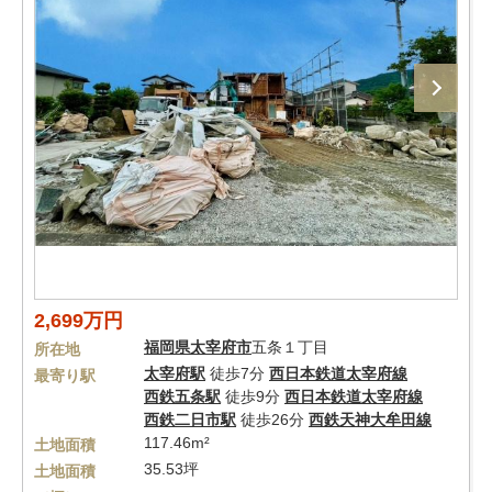
2,699万円
福岡県
太宰府市
五条１丁目
所在地
太宰府駅
徒歩7分
西日本鉄道太宰府線
最寄り駅
西鉄五条駅
徒歩9分
西日本鉄道太宰府線
西鉄二日市駅
徒歩26分
西鉄天神大牟田線
117.46m²
土地面積
35.53坪
土地面積