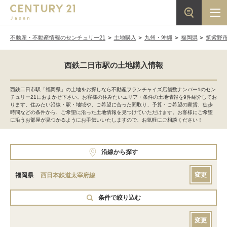
不動産・不動産情報のセンチュリー21
土地購入
九州・沖縄
福岡県
筑紫野
西鉄二日市駅の土地購入情報
西鉄二日市駅「福岡県」の土地をお探しなら不動産フランチャイズ店舗数ナンバー1のセン
チュリー21におまかせ下さい。お客様の住みたいエリア・条件の土地情報を9件紹介してお
ります。住みたい沿線・駅・地域や、ご希望に合った間取り、予算・ご希望の家賃、徒歩
時間などの条件から、ご希望に沿った土地情報を見つけていただけます。お客様にご希望
に沿うお部屋が見つかるようにお手伝いいたしますので、お気軽にご相談ください！
沿線から探す
変更
福岡県
西日本鉄道太宰府線
条件で絞り込む
変更