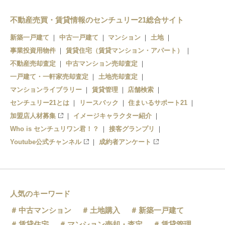
筑前内野
筑前山家
不動産売買・賃貸情報のセンチュリー21総合サイト
原田
新築一戸建て
中古一戸建て
マンション
土地
事業投資用物件
賃貸住宅（賃貸マンション・アパート）
不動産売却査定
中古マンション売却査定
一戸建て・一軒家売却査定
土地売却査定
マンションライブラリー
賃貸管理
店舗検索
センチュリー21とは
リースバック
住まいるサポート21
加盟店人材募集
イメージキャラクター紹介
Who is センチュリワン君！？
接客グランプリ
Youtube公式チャンネル
成約者アンケート
人気のキーワード
中古マンション
土地購入
新築一戸建て
賃貸住宅
マンション売却・査定
賃貸管理