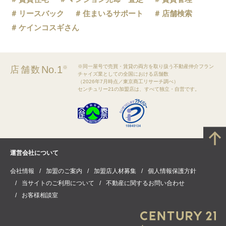
リースバック
住まいるサポート
店舗検索
ケインコスギさん
※同一屋号で売買・賃貸の両方を取り扱う不動産仲介フラン
No.1
店舗数
※
チャイズ業としての全国における店舗数
（2026年7月時点／東京商工リサーチ調べ）
センチュリー21の加盟店は、すべて独立・自営です。
運営会社について
会社情報
加盟のご案内
加盟店人材募集
個人情報保護方針
当サイトのご利用について
不動産に関するお問い合わせ
お客様相談室