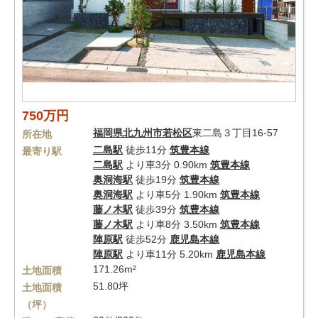
750万円
福岡県
北九州市若松区
東二島３丁目16-57
所在地
二島駅
徒歩11分
筑豊本線
最寄り駅
二島駅
より車3分 0.90km
筑豊本線
奥洞海駅
徒歩19分
筑豊本線
奥洞海駅
より車5分 1.90km
筑豊本線
藤ノ木駅
徒歩39分
筑豊本線
藤ノ木駅
より車8分 3.50km
筑豊本線
陣原駅
徒歩52分
鹿児島本線
陣原駅
より車11分 5.20km
鹿児島本線
171.26m²
土地面積
51.80坪
土地面積
（坪）