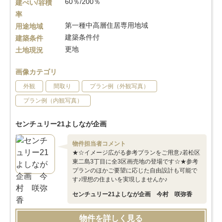
60％/200％
建ぺい/容積
率
第一種中高層住居専用地域
用途地域
建築条件付
建築条件
更地
土地現況
画像カテゴリ
外観
間取り
プラン例（外観写真）
プラン例（内観写真）
センチュリー21よしなが企画
物件担当者コメント
★☆イメージ広がる参考プランをご用意♪若松区
東二島3丁目に全3区画売地の登場です☆★参考
プランのほかご要望に応じた自由設計も可能で
す♪理想の住まいを実現しませんか♪
センチュリー21よしなが企画 今村 咲弥香
物件を詳しく見る