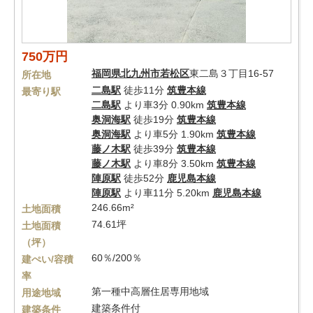
750万円
福岡県
北九州市若松区
東二島３丁目16-57
所在地
二島駅
徒歩11分
筑豊本線
最寄り駅
二島駅
より車3分 0.90km
筑豊本線
奥洞海駅
徒歩19分
筑豊本線
奥洞海駅
より車5分 1.90km
筑豊本線
藤ノ木駅
徒歩39分
筑豊本線
藤ノ木駅
より車8分 3.50km
筑豊本線
陣原駅
徒歩52分
鹿児島本線
陣原駅
より車11分 5.20km
鹿児島本線
246.66m²
土地面積
74.61坪
土地面積
（坪）
60％/200％
建ぺい/容積
率
第一種中高層住居専用地域
用途地域
建築条件付
建築条件