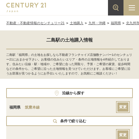
不動産・不動産情報のセンチュリー21
土地購入
九州・沖縄
福岡県
北九州
二島駅の土地購入情報
二島駅「福岡県」の土地をお探しなら不動産フランチャイズ店舗数ナンバー1のセンチュリ
ー21におまかせ下さい。お客様の住みたいエリア・条件の土地情報を4件紹介しておりま
す。住みたい沿線・駅・地域や、ご希望に合った間取り、予算・ご希望の家賃、徒歩時間
などの条件から、ご希望に沿った土地情報を見つけていただけます。お客様にご希望に沿
うお部屋が見つかるようにお手伝いいたしますので、お気軽にご相談ください！
沿線から探す
変更
福岡県
筑豊本線
条件で絞り込む
変更