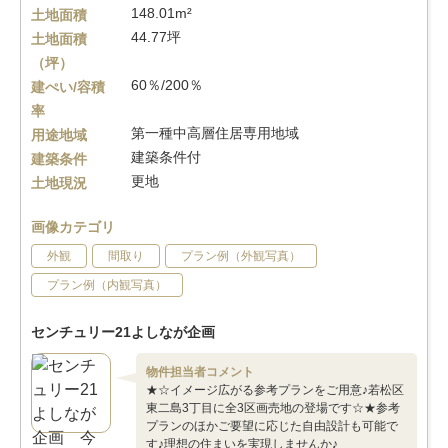
148.01m²
土地面積
44.77坪
土地面積
（坪）
60％/200％
建ぺい/容積
率
第一種中高層住居専用地域
用途地域
建築条件付
建築条件
更地
土地現況
画像カテゴリ
外観
間取り
プラン例（外観写真）
プラン例（内観写真）
センチュリー21よしなが企画
物件担当者コメント
★☆イメージ広がる参考プランをご用意♪若松区
東二島3丁目に全3区画売地の登場です☆★参考
プランのほかご要望に応じた自由設計も可能で
す♪理想の住まいを実現しませんか♪