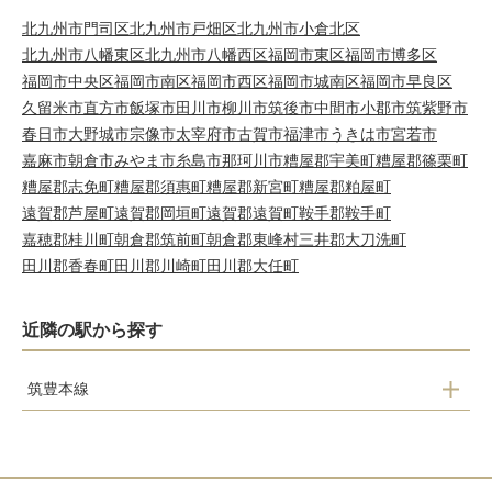
北九州市門司区
北九州市戸畑区
北九州市小倉北区
北九州市八幡東区
北九州市八幡西区
福岡市東区
福岡市博多区
福岡市中央区
福岡市南区
福岡市西区
福岡市城南区
福岡市早良区
久留米市
直方市
飯塚市
田川市
柳川市
筑後市
中間市
小郡市
筑紫野市
春日市
大野城市
宗像市
太宰府市
古賀市
福津市
うきは市
宮若市
嘉麻市
朝倉市
みやま市
糸島市
那珂川市
糟屋郡宇美町
糟屋郡篠栗町
糟屋郡志免町
糟屋郡須惠町
糟屋郡新宮町
糟屋郡粕屋町
遠賀郡芦屋町
遠賀郡岡垣町
遠賀郡遠賀町
鞍手郡鞍手町
嘉穂郡桂川町
朝倉郡筑前町
朝倉郡東峰村
三井郡大刀洗町
田川郡香春町
田川郡川崎町
田川郡大任町
近隣の駅から探す
筑豊本線
桂川
上穂波