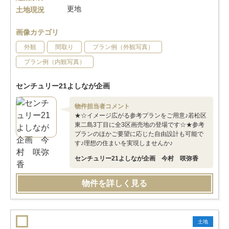
更地
土地現況
画像カテゴリ
外観
間取り
プラン例（外観写真）
プラン例（内観写真）
センチュリー21よしなが企画
物件担当者コメント
★☆イメージ広がる参考プランをご用意♪若松区
東二島3丁目に全3区画売地の登場です☆★参考
プランのほかご要望に応じた自由設計も可能で
す♪理想の住まいを実現しませんか♪
センチュリー21よしなが企画 今村 咲弥香
物件を詳しく見る
土地