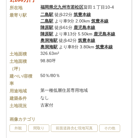
福岡県
北九州市若松区
畠田１丁目10-4
所在地
二島駅
徒歩22分
筑豊本線
最寄り駅
二島駅
より車9分 2.00km
筑豊本線
陣原駅
徒歩61分
鹿児島本線
陣原駅
より車13分 5.50km
鹿児島本線
奥洞海駅
徒歩42分
筑豊本線
奥洞海駅
より車8分 3.80km
筑豊本線
326.63m²
土地面積
98.80坪
土地面積
（坪）
50％/80％
建ぺい/容積
率
第一種低層住居専用地域
用途地域
なし
建築条件
古家付
土地現況
画像カテゴリ
外観
間取り
前面道路含む現地写真
その他