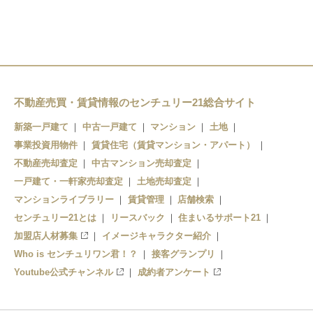
五農校前駅
津軽飯詰駅
毘沙門駅
不動産売買・賃貸情報のセンチュリー21総合サイト
嘉瀬駅
新築一戸建て
中古一戸建て
マンション
土地
金木駅
事業投資用物件
賃貸住宅（賃貸マンション・アパート）
不動産売却査定
中古マンション売却査定
芦野公園駅
一戸建て・一軒家売却査定
土地売却査定
マンションライブラリー
川倉駅
賃貸管理
店舗検索
センチュリー21とは
リースバック
住まいるサポート21
加盟店人材募集
イメージキャラクター紹介
Who is センチュリワン君！？
接客グランプリ
Youtube公式チャンネル
成約者アンケート