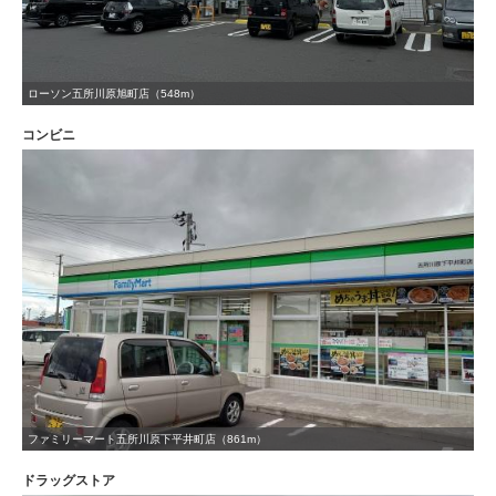
ローソン五所川原旭町店（548m）
コンビニ
ファミリーマート五所川原下平井町店（861m）
ドラッグストア