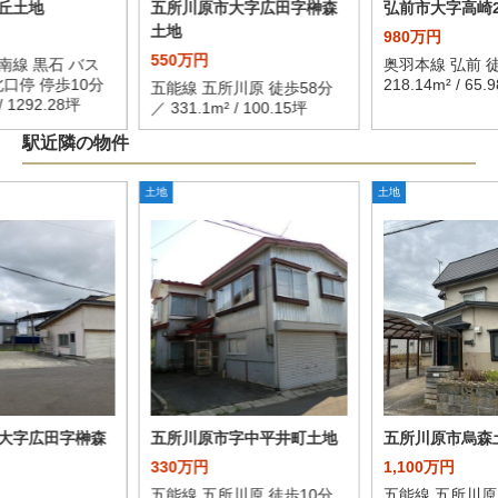
丘土地
五所川原市大字広田字榊森
弘前市大字高崎
土地
980万円
550万円
南線 黒石 バス
奥羽本線 弘前 徒
北口停 停歩10分
218.14m² / 65.
五能線 五所川原 徒歩58分
/ 1292.28坪
／ 331.1m² / 100.15坪
駅近隣の物件
土地
土地
大字広田字榊森
五所川原市字中平井町土地
五所川原市烏森
330万円
1,100万円
五能線 五所川原 徒歩10分
五能線 五所川原