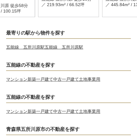
／ 219.93m² / 66.52坪
／ 445.84m² / 
川原 徒歩58分
 / 100.15坪
最寄りの駅から物件を探す
五能線 五所川原駅
五能線 五所川原駅
五能線の不動産を探す
マンション
新築一戸建て
中古一戸建て
土地
事業用
五能線の不動産を探す
マンション
新築一戸建て
中古一戸建て
土地
事業用
青森県五所川原市の不動産を探す