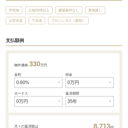
平坦地
土地50坪以上
建築条件なし
更地渡し
公営水道
下水道
プロパンガス（個別）
支払額例
330
物件価格
万円
金利
頭金
ボーナス
返済期間
8,713
月々の返済額は
円