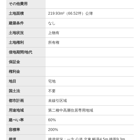
その他費用
土地面積
219.93m²（66.52坪）公簿
建築条件
なし
土地状況
上物有
土地権利
所有権
借地期間/地代
保証金
権利金
地目
宅地
国土法
不要
都市計画
未線引区域
用途地域
第二種中高層住居専用地域
建ぺい率
60%
容積率
200%
接道
接道状況：一方 公道 北東 幅員4.5m 接面9.3m