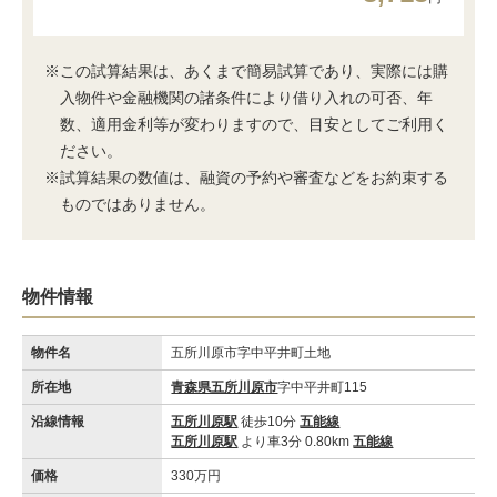
※この試算結果は、あくまで簡易試算であり、実際には購
入物件や金融機関の諸条件により借り入れの可否、年
数、適用金利等が変わりますので、目安としてご利用く
ださい。
※試算結果の数値は、融資の予約や審査などをお約束する
ものではありません。
物件情報
物件名
五所川原市字中平井町土地
所在地
青森県五所川原市
字中平井町115
沿線情報
五所川原駅
徒歩10分
五能線
五所川原駅
より車3分 0.80km
五能線
価格
330万円