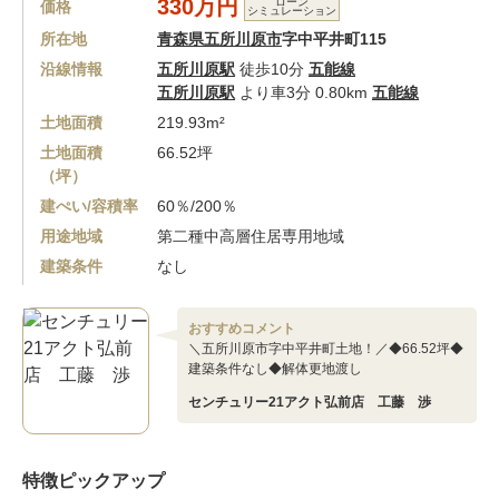
330万円
ローン
価格
シミュレーション
所在地
青森県五所川原市
字中平井町115
沿線情報
五所川原駅
徒歩10分
五能線
五所川原駅
より車3分 0.80km
五能線
土地面積
219.93m²
土地面積
66.52坪
（坪）
建ぺい/容積率
60％/200％
用途地域
第二種中高層住居専用地域
建築条件
なし
おすすめコメント
＼五所川原市字中平井町土地！／◆66.52坪◆
建築条件なし◆解体更地渡し
センチュリー21アクト弘前店 工藤 渉
特徴ピックアップ