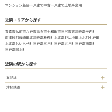
マンション
新築一戸建て
中古一戸建て
土地
事業用
近隣エリアから探す
青森市
弘前市
八戸市
黒石市
十和田市
三沢市
東津軽郡平内町
南津軽郡藤崎町
北津軽郡板柳町
上北郡野辺地町
上北郡七戸町
上北郡おいらせ町
三戸郡三戸町
三戸郡五戸町
三戸郡南部町
三戸郡階上町
近隣の駅から探す
五能線
津軽鉄道
五所川原駅
津軽五所川原駅
十川駅