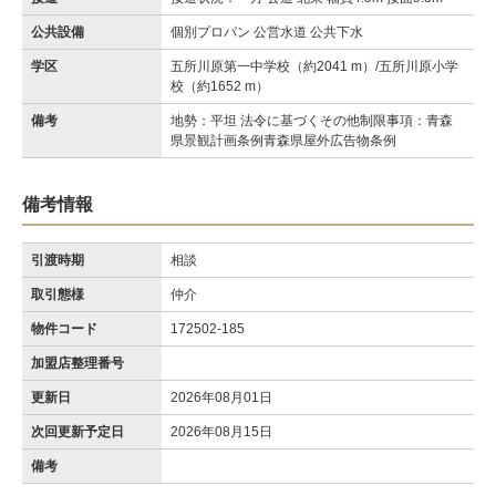
公共設備
個別プロパン 公営水道 公共下水
学区
五所川原第一中学校（約2041 m）/五所川原小学
校（約1652 m）
備考
地勢：平坦 法令に基づくその他制限事項：青森
県景観計画条例青森県屋外広告物条例
備考情報
引渡時期
相談
取引態様
仲介
物件コード
172502-185
加盟店整理番号
更新日
2026年08月01日
次回更新予定日
2026年08月15日
備考