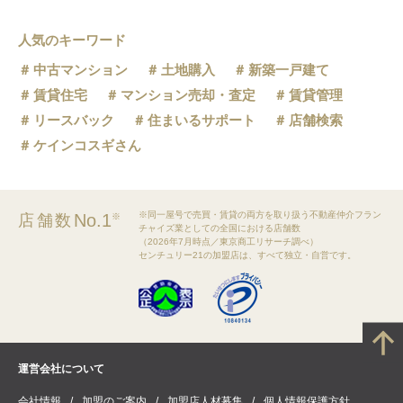
人気のキーワード
中古マンション
土地購入
新築一戸建て
賃貸住宅
マンション売却・査定
賃貸管理
リースバック
住まいるサポート
店舗検索
ケインコスギさん
※同一屋号で売買・賃貸の両方を取り扱う不動産仲介フラン
No.1
店舗数
※
チャイズ業としての全国における店舗数
（2026年7月時点／東京商工リサーチ調べ）
センチュリー21の加盟店は、すべて独立・自営です。
運営会社について
会社情報
加盟のご案内
加盟店人材募集
個人情報保護方針