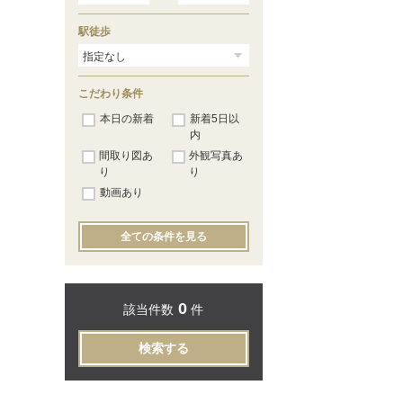
駅徒歩
こだわり条件
本日の新着
新着5日以
内
間取り図あ
外観写真あ
り
り
動画あり
全ての条件を見る
0
該当件数
件
検索する