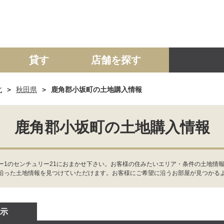
貸す
店舗を探す
北
秋田県
鹿角郡小坂町の土地購入情報
建て
マンション
土地
事業投資用
鹿角郡小坂町の土地購入情報
ー1のセンチュリー21におまかせ下さい。お客様の住みたいエリア・条件の土地情
沿った土地情報を見つけていただけます。お客様にご希望に沿うお部屋が見つかる
示