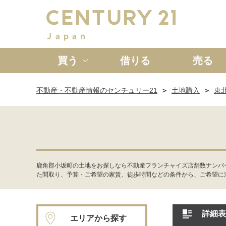
買う
借りる
売る
不動産・不動産情報のセンチュリー21
土地購入
東
新築一戸建て
中古一戸
鹿角郡小坂町の土地をお探しなら不動産フランチャイズ店舗数ナンバ
た間取り、予算・ご希望の家賃、徒歩時間などの条件から、ご希望に
詳細表
エリアから探す