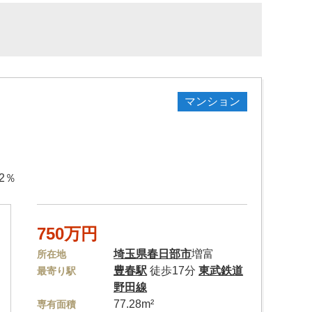
マンション
2％
750万円
埼玉県
春日部市
増富
所在地
豊春駅
徒歩17分
東武鉄道
最寄り駅
野田線
77.28m²
専有面積