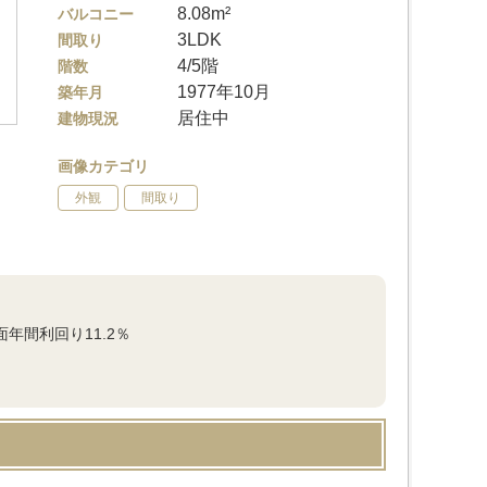
8.08m²
バルコニー
3LDK
間取り
4/5階
階数
1977年10月
築年月
居住中
建物現況
画像カテゴリ
外観
間取り
年間利回り11.2％