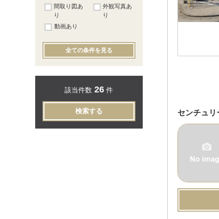
間取り図あ
外観写真あ
り
り
動画あり
全ての条件を見る
26
該当件数
件
検索する
センチュリ