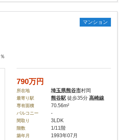
マンション
3％
790万円
埼玉県
熊谷市
村岡
所在地
熊谷駅
徒歩35分
高崎線
最寄り駅
70.56m²
専有面積
-
バルコニー
3LDK
間取り
1/11階
階数
1993年07月
築年月