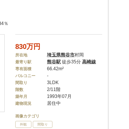
84％
830万円
埼玉県
熊谷市
村岡
所在地
熊谷駅
徒歩35分
高崎線
最寄り駅
66.42m²
専有面積
-
バルコニー
3LDK
間取り
2/11階
階数
1993年07月
築年月
居住中
建物現況
画像カテゴリ
外観
間取り