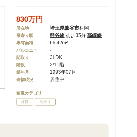
830万円
埼玉県
熊谷市
村岡
所在地
熊谷駅
徒歩35分
高崎線
最寄り駅
66.42m²
専有面積
-
バルコニー
3LDK
間取り
2/11階
階数
1993年07月
築年月
居住中
建物現況
画像カテゴリ
外観
間取り