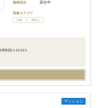
居住中
建物現況
画像カテゴリ
外観
間取り
利回り10.63％
マンション