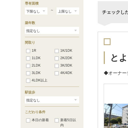
専有面積
～
チェックし
築年数
間取り
1R
1K/1DK
とよ
1LDK
2K/2DK
2LDK
3K/3DK
◆オーナー
3LDK
4K/4DK
4LDK以上
駅徒歩
こだわり条件
本日の新着
新着5日以
内