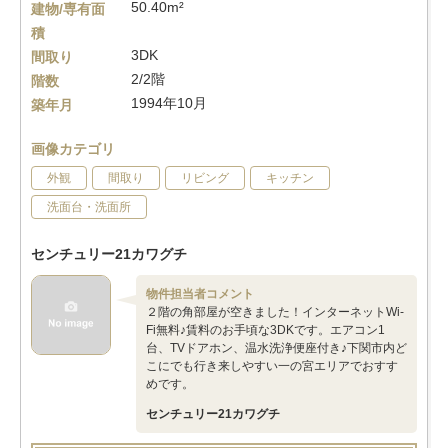
50.40m²
建物/専有面
積
3DK
間取り
2/2階
階数
1994年10月
築年月
画像カテゴリ
外観
間取り
リビング
キッチン
洗面台・洗面所
センチュリー21カワグチ
物件担当者コメント
２階の角部屋が空きました！インターネットWi-
Fi無料♪賃料のお手頃な3DKです。エアコン1
台、TVドアホン、温水洗浄便座付き♪下関市内ど
こにでも行き来しやすい一の宮エリアでおすす
めです。
センチュリー21カワグチ