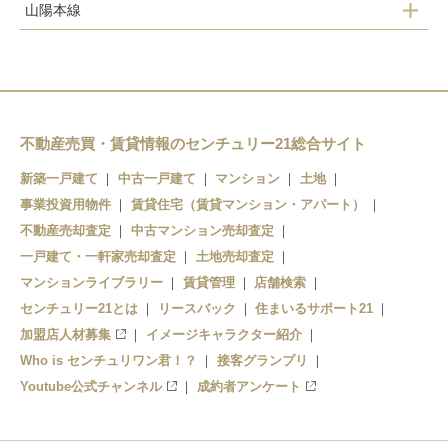
山陽本線
徳山
埴生
新山口
小月
厚狭
新下関
長府
不動産売買・賃貸情報のセンチュリー21総合サイト
新下関
新築一戸建て
中古一戸建て
マンション
土地
事業投資用物件
幡生
賃貸住宅（賃貸マンション・アパート）
不動産売却査定
中古マンション売却査定
下関
一戸建て・一軒家売却査定
土地売却査定
マンションライブラリー
賃貸管理
店舗検索
センチュリー21とは
リースバック
住まいるサポート21
加盟店人材募集
イメージキャラクター紹介
Who is センチュリワン君！？
接客グランプリ
Youtube公式チャンネル
成約者アンケート