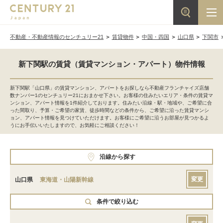
不動産・不動産情報のセンチュリー21
賃貸物件
中国・四国
山口県
下関市
新下関駅の賃貸（賃貸マンション・アパート）物件情報
新下関駅「山口県」の賃貸マンション、アパートをお探しなら不動産フランチャイズ店舗
数ナンバー1のセンチュリー21におまかせ下さい。お客様の住みたいエリア・条件の賃貸マ
ンション、アパート情報を1件紹介しております。住みたい沿線・駅・地域や、ご希望に合
った間取り、予算・ご希望の家賃、徒歩時間などの条件から、ご希望に沿った賃貸マンシ
ョン、アパート情報を見つけていただけます。お客様にご希望に沿うお部屋が見つかるよ
うにお手伝いいたしますので、お気軽にご相談ください！
沿線から探す
変更
山口県
東海道・山陽新幹線
条件で絞り込む