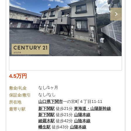
4.5万円
なし/1ヶ月
敷金/礼金
なし/なし
保証金/敷引
山口県
下関市
一の宮町４丁目11-11
所在地
新下関駅
徒歩21分
東海道・山陽新幹線
最寄り駅
新下関駅
徒歩21分
山陽本線
綾羅木駅
徒歩42分
山陰本線
幡生駅
徒歩43分
山陽本線