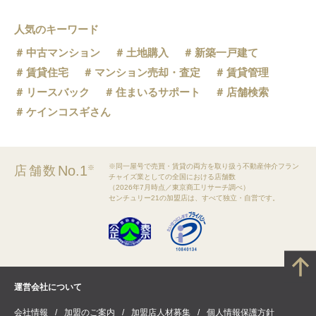
人気のキーワード
中古マンション
土地購入
新築一戸建て
賃貸住宅
マンション売却・査定
賃貸管理
リースバック
住まいるサポート
店舗検索
ケインコスギさん
※同一屋号で売買・賃貸の両方を取り扱う不動産仲介フラン
No.1
店舗数
※
チャイズ業としての全国における店舗数
（2026年7月時点／東京商工リサーチ調べ）
センチュリー21の加盟店は、すべて独立・自営です。
運営会社について
会社情報
加盟のご案内
加盟店人材募集
個人情報保護方針