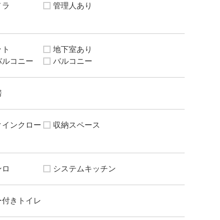
メラ
管理人あり
ット
地下室あり
バルコニー
バルコニー
房
クインクロー
収納スペース
ンロ
システムキッチン
ー付きトイレ