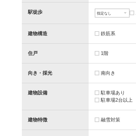
駅徒歩
建物構造
鉄筋系
住戸
1階
向き・採光
南向き
建物設備
駐車場あり
駐車場2台以上
建物特徴
融雪対策