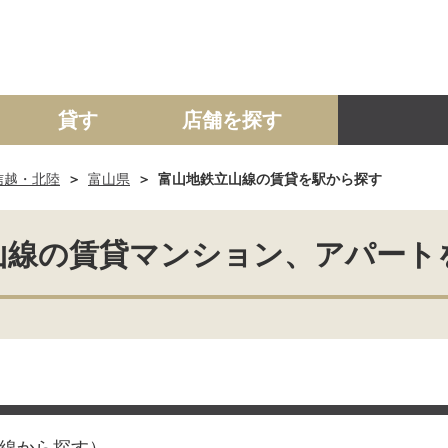
貸す
店舗を探す
信越・北陸
富山県
富山地鉄立山線の賃貸を駅から探す
建て
マンション
土地
事業投資用
山線の賃貸マンション、アパート
線から探す）