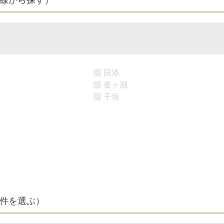
田添
釜ヶ淵
千垣
件を選ぶ）