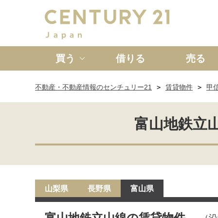
買う
借りる
売る
不動産・不動産情報のセンチュリー21
賃貸物件
甲
新築一戸建て
中古一戸
富山地鉄立
山梨県
長野県
富山県
富山地鉄立山線の賃貸物件
（沿