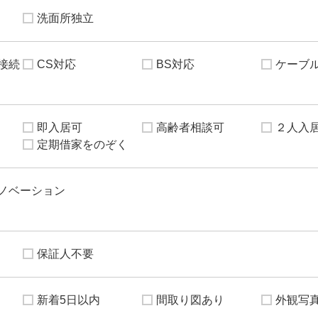
洗面所独立
接続
CS対応
BS対応
ケーブ
即入居可
高齢者相談可
２人入
定期借家をのぞく
ノベーション
保証人不要
新着5日以内
間取り図あり
外観写