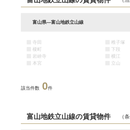
富山県―富山地鉄立山線
寺田
稚子塚
榎町
下段
岩峅寺
横江
本宮
立山
0
該当件数
件
富山地鉄立山線の賃貸物件
（条