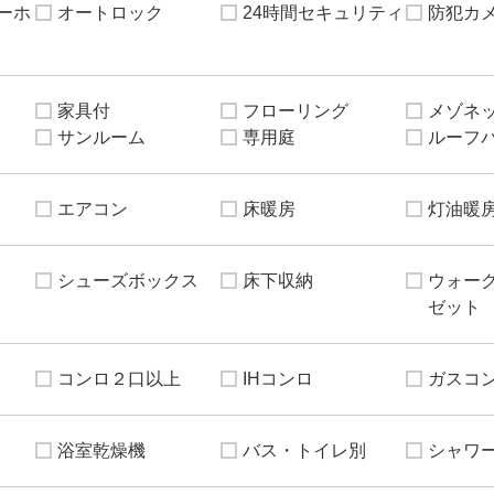
ーホ
オートロック
24時間セキュリティ
防犯カ
家具付
フローリング
メゾネ
サンルーム
専用庭
ルーフ
エアコン
床暖房
灯油暖
シューズボックス
床下収納
ウォー
ゼット
コンロ２口以上
IHコンロ
ガスコ
浴室乾燥機
バス・トイレ別
シャワ