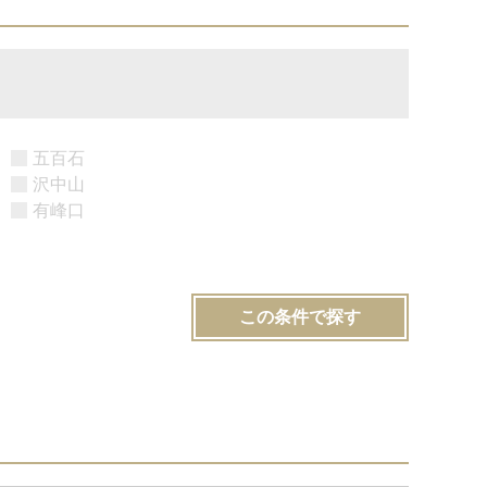
五百石
沢中山
有峰口
この条件で探す