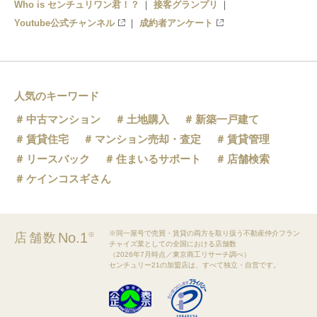
Who is センチュリワン君！？
接客グランプリ
Youtube公式チャンネル
成約者アンケート
人気のキーワード
中古マンション
土地購入
新築一戸建て
賃貸住宅
マンション売却・査定
賃貸管理
リースバック
住まいるサポート
店舗検索
ケインコスギさん
※同一屋号で売買・賃貸の両方を取り扱う不動産仲介フラン
No.1
店舗数
※
チャイズ業としての全国における店舗数
（2026年7月時点／東京商工リサーチ調べ）
センチュリー21の加盟店は、すべて独立・自営です。