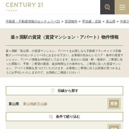
不動産・不動産情報のセンチュリー21
賃貸物件
甲信越・北陸
富山県
中新
釜ヶ淵駅の賃貸（賃貸マンション・アパート）物件情報
釜ヶ淵駅「富山県」の賃貸マンション、アパートをお探しなら不動産フランチャイズ店舗
数ナンバー1のセンチュリー21におまかせ下さい。お客様の住みたいエリア・条件の賃貸マ
ンション、アパート情報を0件紹介しております。住みたい沿線・駅・地域や、ご希望に合
った間取り、予算・ご希望の家賃、徒歩時間などの条件から、ご希望に沿った賃貸マンシ
ョン、アパート情報を見つけていただけます。お客様にご希望に沿うお部屋が見つかるよ
うにお手伝いいたしますので、お気軽にご相談ください！
沿線から探す
変更
富山県
富山地鉄立山線
条件で絞り込む