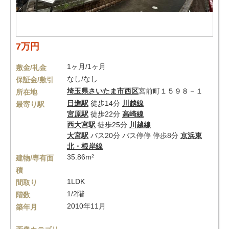
7万円
1ヶ月/1ヶ月
敷金/礼金
なし/なし
保証金/敷引
埼玉県
さいたま市西区
宮前町１５９８－１
所在地
日進駅
徒歩14分
川越線
最寄り駅
宮原駅
徒歩22分
高崎線
西大宮駅
徒歩25分
川越線
大宮駅
バス20分 バス停停 停歩8分
京浜東
北・根岸線
35.86m²
建物/専有面
積
1LDK
間取り
1/2階
階数
2010年11月
築年月