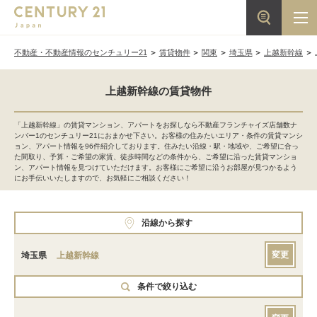
不動産・不動産情報のセンチュリー21
賃貸物件
関東
埼玉県
上越新幹線
上越新幹線の賃貸物件
「上越新幹線」の賃貸マンション、アパートをお探しなら不動産フランチャイズ店舗数ナ
ンバー1のセンチュリー21におまかせ下さい。お客様の住みたいエリア・条件の賃貸マンシ
ョン、アパート情報を96件紹介しております。住みたい沿線・駅・地域や、ご希望に合っ
た間取り、予算・ご希望の家賃、徒歩時間などの条件から、ご希望に沿った賃貸マンショ
ン、アパート情報を見つけていただけます。お客様にご希望に沿うお部屋が見つかるよう
にお手伝いいたしますので、お気軽にご相談ください！
沿線から探す
変更
埼玉県
上越新幹線
条件で絞り込む