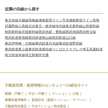
近隣の沿線から探す
東北本線
川越線
高崎線
湘南新宿ライン宇須
湘南新宿ライン高海
武蔵野線
八高線
京浜東北・根岸線
埼京線
東北新幹線
山形新幹線
秋田新幹線
北陸新幹線
西武池袋・豊島線
西武池袋西武秩父線
西武鉄道新宿線
西武鉄道狭山線
西武鉄道山口線
東武伊勢崎・大師線
東武鉄道日光線
東武鉄道野田線
東武鉄道東上線
東武鉄道越生線
つくばエクスプレス
埼玉高速鉄道
秩父鉄道本線
埼玉新都市交通
不動産売買・賃貸情報のセンチュリー21総合サイト
新築一戸建て
中古一戸建て
マンション
土地
事業投資用物件
賃貸住宅（賃貸マンション・アパート）
不動産売却査定
中古マンション売却査定