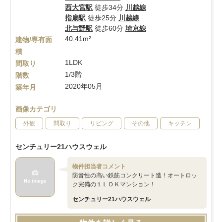
西大宮駅
徒歩34分
川越線
指扇駅
徒歩25分
川越線
北与野駅
徒歩60分
埼京線
40.41m²
建物/専有面
積
1LDK
間取り
1/3階
階数
2020年05月
築年月
画像カテゴリ
外観
間取り
リビング
その他
キッチン
センチュリー21ハウスウェル
物件担当者コメント
防音性の高い鉄筋コンクリート造！オートロッ
ク完備の１ＬＤＫマンション！
センチュリー21ハウスウェル