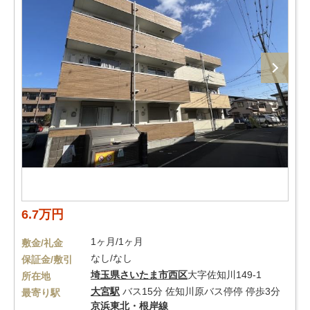
6.7万円
1ヶ月/1ヶ月
敷金/礼金
なし/なし
保証金/敷引
埼玉県
さいたま市西区
大字佐知川149-1
所在地
大宮駅
バス15分 佐知川原バス停停 停歩3分
最寄り駅
京浜東北・根岸線