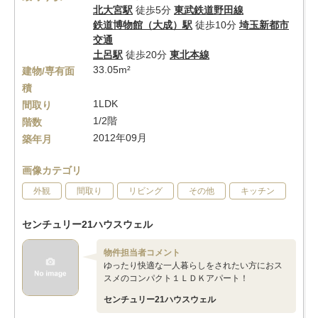
北大宮駅
徒歩5分
東武鉄道野田線
鉄道博物館（大成）駅
徒歩10分
埼玉新都市
交通
土呂駅
徒歩20分
東北本線
33.05m²
建物/専有面
積
1LDK
間取り
1/2階
階数
2012年09月
築年月
画像カテゴリ
外観
間取り
リビング
その他
キッチン
センチュリー21ハウスウェル
物件担当者コメント
ゆったり快適な一人暮らしをされたい方におス
スメのコンパクト１ＬＤＫアパート！
センチュリー21ハウスウェル