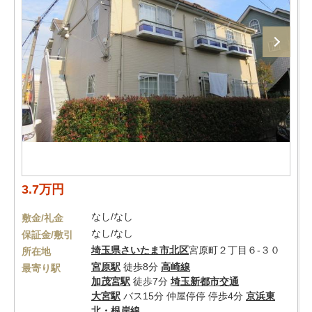
3.7万円
なし/なし
敷金/礼金
なし/なし
保証金/敷引
埼玉県
さいたま市北区
宮原町２丁目６-３０
所在地
宮原駅
徒歩8分
高崎線
最寄り駅
加茂宮駅
徒歩7分
埼玉新都市交通
大宮駅
バス15分 仲屋停停 停歩4分
京浜東
北・根岸線