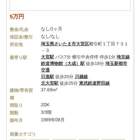
5万円
なし/1ヶ月
敷金/礼金
なし/なし
保証金/敷引
埼玉県
さいたま市大宮区
櫛引町１丁目７３１
所在地
－３
大宮駅
バス7分 櫛引中央停停 停歩1分
埼京線
最寄り駅
鉄道博物館（大成）駅
徒歩18分
埼玉新都市
交通
日進駅
徒歩20分
川越線
北大宮駅
徒歩25分
東武鉄道野田線
37.69m²
建物/専有面
積
2DK
間取り
3/3階
階数
1989年08月
築年月
画像カテゴリ