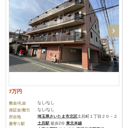
7万円
なし/なし
敷金/礼金
なし/なし
保証金/敷引
埼玉県
さいたま市北区
土呂町１丁目２０－２
所在地
土呂駅
徒歩2分
東北本線
最寄り駅