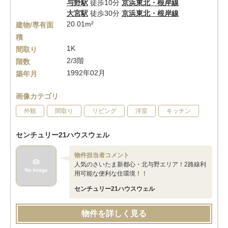
与野駅
徒歩10分
京浜東北・根岸線
大宮駅
徒歩30分
京浜東北・根岸線
20.01m²
建物/専有面
積
1K
間取り
2/3階
階数
1992年02月
築年月
画像カテゴリ
外観
間取り
リビング
洋室
キッチン
センチュリー21ハウスウェル
物件担当者コメント
人気のさいたま新都心・北与野エリア！2路線利
用可能な便利な住環境！！
センチュリー21ハウスウェル
物件を詳しく見る