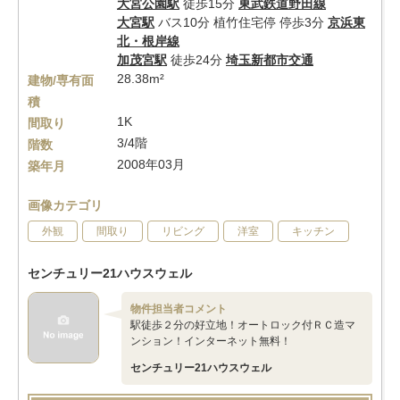
大宮公園駅
徒歩15分
東武鉄道野田線
大宮駅
バス10分 植竹住宅停 停歩3分
京浜東
北・根岸線
加茂宮駅
徒歩24分
埼玉新都市交通
28.38m²
建物/専有面
積
1K
間取り
3/4階
階数
2008年03月
築年月
画像カテゴリ
外観
間取り
リビング
洋室
キッチン
センチュリー21ハウスウェル
物件担当者コメント
駅徒歩２分の好立地！オートロック付ＲＣ造マ
ンション！インターネット無料！
センチュリー21ハウスウェル