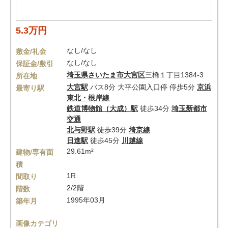
5.3万円
なし/なし
敷金/礼金
なし/なし
保証金/敷引
埼玉県
さいたま市大宮区
三橋１丁目1384-3
所在地
大宮駅
バス8分 大平公園入口停 停歩5分
京浜
最寄り駅
東北・根岸線
鉄道博物館（大成）駅
徒歩34分
埼玉新都市
交通
北与野駅
徒歩39分
埼京線
日進駅
徒歩45分
川越線
29.61m²
建物/専有面
積
1R
間取り
2/2階
階数
1995年03月
築年月
画像カテゴリ