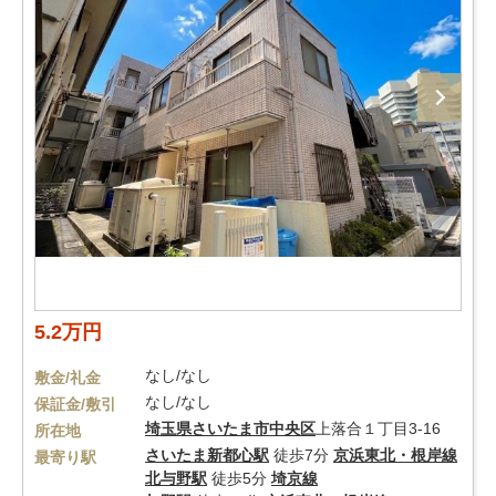
5.2万円
なし/なし
敷金/礼金
なし/なし
保証金/敷引
埼玉県
さいたま市中央区
上落合１丁目3-16
所在地
さいたま新都心駅
徒歩7分
京浜東北・根岸線
最寄り駅
北与野駅
徒歩5分
埼京線