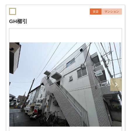
賃貸
マンション
GH櫛引