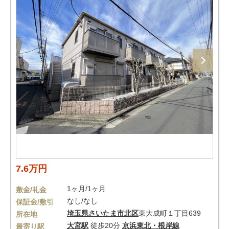
7.6万円
1ヶ月/1ヶ月
敷金/礼金
なし/なし
保証金/敷引
埼玉県
さいたま市北区
東大成町１丁目639
所在地
大宮駅
徒歩20分
京浜東北・根岸線
最寄り駅