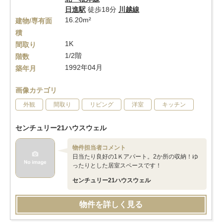
日進駅
徒歩18分
川越線
16.20m²
建物/専有面
積
1K
間取り
1/2階
階数
1992年04月
築年月
画像カテゴリ
外観
間取り
リビング
洋室
キッチン
センチュリー21ハウスウェル
物件担当者コメント
日当たり良好の1Ｋアパート。2か所の収納！ゆ
ったりとした居室スペースです！
センチュリー21ハウスウェル
物件を詳しく見る