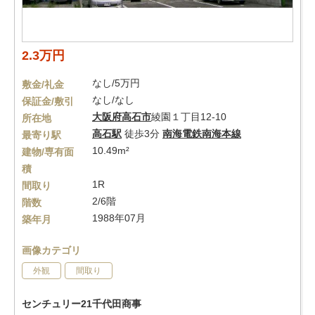
2.3万円
なし/5万円
敷金/礼金
なし/なし
保証金/敷引
大阪府
高石市
綾園１丁目12-10
所在地
高石駅
徒歩3分
南海電鉄南海本線
最寄り駅
10.49m²
建物/専有面
積
1R
間取り
2/6階
階数
1988年07月
築年月
画像カテゴリ
外観
間取り
センチュリー21千代田商事