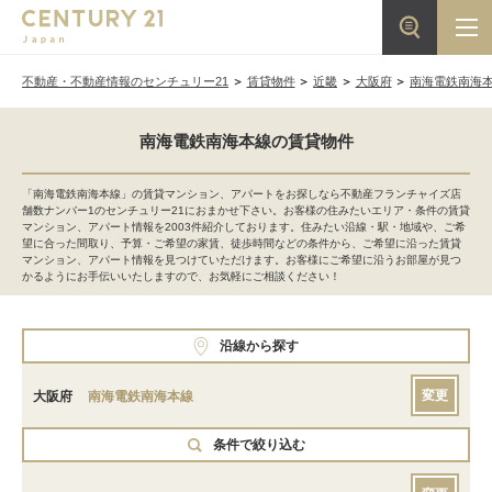
不動産・不動産情報のセンチュリー21
賃貸物件
近畿
大阪府
南海電鉄南海
南海電鉄南海本線の賃貸物件
「南海電鉄南海本線」の賃貸マンション、アパートをお探しなら不動産フランチャイズ店
舗数ナンバー1のセンチュリー21におまかせ下さい。お客様の住みたいエリア・条件の賃貸
マンション、アパート情報を2003件紹介しております。住みたい沿線・駅・地域や、ご希
望に合った間取り、予算・ご希望の家賃、徒歩時間などの条件から、ご希望に沿った賃貸
マンション、アパート情報を見つけていただけます。お客様にご希望に沿うお部屋が見つ
かるようにお手伝いいたしますので、お気軽にご相談ください！
沿線から探す
変更
大阪府
南海電鉄南海本線
条件で絞り込む