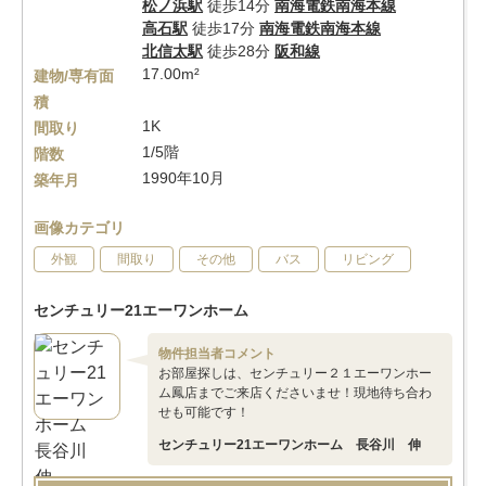
松ノ浜駅
徒歩14分
南海電鉄南海本線
高石駅
徒歩17分
南海電鉄南海本線
北信太駅
徒歩28分
阪和線
17.00m²
建物/専有面
積
1K
間取り
1/5階
階数
1990年10月
築年月
画像カテゴリ
外観
間取り
その他
バス
リビング
センチュリー21エーワンホーム
物件担当者コメント
お部屋探しは、センチュリー２１エーワンホー
ム鳳店までご来店くださいませ！現地待ち合わ
せも可能です！
センチュリー21エーワンホーム 長谷川 伸