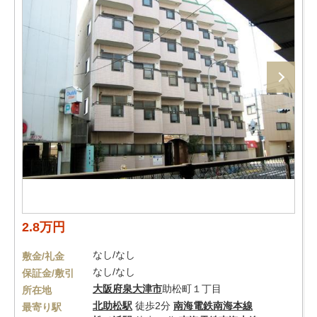
2.8万円
なし/なし
敷金/礼金
なし/なし
保証金/敷引
大阪府
泉大津市
助松町１丁目
所在地
北助松駅
徒歩2分
南海電鉄南海本線
最寄り駅