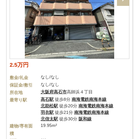
2.5万円
なし/なし
敷金/礼金
なし/なし
保証金/敷引
大阪府
高石市
高師浜４丁目
所在地
高石駅
徒歩8分
南海電鉄南海本線
最寄り駅
北助松駅
徒歩20分
南海電鉄南海本線
羽衣駅
徒歩21分
南海電鉄南海本線
北信太駅
徒歩30分
阪和線
19.95m²
建物/専有面
積