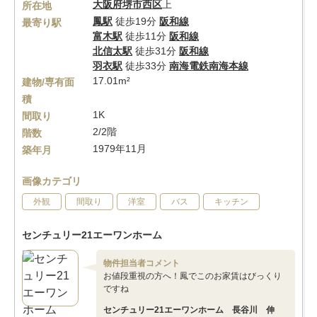
大阪府
堺市西区
上
所在地
鳳駅
徒歩19分
阪和線
最寄り駅
富木駅
徒歩11分
阪和線
北信太駅
徒歩31分
阪和線
羽衣駅
徒歩33分
南海電鉄南海本線
17.01m²
建物/専有面
積
1K
間取り
2/2階
階数
1979年11月
築年月
画像カテゴリ
外観
間取り
洋室
バス
キッチン
センチュリー21エーワンホーム
物件担当者コメント
お値段重視の方へ！鳳でこのお家賃はびっくり
ですね
センチュリー21エーワンホーム 長谷川 伸