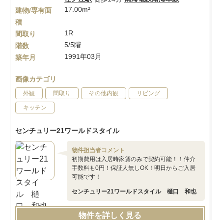
17.00m²
建物/専有面
積
1R
間取り
5/5階
階数
1991年03月
築年月
画像カテゴリ
外観
間取り
その他内観
リビング
キッチン
センチュリー21ワールドスタイル
物件担当者コメント
初期費用は入居時家賃のみで契約可能！！仲介
手数料も0円！保証人無しOK！明日からご入居
可能です！
センチュリー21ワールドスタイル 樋口 和也
物件を詳しく見る