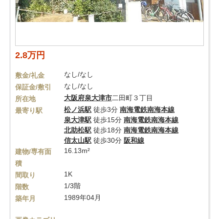
2.8万円
なし/なし
敷金/礼金
なし/なし
保証金/敷引
大阪府
泉大津市
二田町３丁目
所在地
松ノ浜駅
徒歩3分
南海電鉄南海本線
最寄り駅
泉大津駅
徒歩15分
南海電鉄南海本線
北助松駅
徒歩18分
南海電鉄南海本線
信太山駅
徒歩30分
阪和線
16.13m²
建物/専有面
積
1K
間取り
1/3階
階数
1989年04月
築年月