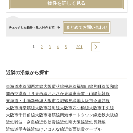
物件を詳しく見る
まとめてお問い合わせ
チェックした物件（最大10件まで）を
1
2
3
4
5
…
201
近隣の沿線から探す
東海道本線
関西本線
大阪環状線
桜島線
福知山線
片町線
阪和線
関西空港線
ＪＲ東西線
おおさか東線
東海道・山陽新幹線
東海道・山陽新幹線
大阪市長堀鶴見緑地
大阪市今里筋線
大阪市御堂筋線
大阪市谷町線
大阪市四つ橋線
大阪市中央線
大阪市千日前線
大阪市堺筋線
南港ポートタウン線
近鉄大阪線
近鉄難波・奈良線
近鉄信貴線
近鉄南大阪線
近鉄長野線
近鉄道明寺線
近鉄けいはんな線
近鉄西信貴ケーブル