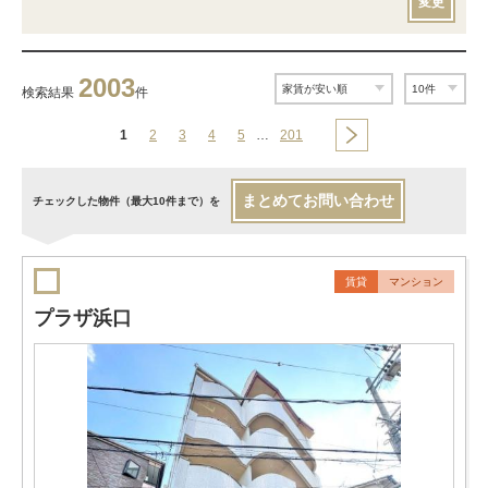
変更
2003
検索結果
件
1
2
3
4
5
…
201
まとめてお問い合わせ
チェックした物件（最大10件まで）を
賃貸
マンション
プラザ浜口