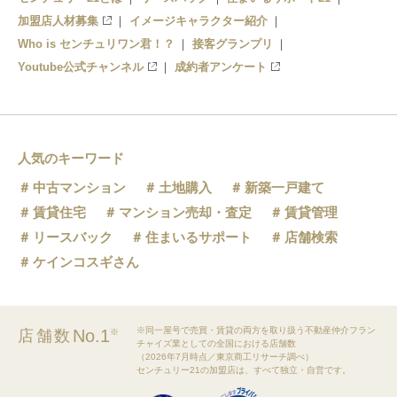
加盟店人材募集
イメージキャラクター紹介
Who is センチュリワン君！？
接客グランプリ
Youtube公式チャンネル
成約者アンケート
人気のキーワード
中古マンション
土地購入
新築一戸建て
賃貸住宅
マンション売却・査定
賃貸管理
リースバック
住まいるサポート
店舗検索
ケインコスギさん
※同一屋号で売買・賃貸の両方を取り扱う不動産仲介フラン
No.1
店舗数
※
チャイズ業としての全国における店舗数
（2026年7月時点／東京商工リサーチ調べ）
センチュリー21の加盟店は、すべて独立・自営です。