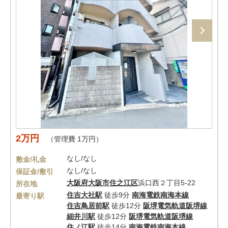
2万円
（管理費 1万円）
なし/なし
敷金/礼金
なし/なし
保証金/敷引
大阪府
大阪市住之江区
浜口西２丁目5-22
所在地
住吉大社駅
徒歩9分
南海電鉄南海本線
最寄り駅
住吉鳥居前駅
徒歩12分
阪堺電気軌道阪堺線
細井川駅
徒歩12分
阪堺電気軌道阪堺線
住ノ江駅
徒歩14分
南海電鉄南海本線