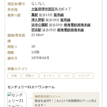
なし/なし
保証金/敷引
大阪府
堺市西区
鳳北町４丁
所在地
鳳駅
徒歩13分
阪和線
最寄り駅
津久野駅
徒歩18分
阪和線
浜寺公園駅
徒歩20分
南海電鉄南海本線
羽衣駅
徒歩25分
南海電鉄南海本線
22.68m²
建物/専有面
積
1K
間取り
1/2階
階数
1975年04月
築年月
画像カテゴリ
外観
間取り
キッチン
バス
リビング
センチュリー21エーワンホーム
物件担当者コメント
敷金礼金0円！これだけで初期費用がグッと抑え
れます！