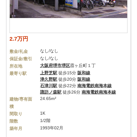
2.7万円
なし/なし
敷金/礼金
なし/なし
保証金/敷引
大阪府
堺市堺区
霞ヶ丘町１丁
所在地
上野芝駅
徒歩15分
阪和線
最寄り駅
津久野駅
徒歩20分
阪和線
石津川駅
徒歩22分
南海電鉄南海本線
諏訪ノ森駅
徒歩26分
南海電鉄南海本線
24.65m²
建物/専有面
積
1K
間取り
1/2階
階数
1993年02月
築年月