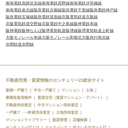
南海電鉄高師浜支線
南海電鉄高野線
南海電鉄汐見橋線
南海電鉄泉北線
阪急電鉄京都線
阪急電鉄千里線
阪急電鉄神戸線
阪急電鉄宝塚線
阪急電鉄箕面線
京阪電気鉄道京阪線
京阪電気鉄道交野線
京阪電鉄中之島線
阪神電鉄本線
阪神電鉄阪神なんば
阪堺電気軌道阪堺線
阪堺電気軌道上町線
大阪モノレール本線
大阪モノレール彩都
北大阪急行南北線
水間鉄道水間線
不動産売買・賃貸情報のセンチュリー21総合サイト
新築一戸建て
中古一戸建て
マンション
土地
事業投資用物件
賃貸住宅（賃貸マンション・アパート）
不動産売却査定
中古マンション売却査定
一戸建て・一軒家売却査定
土地売却査定
マンションライブラリー
賃貸管理
店舗検索
センチュリー21とは
リースバック
住まいるサポート21