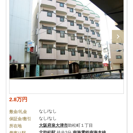
2.8万円
なし/なし
敷金/礼金
なし/なし
保証金/敷引
大阪府
泉大津市
助松町１丁目
所在地
北助松駅
徒歩2分
南海電鉄南海本線