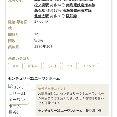
最寄り駅
松ノ浜駅
徒歩14分
南海電鉄南海本線
高石駅
徒歩17分
南海電鉄南海本線
北信太駅
徒歩28分
阪和線
17.00m²
建物/専有面
積
1K
間取り
5/5階
階数
1990年10月
築年月
画像カテゴリ
外観
間取り
その他
バス
リビング
センチュリー21エーワンホーム
物件担当者コメント
お部屋探しは、センチュリー２１エーワンホー
ム鳳店までご来店くださいませ！現地待ち合わ
せも可能です！
センチュリー21エーワンホーム 長谷川 伸