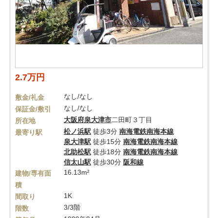
2.7万円
なし/なし
敷金/礼金
なし/なし
保証金/敷引
大阪府
泉大津市
二田町３丁目
所在地
松ノ浜駅
徒歩3分
南海電鉄南海本線
最寄り駅
泉大津駅
徒歩15分
南海電鉄南海本線
北助松駅
徒歩18分
南海電鉄南海本線
信太山駅
徒歩30分
阪和線
16.13m²
建物/専有面
積
1K
間取り
3/3階
階数