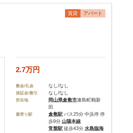
賃貸
アパート
2.7万円
なし/なし
敷金/礼金
なし/なし
保証金/敷引
岡山県
倉敷市
連島町鶴新
所在地
田
倉敷駅
バス25分 中浜停 停
最寄り駅
歩9分
山陽本線
常盤駅
徒歩43分
水島臨海