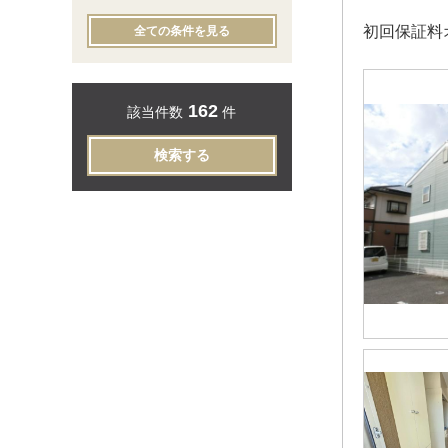
初回保証料
全ての条件を見る
162
該当件数
件
検索する