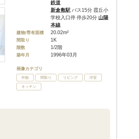
鉄道
新倉敷駅
バス15分 霞丘小
学校入口停 停歩20分
山陽
本線
20.02m²
建物/専有面積
1K
間取り
1/2階
階数
1996年03月
築年月
画像カテゴリ
外観
間取り
リビング
洋室
キッチン