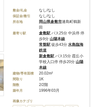
なし/なし
敷金/礼金
なし/なし
保証金/敷引
岡山県
倉敷市
連島町鶴新
所在地
田
倉敷駅
バス25分 中浜停 停
最寄り駅
歩9分
山陽本線
常盤駅
徒歩43分
水島臨海
鉄道
新倉敷駅
バス15分 霞丘小
学校入口停 停歩20分
山陽
本線
20.02m²
建物/専有面積
1K
間取り
2/2階
階数
1996年03月
築年月
画像カテゴリ