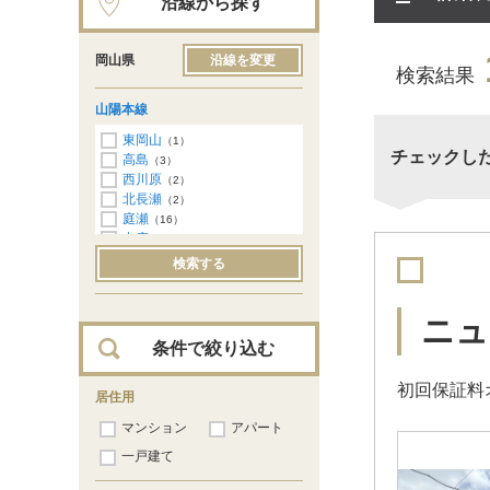
沿線から探す
岡山県
沿線を変更
検索結果
山陽本線
東岡山
（1）
チェックし
高島
（3）
西川原
（2）
北長瀬
（2）
庭瀬
（16）
中庄
（126）
倉敷
（395）
検索する
西阿知
（194）
新倉敷
（162）
金光
（44）
ニュ
鴨方
（28）
条件で絞り込む
里庄
（21）
笠岡
（1）
初回保証料
居住用
マンション
アパート
一戸建て