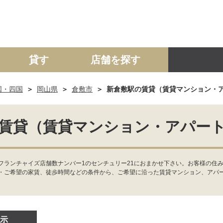
貸す
店舗を探す
国・四国
岡山県
倉敷市
新倉敷駅の賃貸（賃貸マンション・
建て
マンション
土地
事業投資用
賃貸（賃貸マンション・アパー
ランチャイズ店舗数ナンバー1のセンチュリー21におまかせ下さい。お客様の住み
・ご希望の家賃、徒歩時間などの条件から、ご希望に沿った賃貸マンション、アパ
示