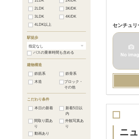
1LDK
2K/DK
2LDK
3K/DK
3LDK
4K/DK
4LDK以上
センチュリ
駅徒歩
バスの乗車時間も含める
建物構造
鉄筋系
鉄骨系
木造
ブロック・
その他
こだわり条件
本日の新着
新着5日以
内
間取り図あ
外観写真あ
り
り
ニュ
動画あり