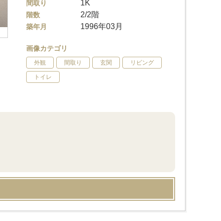
1K
間取り
2/2階
階数
1996年03月
築年月
画像カテゴリ
外観
間取り
玄関
リビング
トイレ