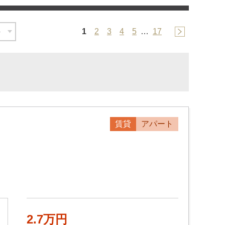
1
2
3
4
5
…
17
賃貸
アパート
2.7万円