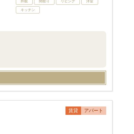
外観
間取り
リビング
洋室
キッチン
賃貸
アパート