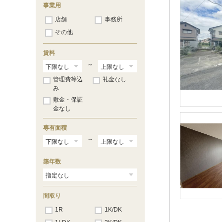
事業用
店舗
事務所
その他
賃料
～
管理費等込
礼金なし
み
敷金・保証
金なし
専有面積
～
築年数
間取り
1R
1K/DK