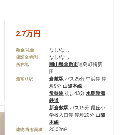
2.7万円
なし/なし
敷金/礼金
なし/なし
保証金/敷引
岡山県
倉敷市
連島町鶴新
所在地
田
倉敷駅
バス25分 中浜停 停
最寄り駅
歩9分
山陽本線
常盤駅
徒歩43分
水島臨海
鉄道
新倉敷駅
バス15分 霞丘小
学校入口停 停歩20分
山陽
本線
20.02m²
建物/専有面積