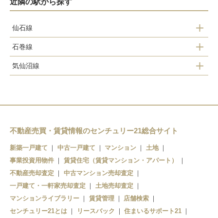
近隣の駅から探す
仙石線
石巻線
石巻あゆみ野
気仙沼線
前谷地
蛇田
前谷地
佳景山
陸前山下
和渕
鹿又
石巻
曽波神
不動産売買・賃貸情報のセンチュリー21総合サイト
新築一戸建て
中古一戸建て
マンション
土地
石巻
事業投資用物件
賃貸住宅（賃貸マンション・アパート）
陸前稲井
不動産売却査定
中古マンション売却査定
一戸建て・一軒家売却査定
土地売却査定
渡波
マンションライブラリー
賃貸管理
店舗検索
センチュリー21とは
リースバック
住まいるサポート21
万石浦