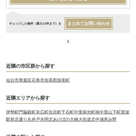
まとめてお問い合わせ
チェックした物件（最大10件まで）を
1
近隣の市区群から探す
仙台市青葉区
石巻市
加美郡加美町
近隣エリアから探す
伊勢町
門脇
穀町
末広町
住吉町
千石町
中里
南光町
南中里
山下町
渡波
駅前北通り
丸井戸
水明北
あけぼの
大橋
大街道北
中浦
恵み野