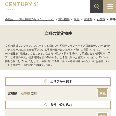
不動産・不動産情報のセンチュリー21
賃貸物件
東北
宮城県
石巻市
立町
立町の賃貸物件
立町の賃貸マンション、アパートをお探しなら不動産フランチャイズ店舗数ナンバー1のセ
ンチュリー21におまかせ下さい。お客様の住みたいエリア・条件の賃貸マンション、アパ
ート情報を2件紹介しております。住みたい沿線・駅・地域や、ご希望に合った間取り、予
算・ご希望の家賃、徒歩時間などの条件から、ご希望に沿った賃貸マンション、アパート
情報を見つけていただけます。お客様にご希望に沿うお部屋が見つかるようにお手伝いい
たしますので、お気軽にご相談ください！
エリアから探す
変更
宮城県
石巻市
立町
条件で絞り込む