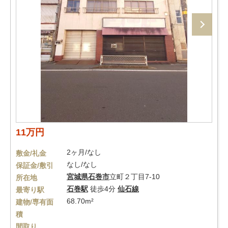
11万円
2ヶ月/なし
敷金/礼金
なし/なし
保証金/敷引
宮城県
石巻市
立町２丁目7-10
所在地
石巻駅
徒歩4分
仙石線
最寄り駅
68.70m²
建物/専有面
積
間取り