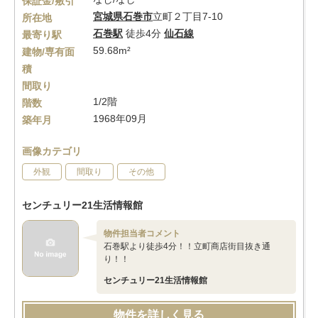
保証金/敷引
宮城県
石巻市
立町２丁目7-10
所在地
石巻駅
徒歩4分
仙石線
最寄り駅
59.68m²
建物/専有面
積
間取り
1/2階
階数
1968年09月
築年月
画像カテゴリ
外観
間取り
その他
センチュリー21生活情報館
物件担当者コメント
石巻駅より徒歩4分！！立町商店街目抜き通
り！！
センチュリー21生活情報館
物件を詳しく見る