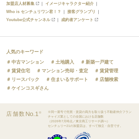
加盟店人材募集
イメージキャラクター紹介
沢田
Who is センチュリワン君！？
接客グランプリ
Youtube公式チャンネル
成約者アンケート
人気のキーワード
中古マンション
土地購入
新築一戸建て
賃貸住宅
マンション売却・査定
賃貸管理
リースバック
住まいるサポート
店舗検索
ケインコスギさん
※同一屋号で売買・賃貸の両方を取り扱う不動産仲介フラン
No.1
店舗数
※
チャイズ業としての全国における店舗数
（2026年7月時点／東京商工リサーチ調べ）
センチュリー21の加盟店は、すべて独立・自営です。