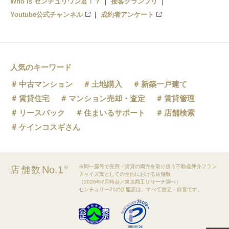
Who is センチュリワン君！？
接客グランプリ
Youtube公式チャンネル
成約者アンケート
人気のキーワード
中古マンション
土地購入
新築一戸建て
賃貸住宅
マンション売却・査定
賃貸管理
リースバック
住まいるサポート
店舗検索
ケインコスギさん
※同一屋号で売買・賃貸の両方を取り扱う不動産仲介フラン
No.1
店舗数
※
チャイズ業としての全国における店舗数
（2026年7月時点／東京商工リサーチ調べ）
センチュリー21の加盟店は、すべて独立・自営です。