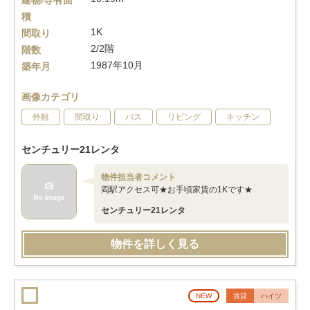
建物/専有面
積
1K
間取り
2/2階
階数
1987年10月
築年月
画像カテゴリ
外観
間取り
バス
リビング
キッチン
センチュリー21レンタ
物件担当者コメント
両駅アクセス可★お手頃家賃の1Kです★
センチュリー21レンタ
物件を詳しく見る
NEW
賃貸
ハイツ