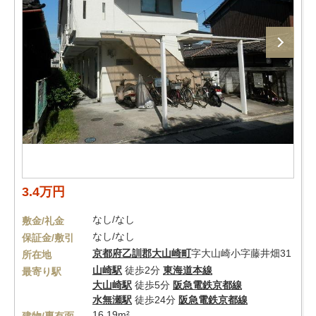
3.4万円
なし/なし
敷金/礼金
なし/なし
保証金/敷引
京都府
乙訓郡大山崎町
字大山崎小字藤井畑31
所在地
山崎駅
徒歩2分
東海道本線
最寄り駅
大山崎駅
徒歩5分
阪急電鉄京都線
水無瀬駅
徒歩24分
阪急電鉄京都線
16.19m²