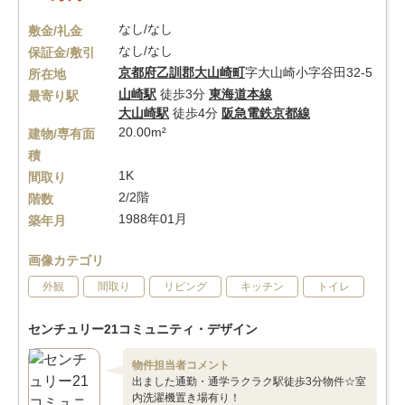
なし/なし
敷金/礼金
なし/なし
保証金/敷引
京都府
乙訓郡大山崎町
字大山崎小字谷田32-5
所在地
山崎駅
徒歩3分
東海道本線
最寄り駅
大山崎駅
徒歩4分
阪急電鉄京都線
20.00m²
建物/専有面
積
1K
間取り
2/2階
階数
1988年01月
築年月
画像カテゴリ
外観
間取り
リビング
キッチン
トイレ
センチュリー21コミュニティ・デザイン
物件担当者コメント
出ました通勤・通学ラクラク駅徒歩3分物件☆室
内洗濯機置き場有り！