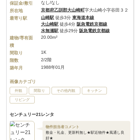
なし/なし
保証金/敷引
京都府
乙訓郡大山崎町
字大山崎小字谷田３２
所在地
山崎駅
徒歩3分
東海道本線
最寄り駅
大山崎駅
徒歩4分
阪急電鉄京都線
水無瀬駅
徒歩29分
阪急電鉄京都線
20.00m²
建物/専有面
積
1K
間取り
2/2階
階数
1988年01月
築年月
画像カテゴリ
外観
間取り
その他内観
キッチン
リビング
センチュリー21レンタ
物件担当者コメント
敷金・礼金、更新料無し★駅近物件★風通し良
好★