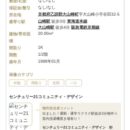
なし/なし
敷金/礼金
なし/なし
保証金/敷引
京都府
乙訓郡大山崎町
字大山崎小字谷田32-5
所在地
山崎駅
徒歩3分
東海道本線
最寄り駅
大山崎駅
徒歩4分
阪急電鉄京都線
20.00m²
建物/専有面
積
1K
間取り
1/2階
階数
1988年01月
築年月
画像カテゴリ
外観
間取り
玄関
バス
センチュリー21コミュニティ・デザイン
物件担当者コメント
出ました！通勤・通学ラクラク駅徒歩3分物件☆
室内洗濯機置き場有り！
センチュリー21コミュニティ・デザイン 杉