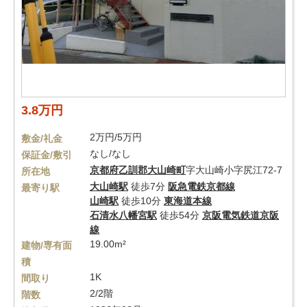
3.8万円
2万円/5万円
敷金/礼金
なし/なし
保証金/敷引
京都府
乙訓郡大山崎町
字大山崎小字尻江72-7
所在地
大山崎駅
徒歩7分
阪急電鉄京都線
最寄り駅
山崎駅
徒歩10分
東海道本線
石清水八幡宮駅
徒歩54分
京阪電気鉄道京阪
線
19.00m²
建物/専有面
積
1K
間取り
2/2階
階数