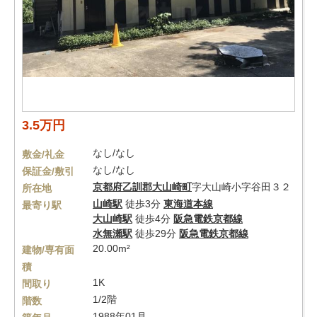
3.5万円
なし/なし
敷金/礼金
なし/なし
保証金/敷引
京都府
乙訓郡大山崎町
字大山崎小字谷田３２
所在地
山崎駅
徒歩3分
東海道本線
最寄り駅
大山崎駅
徒歩4分
阪急電鉄京都線
水無瀬駅
徒歩29分
阪急電鉄京都線
20.00m²
建物/専有面
積
1K
間取り
1/2階
階数
1988年01月