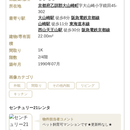
京都府
乙訓郡大山崎町
字大山崎小字鏡田45-
所在地
302
大山崎駅
徒歩8分
阪急電鉄京都線
最寄り駅
山崎駅
徒歩11分
東海道本線
西山天王山駅
徒歩30分
阪急電鉄京都線
22.00m²
建物/専有面
積
1K
間取り
2/4階
階数
1990年07月
築年月
画像カテゴリ
外観
間取り
その他内観
リビング
キッチン
センチュリー21レンタ
物件担当者コメント
ペット飼育可マンションです★更新料なし★