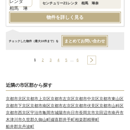
センチュリー21レンタ 相馬 琳奈
物件を詳しく見る
まとめてお問い合わせ
チェックした物件（最大10件まで）を
1
2
3
4
5
…
6
近隣の市区郡から探す
京都市北区
京都市上京区
京都市左京区
京都市中京区
京都市東山区
京都市下京区
京都市南区
京都市右京区
京都市伏見区
京都市山科区
京都市西京区
宇治市
亀岡市
城陽市
向日市
長岡京市
京田辺市
南丹市
木津川市
久世郡久御山町
綴喜郡井手町
相楽郡精華町
船井郡京丹波町