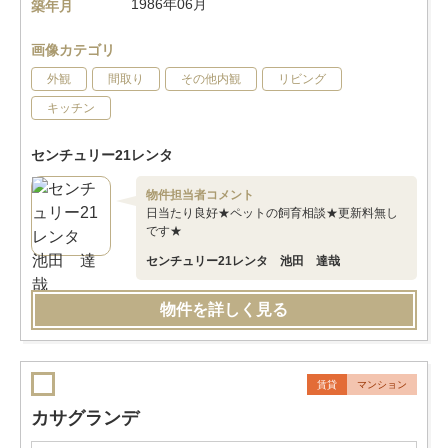
1986年06月
築年月
画像カテゴリ
外観
間取り
その他内観
リビング
キッチン
センチュリー21レンタ
物件担当者コメント
日当たり良好★ペットの飼育相談★更新料無し
です★
センチュリー21レンタ 池田 達哉
物件を詳しく見る
賃貸
マンション
カサグランデ