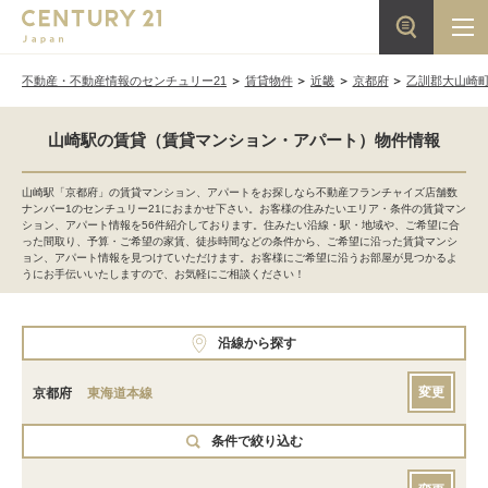
不動産・不動産情報のセンチュリー21
賃貸物件
近畿
京都府
乙訓郡大山崎
山崎駅の賃貸（賃貸マンション・アパート）物件情報
山崎駅「京都府」の賃貸マンション、アパートをお探しなら不動産フランチャイズ店舗数
ナンバー1のセンチュリー21におまかせ下さい。お客様の住みたいエリア・条件の賃貸マン
ション、アパート情報を56件紹介しております。住みたい沿線・駅・地域や、ご希望に合
った間取り、予算・ご希望の家賃、徒歩時間などの条件から、ご希望に沿った賃貸マンシ
ョン、アパート情報を見つけていただけます。お客様にご希望に沿うお部屋が見つかるよ
うにお手伝いいたしますので、お気軽にご相談ください！
沿線から探す
変更
京都府
東海道本線
条件で絞り込む