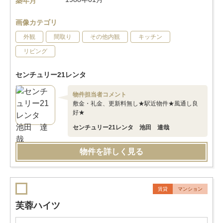
築年月
画像カテゴリ
外観
間取り
その他内観
キッチン
リビング
センチュリー21レンタ
物件担当者コメント
敷金・礼金、更新料無し★駅近物件★風通し良
好★
センチュリー21レンタ 池田 達哉
物件を詳しく見る
賃貸
マンション
芙蓉ハイツ