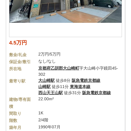
4.5万円
2万円/5万円
敷金/礼金
なし/なし
保証金/敷引
京都府
乙訓郡大山崎町
字大山崎小字鏡田45-
所在地
302
大山崎駅
徒歩8分
阪急電鉄京都線
最寄り駅
山崎駅
徒歩11分
東海道本線
西山天王山駅
徒歩31分
阪急電鉄京都線
22.00m²
建物/専有面
積
1K
間取り
2/4階
階数
1990年07月
築年月