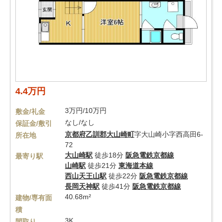
4.4万円
3万円/10万円
敷金/礼金
なし/なし
保証金/敷引
京都府
乙訓郡大山崎町
字大山崎小字西高田6-
所在地
72
大山崎駅
徒歩18分
阪急電鉄京都線
最寄り駅
山崎駅
徒歩21分
東海道本線
西山天王山駅
徒歩22分
阪急電鉄京都線
長岡天神駅
徒歩41分
阪急電鉄京都線
40.68m²
建物/専有面
積
3K
間取り