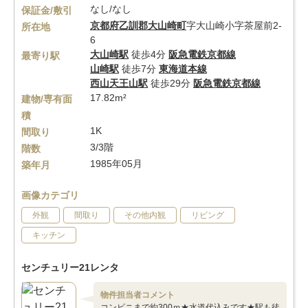
なし/なし
保証金/敷引
京都府
乙訓郡大山崎町
字大山崎小字茶屋前2-
所在地
6
大山崎駅
徒歩4分
阪急電鉄京都線
最寄り駅
山崎駅
徒歩7分
東海道本線
西山天王山駅
徒歩29分
阪急電鉄京都線
17.82m²
建物/専有面
積
1K
間取り
3/3階
階数
1985年05月
築年月
画像カテゴリ
外観
間取り
その他内観
リビング
キッチン
センチュリー21レンタ
物件担当者コメント
コンビニまで約300ｍ★水道代込みです★駅も徒