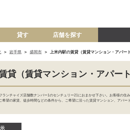
貸す
店舗を探す
北
岩手県
盛岡市
上米内駅の賃貸（賃貸マンション・アパー
建て
マンション
土地
事業投資用
賃貸（賃貸マンション・アパー
フランチャイズ店舗数ナンバー1のセンチュリー21におまかせ下さい。お客様の住
ご希望の家賃、徒歩時間などの条件から、ご希望に沿った賃貸マンション、アパー
示