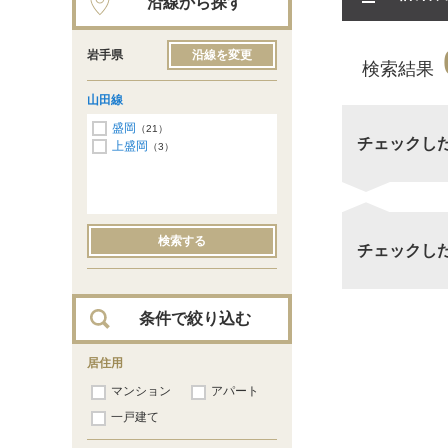
沿線から探す
岩手県
沿線を変更
検索結果
山田線
盛岡
（21）
チェックし
上盛岡
（3）
検索する
チェックし
条件で絞り込む
居住用
マンション
アパート
一戸建て