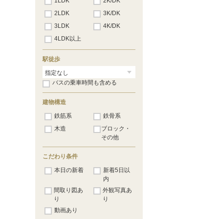
1LDK
2K/DK
2LDK
3K/DK
3LDK
4K/DK
4LDK以上
駅徒歩
バスの乗車時間も含める
建物構造
鉄筋系
鉄骨系
木造
ブロック・
その他
こだわり条件
本日の新着
新着5日以
内
間取り図あ
外観写真あ
り
り
動画あり