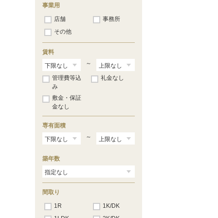
事業用
店舗
事務所
その他
賃料
～
管理費等込
礼金なし
み
敷金・保証
金なし
専有面積
～
築年数
間取り
1R
1K/DK