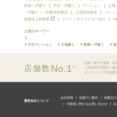
新築一戸建て
中古一戸建て
マンション
土地
一戸建て・一軒家売却査定
土地売却査定
マンシ
加盟店人材募集
イメージキャラクター紹介
W
人気のキーワー
ド
中古マンション
土地購入
新築一戸建て
賃
※同一屋号で売買・賃
No.1
店舗数
※
（2026年7月時点／
センチュリー21の加
会社情報
加盟のご案内
加盟店人
運営会社について
不動産に関するお問い合わせ
お