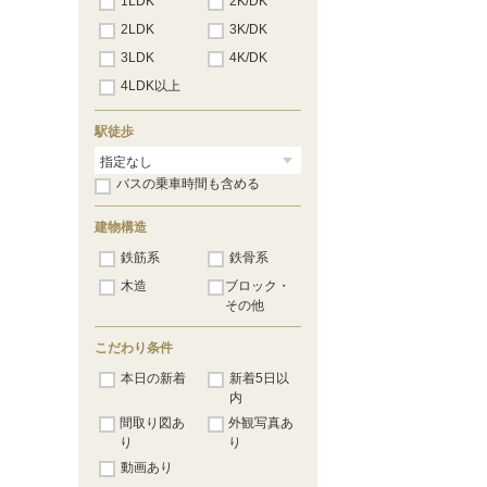
1LDK
2K/DK
2LDK
3K/DK
3LDK
4K/DK
4LDK以上
駅徒歩
バスの乗車時間も含める
建物構造
鉄筋系
鉄骨系
木造
ブロック・
その他
こだわり条件
本日の新着
新着5日以
内
間取り図あ
外観写真あ
り
り
動画あり