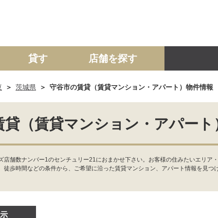
貸す
店舗を探す
東
茨城県
守谷市の賃貸（賃貸マンション・アパート）物件情報
建て
マンション
土地
事業投資用
賃貸（賃貸マンション・アパート
ズ店舗数ナンバー1のセンチュリー21におまかせ下さい。お客様の住みたいエリア
、徒歩時間などの条件から、ご希望に沿った賃貸マンション、アパート情報を見つ
示