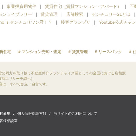
事業投資用物件
賃貸住宅（賃貸マンション・アパート）
不
ョンライブラリー
賃貸管理
店舗検索
センチュリー21とは
ho is センチュリワン君！？
接客グランプリ
Youtube公式チャ
貸住宅
マンション売却・査定
賃貸管理
リースバック
貸の両方を取り扱う不動産仲介フランチャイズ業としての全国における店舗数
東京商工リサーチ調べ）
盟店は、すべて独立・自営です。
材募集
個人情報保護方針
当サイトのご利用について
客様相談室