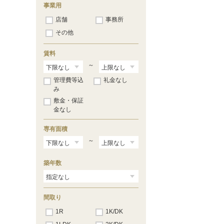
事業用
店舗
事務所
その他
賃料
～
管理費等込
礼金なし
み
敷金・保証
金なし
専有面積
～
築年数
間取り
1R
1K/DK