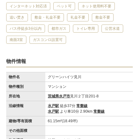
インターネット対応済
ペット可
ネット使用料不要
追い焚き
敷金・礼金不要
礼金不要
敷金不要
バス停徒歩3分以内
都市ガス
トイレ専用
公営水道
南面3室
ガスコンロ設置可
物件情報
物件名
グリーンハイツ見川
物件種別
マンション
所在地
茨城県水戸市
見川２丁目201-8
沿線情報
水戸駅
徒歩37分
常磐線
水戸駅
より車10分 2.90km
常磐線
建物/専有面積
61.15m²(18.49坪)
その他面積