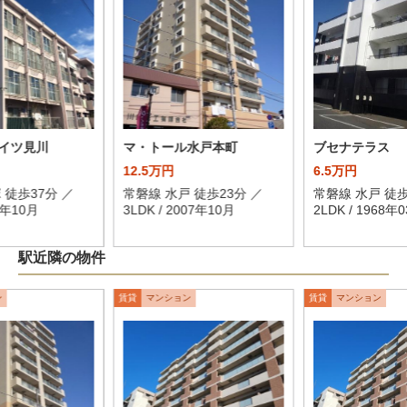
イツ見川
マ・トール水戸本町
ブセナテラス
12.5万円
6.5万円
 徒歩37分 ／
常磐線 水戸 徒歩23分 ／
常磐線 水戸 徒歩
75年10月
3LDK / 2007年10月
2LDK / 1968年
駅近隣の物件
ン
賃貸
マンション
賃貸
マンション