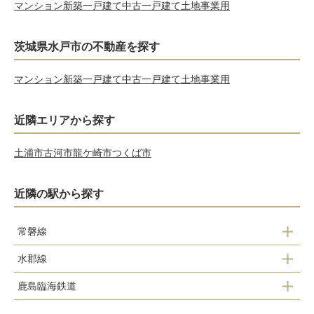
マンション
新築一戸建て
中古一戸建て
土地
事業用
茨城県水戸市の不動産を探す
マンション
新築一戸建て
中古一戸建て
土地
事業用
近隣エリアから探す
土浦市
古河市
龍ケ崎市
つくば市
近隣の駅から探す
常磐線
水郡線
内原駅
鹿島臨海鉄道
水戸駅
赤塚駅