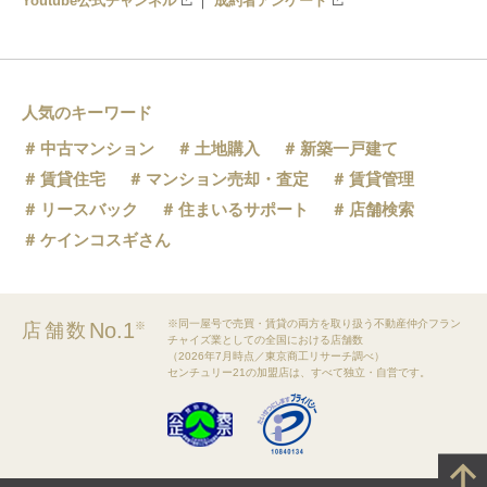
Youtube公式チャンネル
成約者アンケート
人気のキーワード
中古マンション
土地購入
新築一戸建て
賃貸住宅
マンション売却・査定
賃貸管理
リースバック
住まいるサポート
店舗検索
ケインコスギさん
※同一屋号で売買・賃貸の両方を取り扱う不動産仲介フラン
No.1
店舗数
※
チャイズ業としての全国における店舗数
（2026年7月時点／東京商工リサーチ調べ）
センチュリー21の加盟店は、すべて独立・自営です。