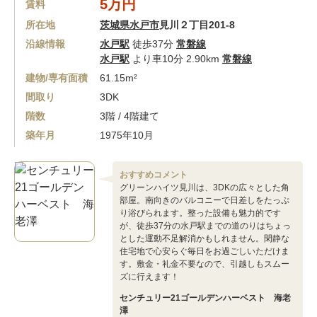
5万円
賃料
所在地
茨城県水戸市
見川２丁目201-8
沿線情報
水戸駅
徒歩37分
常磐線
水戸駅
より車10分 2.90km
常磐線
建物/専有面積
61.15m²
間取り
3DK
階数
3階 / 4階建て
築年月
1975年10月
おすすめコメント
グリーンハイツ見川は、3DKの広々とした角
部屋。南向きのバルコニーで日差しをたっぷ
り浴びられます。整った設備も魅力的です
が、徒歩37分の水戸駅までの道のりはちょっ
とした運動不足解消かもしれません。閑静な
住宅地で心安らぐ毎日をお過ごしいただけま
す。敷金・礼金不要なので、引越しもスムー
ズに行えます！
センチュリー21ゴールデンハーベスト 海老
澤