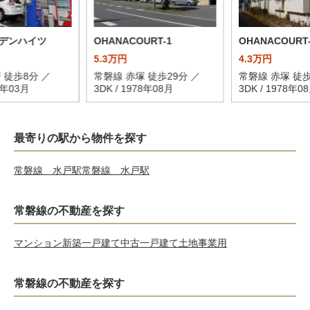
デンハイツ
OHANACOURT-1
OHANACOURT-
5.3万円
4.3万円
 徒歩8分 ／
常磐線 赤塚 徒歩29分 ／
常磐線 赤塚 徒歩
79年03月
3DK / 1978年08月
3DK / 1978年0
最寄りの駅から物件を探す
常磐線 水戸駅
常磐線 水戸駅
常磐線の不動産を探す
マンション
新築一戸建て
中古一戸建て
土地
事業用
常磐線の不動産を探す