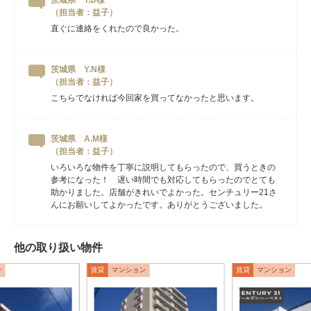
（担当者：益子）
直ぐに連絡をくれたので良かった。
茨城県 Y.N様
（担当者：益子）
こちらでなければ今回家を買ってなかったと思います。
茨城県 A.M様
（担当者：益子）
いろいろな物件を丁寧に説明してもらったので、買うときの
参考になった！ 遅い時間でも対応してもらったのでとても
助かりました。店舗がきれいでよかった。センチュリー21さ
んにお願いしてよかったです。ありがとうございました。
他の取り扱い物件
ン
賃貸
マンション
賃貸
マンション