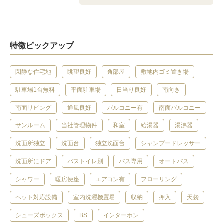
特徴ピックアップ
閑静な住宅地
眺望良好
角部屋
敷地内ゴミ置き場
駐車場1台無料
平面駐車場
日当り良好
南向き
南面リビング
通風良好
バルコニー有
南面バルコニー
サンルーム
当社管理物件
和室
給湯器
湯沸器
洗面所独立
洗面台
独立洗面台
シャンプードレッサー
洗面所にドア
バストイレ別
バス専用
オートバス
シャワー
暖房便座
エアコン有
フローリング
ペット対応設備
室内洗濯機置場
収納
押入
天袋
シューズボックス
BS
インターホン