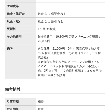
管理費等
敷金・保証金
敷金:なし 保証金:なし
礼金・敷引
礼金:なし 敷引:なし
更新料
1ヶ月(新家賃)
その他費用
鍵交換費用：19,800円 定額クリーニング費用：
70,000円
備考
火災保険：21,500円（2年） 家賃保証：加入要
50％ 保証人代行会社：その他（ジェイリース株
式会社）
※定期借家契約※定額クリーニング費用：７０，
０００円／ペット飼育時敷金２カ月（小型犬・
猫、2匹まで可）／２台目駐車場３，３００円(先
着順)／事務所相談可
備考情報
引渡時期
相談
取引態様
貸主