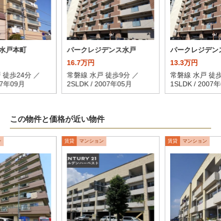
水戸本町
パークレジデンス水戸
パークレジデン
16.7万円
13.3万円
 徒歩24分 ／
常磐線 水戸 徒歩9分 ／
常磐線 水戸 徒歩
007年09月
2SLDK / 2007年05月
1SLDK / 2007
この物件と価格が近い物件
ン
賃貸
マンション
賃貸
マンション