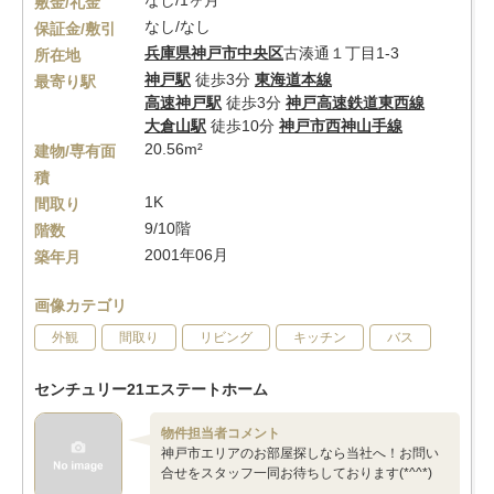
なし/1ヶ月
敷金/礼金
なし/なし
保証金/敷引
兵庫県
神戸市中央区
古湊通１丁目1-3
所在地
神戸駅
徒歩3分
東海道本線
最寄り駅
高速神戸駅
徒歩3分
神戸高速鉄道東西線
大倉山駅
徒歩10分
神戸市西神山手線
20.56m²
建物/専有面
積
1K
間取り
9/10階
階数
2001年06月
築年月
画像カテゴリ
外観
間取り
リビング
キッチン
バス
センチュリー21エステートホーム
物件担当者コメント
神戸市エリアのお部屋探しなら当社へ！お問い
合せをスタッフ一同お待ちしております(*^^*)