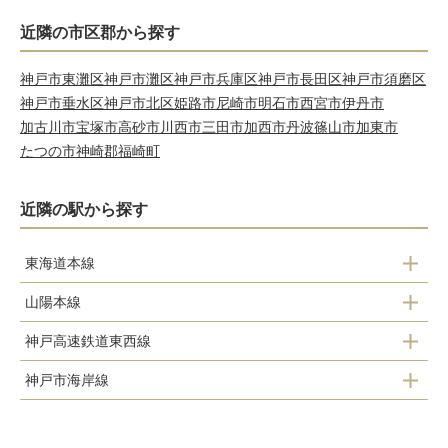
近隣の市区郡から探す
神戸市東灘区
神戸市灘区
神戸市兵庫区
神戸市長田区
神戸市須磨区
神戸市垂水区
神戸市北区
姫路市
尼崎市
明石市
西宮市
伊丹市
加古川市
宝塚市
高砂市
川西市
三田市
加西市
丹波篠山市
加東市
たつの市
神崎郡福崎町
近隣の駅から探す
東海道本線
山陽本線
灘
神戸
神戸高速鉄道東西線
三ノ宮
兵庫
神戸市海岸線
花隈
元町
和田岬
御崎公園
神戸
元町