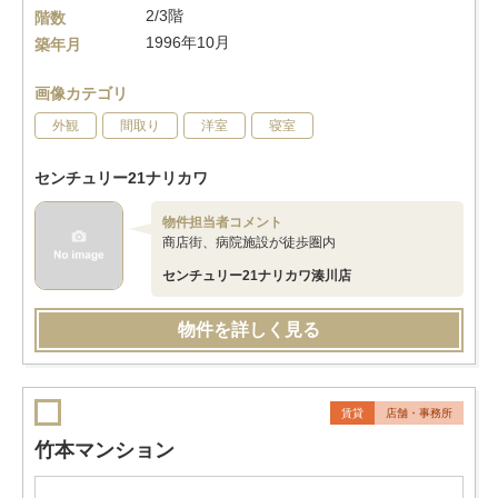
2/3階
階数
1996年10月
築年月
画像カテゴリ
外観
間取り
洋室
寝室
センチュリー21ナリカワ
物件担当者コメント
商店街、病院施設が徒歩圏内
センチュリー21ナリカワ湊川店
物件を詳しく見る
賃貸
店舗・事務所
竹本マンション