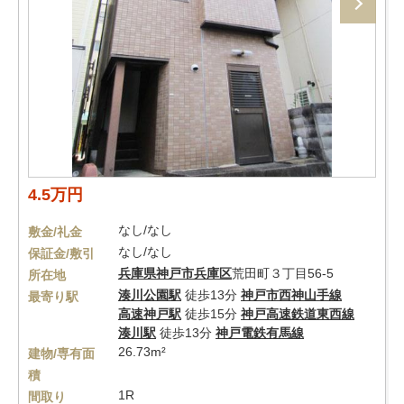
4.5万円
なし/なし
敷金/礼金
なし/なし
保証金/敷引
兵庫県
神戸市兵庫区
荒田町３丁目56-5
所在地
湊川公園駅
徒歩13分
神戸市西神山手線
最寄り駅
高速神戸駅
徒歩15分
神戸高速鉄道東西線
湊川駅
徒歩13分
神戸電鉄有馬線
26.73m²
建物/専有面
積
1R
間取り