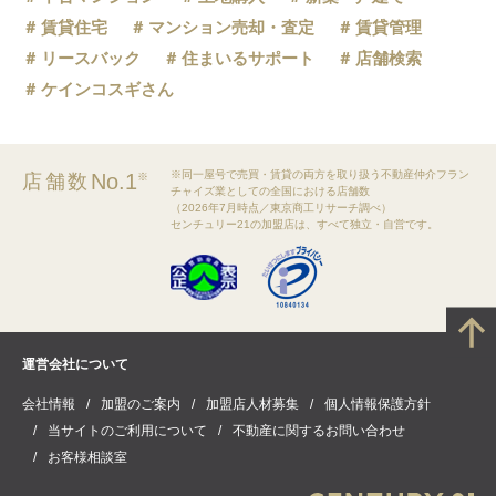
賃貸住宅
マンション売却・査定
賃貸管理
リースバック
住まいるサポート
店舗検索
ケインコスギさん
※同一屋号で売買・賃貸の両方を取り扱う不動産仲介フラン
No.1
店舗数
※
チャイズ業としての全国における店舗数
（2026年7月時点／東京商工リサーチ調べ）
センチュリー21の加盟店は、すべて独立・自営です。
運営会社について
会社情報
加盟のご案内
加盟店人材募集
個人情報保護方針
当サイトのご利用について
不動産に関するお問い合わせ
お客様相談室