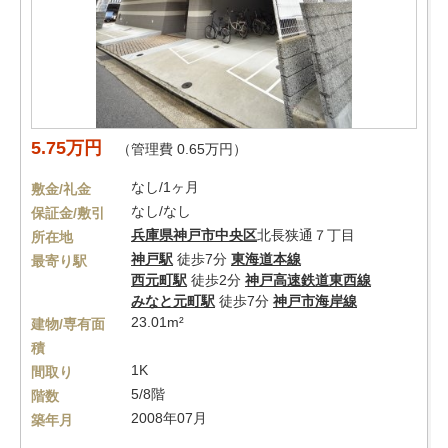
5.75万円
（管理費 0.65万円）
なし/1ヶ月
敷金/礼金
なし/なし
保証金/敷引
兵庫県
神戸市中央区
北長狭通７丁目
所在地
神戸駅
徒歩7分
東海道本線
最寄り駅
西元町駅
徒歩2分
神戸高速鉄道東西線
みなと元町駅
徒歩7分
神戸市海岸線
23.01m²
建物/専有面
積
1K
間取り
5/8階
階数
2008年07月
築年月