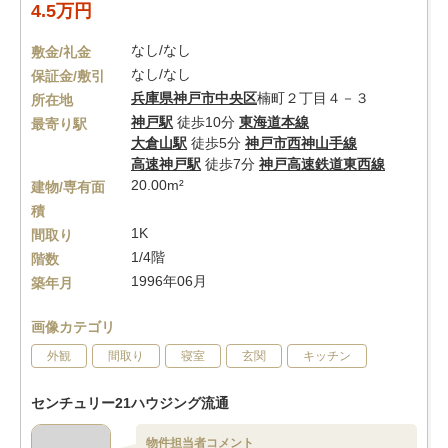
4.5万円
なし/なし
敷金/礼金
なし/なし
保証金/敷引
兵庫県
神戸市中央区
楠町２丁目４－３
所在地
神戸駅
徒歩10分
東海道本線
最寄り駅
大倉山駅
徒歩5分
神戸市西神山手線
高速神戸駅
徒歩7分
神戸高速鉄道東西線
20.00m²
建物/専有面
積
1K
間取り
1/4階
階数
1996年06月
築年月
画像カテゴリ
外観
間取り
寝室
玄関
キッチン
センチュリー21ハウジング流通
物件担当者コメント