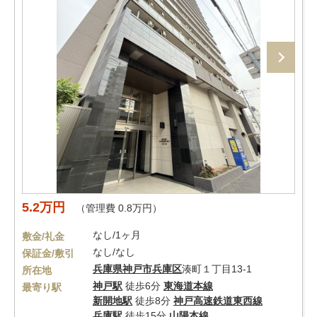
5.2万円
（管理費 0.8万円）
なし/1ヶ月
敷金/礼金
なし/なし
保証金/敷引
兵庫県
神戸市兵庫区
湊町１丁目13-1
所在地
神戸駅
徒歩6分
東海道本線
最寄り駅
新開地駅
徒歩8分
神戸高速鉄道東西線
兵庫駅
徒歩15分
山陽本線