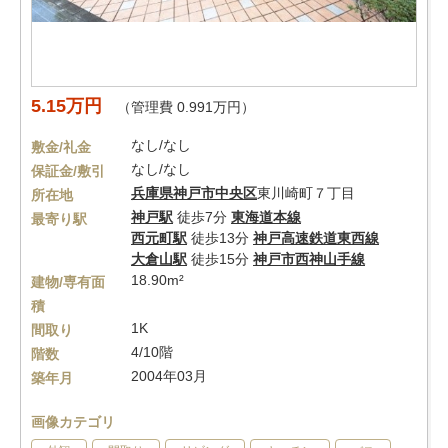
5.15万円
（管理費 0.991万円）
なし/なし
敷金/礼金
なし/なし
保証金/敷引
兵庫県
神戸市中央区
東川崎町７丁目
所在地
神戸駅
徒歩7分
東海道本線
最寄り駅
西元町駅
徒歩13分
神戸高速鉄道東西線
大倉山駅
徒歩15分
神戸市西神山手線
18.90m²
建物/専有面
積
1K
間取り
4/10階
階数
2004年03月
築年月
画像カテゴリ