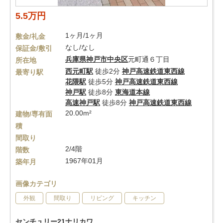
5.5万円
1ヶ月/1ヶ月
敷金/礼金
なし/なし
保証金/敷引
兵庫県
神戸市中央区
元町通６丁目
所在地
西元町駅
徒歩2分
神戸高速鉄道東西線
最寄り駅
花隈駅
徒歩5分
神戸高速鉄道東西線
神戸駅
徒歩8分
東海道本線
高速神戸駅
徒歩8分
神戸高速鉄道東西線
20.00m²
建物/専有面
積
間取り
2/4階
階数
1967年01月
築年月
画像カテゴリ
外観
間取り
リビング
キッチン
センチュリー21ナリカワ