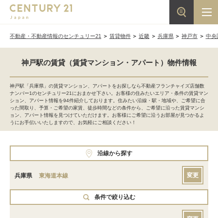
不動産・不動産情報のセンチュリー21
賃貸物件
近畿
兵庫県
神戸市
中央
神戸駅の賃貸（賃貸マンション・アパート）物件情報
神戸駅「兵庫県」の賃貸マンション、アパートをお探しなら不動産フランチャイズ店舗数
ナンバー1のセンチュリー21におまかせ下さい。お客様の住みたいエリア・条件の賃貸マン
ション、アパート情報を94件紹介しております。住みたい沿線・駅・地域や、ご希望に合
った間取り、予算・ご希望の家賃、徒歩時間などの条件から、ご希望に沿った賃貸マンシ
ョン、アパート情報を見つけていただけます。お客様にご希望に沿うお部屋が見つかるよ
うにお手伝いいたしますので、お気軽にご相談ください！
沿線から探す
変更
兵庫県
東海道本線
条件で絞り込む