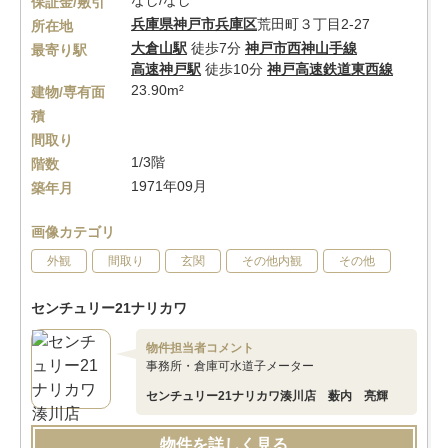
なし/なし
保証金/敷引
兵庫県
神戸市兵庫区
荒田町３丁目2-27
所在地
大倉山駅
徒歩7分
神戸市西神山手線
最寄り駅
高速神戸駅
徒歩10分
神戸高速鉄道東西線
23.90m²
建物/専有面
積
間取り
1/3階
階数
1971年09月
築年月
画像カテゴリ
外観
間取り
玄関
その他内観
その他
センチュリー21ナリカワ
物件担当者コメント
事務所・倉庫可水道子メーター
センチュリー21ナリカワ湊川店 薮内 亮輝
物件を詳しく見る