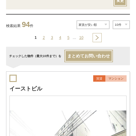
変更
94
検索結果
件
1
2
3
4
5
…
10
まとめてお問い合わせ
チェックした物件（最大10件まで）を
賃貸
マンション
イーストビル