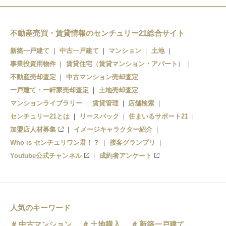
新長田
和田岬
西元町
高速神戸
中央市場前
不動産売買・賃貸情報のセンチュリー21総合サイト
新開地
ハーバーランド
新築一戸建て
中古一戸建て
マンション
土地
事業投資用物件
みなと元町
賃貸住宅（賃貸マンション・アパート）
大開
不動産売却査定
中古マンション売却査定
旧居留地・大丸前
高速長田
一戸建て・一軒家売却査定
土地売却査定
マンションライブラリー
賃貸管理
店舗検索
三宮・花時計前
センチュリー21とは
リースバック
住まいるサポート21
加盟店人材募集
イメージキャラクター紹介
Who is センチュリワン君！？
接客グランプリ
Youtube公式チャンネル
成約者アンケート
人気のキーワード
中古マンション
土地購入
新築一戸建て