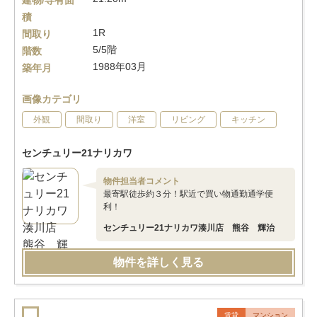
建物/専有面
積
1R
間取り
5/5階
階数
1988年03月
築年月
画像カテゴリ
外観
間取り
洋室
リビング
キッチン
センチュリー21ナリカワ
物件担当者コメント
最寄駅徒歩約３分！駅近で買い物通勤通学便
利！
センチュリー21ナリカワ湊川店 熊谷 輝治
物件を詳しく見る
賃貸
マンション