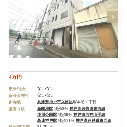
4万円
なし/なし
敷金/礼金
なし/なし
保証金/敷引
兵庫県
神戸市兵庫区
塚本通１丁目
所在地
新開地駅
徒歩3分
神戸高速鉄道東西線
最寄り駅
湊川公園駅
徒歩9分
神戸市西神山手線
高速神戸駅
徒歩11分
神戸高速鉄道東西線
21.20m²