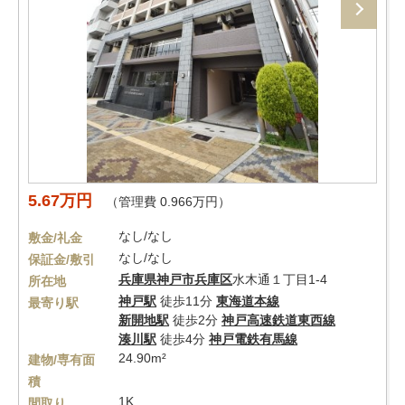
5.67万円
（管理費 0.966万円）
なし/なし
敷金/礼金
なし/なし
保証金/敷引
兵庫県
神戸市兵庫区
水木通１丁目1-4
所在地
神戸駅
徒歩11分
東海道本線
最寄り駅
新開地駅
徒歩2分
神戸高速鉄道東西線
湊川駅
徒歩4分
神戸電鉄有馬線
24.90m²
建物/専有面
積
1K
間取り