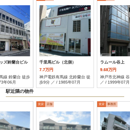
ッズ鈴蘭台ビル
千里馬ビル（北側）
ラムール谷上
7.7万円
9.68万円
馬線 鈴蘭台 徒歩
神戸電鉄有馬線 北鈴蘭台 徒
神戸市北神線 谷
973年06月
歩9分 ／ / 1985年07月
／ / 1999年07月
駅近隣の物件
賃貸
店舗
賃貸
事務所