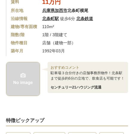
11万円
賃料
所在地
兵庫県加西市
北条町横尾
沿線情報
北条町駅
徒歩6分
北条鉄道
建物/専有面積
110m²
階数/階
1階 / 3階建て
物件種目
店舗（建物一部）
築年月
1992年03月
おすすめコメント
駐車場３台分付きの店舗事務所物件！北条駅
まで徒歩約6分の立地で、飲食店も可能です！
センチュリー21ハウジング流通
特徴ピックアップ