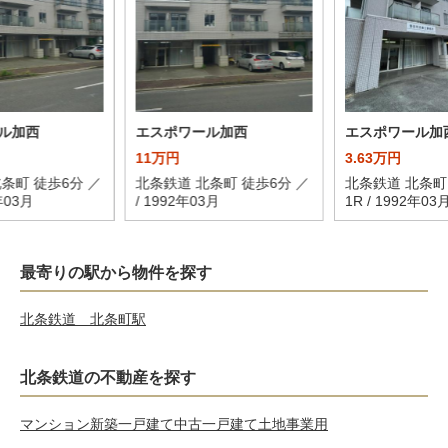
ル加西
エスポワール加西
エスポワール加
11万円
3.63万円
条町 徒歩6分 ／
北条鉄道 北条町 徒歩6分 ／
北条鉄道 北条町
2年03月
/ 1992年03月
1R / 1992年03
最寄りの駅から物件を探す
北条鉄道 北条町駅
北条鉄道の不動産を探す
マンション
新築一戸建て
中古一戸建て
土地
事業用