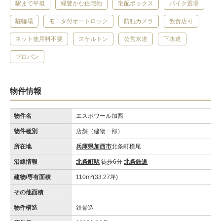
駅まで平坦
緑豊かな住宅地
宅配ボックス
バイク置場
駐輪場
モニタ付オートロック
防犯カメラ
飲食店可
ネット使用料不要
スケルトン
公営水道
下水道
プロパン
物件情報
物件名
エスポワール加西
物件種別
店舗（建物一部）
所在地
兵庫県加西市
北条町横尾
沿線情報
北条町駅
徒歩6分
北条鉄道
建物/専有面積
110m²(33.27坪)
その他面積
物件構造
鉄骨造