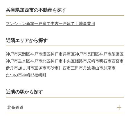
兵庫県加西市の不動産を探す
マンション
新築一戸建て
中古一戸建て
土地
事業用
近隣エリアから探す
神戸市東灘区
神戸市灘区
神戸市兵庫区
神戸市長田区
神戸市須磨区
神戸市垂水区
神戸市北区
神戸市中央区
姫路市
尼崎市
明石市
西宮市
伊丹市
加古川市
宝塚市
高砂市
川西市
三田市
丹波篠山市
加東市
たつの市
神崎郡福崎町
近隣の駅から探す
北条鉄道
網引駅