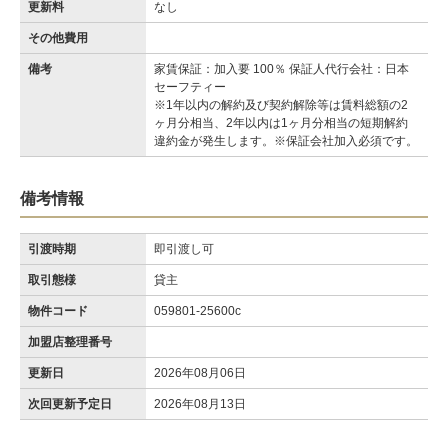
更新料
なし
その他費用
備考
家賃保証：加入要 100％ 保証人代行会社：日本
セーフティー
※1年以内の解約及び契約解除等は賃料総額の2
ヶ月分相当、2年以内は1ヶ月分相当の短期解約
違約金が発生します。※保証会社加入必須です。
備考情報
引渡時期
即引渡し可
取引態様
貸主
物件コード
059801-25600c
加盟店整理番号
更新日
2026年08月06日
次回更新予定日
2026年08月13日