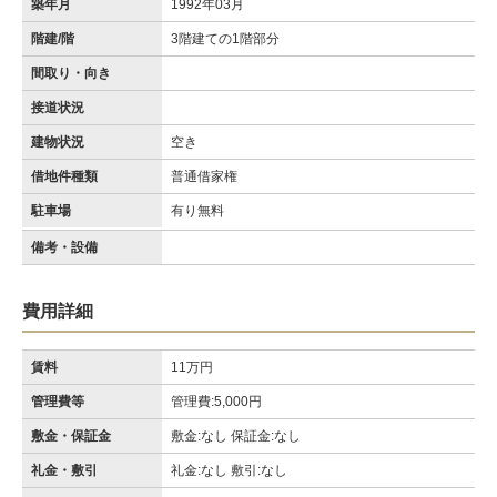
築年月
1992年03月
階建/階
3階建ての1階部分
間取り・向き
接道状況
建物状況
空き
借地件種類
普通借家権
駐車場
有り無料
備考・設備
費用詳細
賃料
11万円
管理費等
管理費:5,000円
敷金・保証金
敷金:なし 保証金:なし
礼金・敷引
礼金:なし 敷引:なし