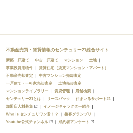
田原駅
法華口駅
播磨下里駅
長駅
不動産売買・賃貸情報のセンチュリー21総合サイト
播磨横田駅
新築一戸建て
中古一戸建て
マンション
土地
北条町駅
事業投資用物件
賃貸住宅（賃貸マンション・アパート）
不動産売却査定
中古マンション売却査定
一戸建て・一軒家売却査定
土地売却査定
マンションライブラリー
賃貸管理
店舗検索
センチュリー21とは
リースバック
住まいるサポート21
加盟店人材募集
イメージキャラクター紹介
Who is センチュリワン君！？
接客グランプリ
Youtube公式チャンネル
成約者アンケート