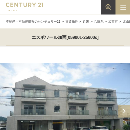
不動産・不動産情報のセンチュリー21
賃貸物件
近畿
兵庫県
加西市
北条
エスポワール加西[059801-25600c]