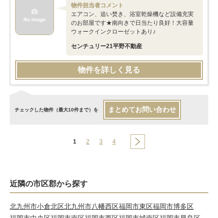
物件担当者コメント
エアコン、追い焚き、浴室乾燥機など設備充実
のお部屋です★南向きで日当たり良好！大容量
ウォークインクローゼットあり♪
センチュリー21平野不動産
物件を詳しく見る
まとめてお問い合わせ
チェックした物件（最大10件まで）を
1
2
3
4
近隣の市区郡から探す
北九州市小倉北区
北九州市八幡西区
福岡市東区
福岡市博多区