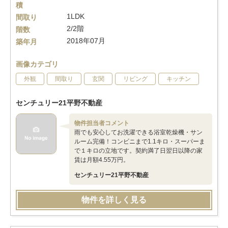
積
1LDK
間取り
2/2階
階数
2018年07月
築年月
画像カテゴリ
外観
間取り
玄関
リビング
キッチン
センチュリー21平野不動産
物件担当者コメント
雨でも安心してお洗濯できる浴室乾燥機・サン
ルーム完備！コンビニまで1.1キロ・スーパーま
で１キロの立地です。契約満了日翌日以降の家
賃は月額4.55万円。
センチュリー21平野不動産
物件を詳しく見る