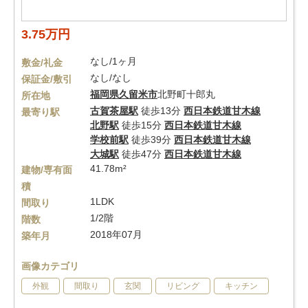
3.75万円
なし/1ヶ月
敷金/礼金
なし/なし
保証金/敷引
福岡県
久留米市
北野町十郎丸
所在地
古賀茶屋駅
徒歩13分
西日本鉄道甘木線
最寄り駅
北野駅
徒歩15分
西日本鉄道甘木線
学校前駅
徒歩39分
西日本鉄道甘木線
大城駅
徒歩47分
西日本鉄道甘木線
41.78m²
建物/専有面
積
1LDK
間取り
1/2階
階数
2018年07月
築年月
画像カテゴリ
外観
間取り
玄関
リビング
キッチン