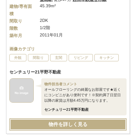
45.39m²
建物/専有面
積
2DK
間取り
1/2階
階数
2011年01月
築年月
画像カテゴリ
外観
間取り
玄関
リビング
キッチン
センチュリー21平野不動産
物件担当者コメント
オールフローリングの綺麗なお部屋です★近く
にコンビニがあり便利です！※契約満了日翌日
以降の家賃は月額4.45万円になります。
センチュリー21平野不動産
物件を詳しく見る