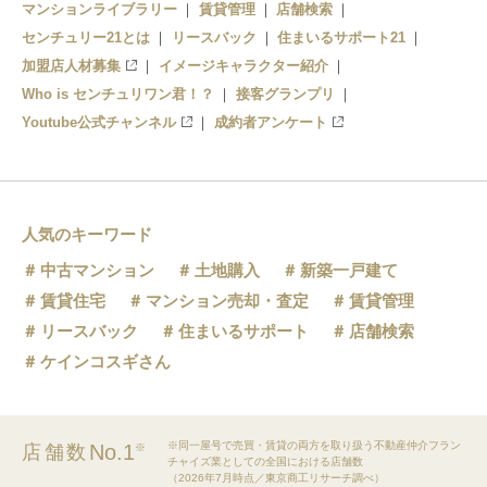
マンションライブラリー
賃貸管理
店舗検索
センチュリー21とは
リースバック
住まいるサポート21
加盟店人材募集
イメージキャラクター紹介
Who is センチュリワン君！？
接客グランプリ
Youtube公式チャンネル
成約者アンケート
人気のキーワード
中古マンション
土地購入
新築一戸建て
賃貸住宅
マンション売却・査定
賃貸管理
リースバック
住まいるサポート
店舗検索
ケインコスギさん
※同一屋号で売買・賃貸の両方を取り扱う不動産仲介フラン
No.1
店舗数
※
チャイズ業としての全国における店舗数
（2026年7月時点／東京商工リサーチ調べ）