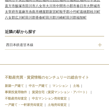
福岡市中央区
福岡市南区
福岡市西区
福岡市城南区
福岡市早良区
直方市
飯塚市
田川市
八女市
大川市
中間市
小郡市
春日市
大野城市
太宰府市
嘉麻市
糸島市
糟屋郡新宮町
鞍手郡小竹町
嘉穂郡桂川町
八女郡広川町
田川郡香春町
田川郡川崎町
田川郡福智町
近隣の駅から探す
西日本鉄道甘木線
大堰
本郷
上浦
馬田
不動産売買・賃貸情報のセンチュリー21総合サイト
甘木
新築一戸建て
中古一戸建て
マンション
土地
事業投資用物件
賃貸住宅（賃貸マンション・アパート）
不動産売却査定
中古マンション売却査定
一戸建て・一軒家売却査定
土地売却査定