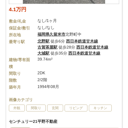
4.1万円
なし/1ヶ月
敷金/礼金
なし/なし
保証金/敷引
福岡県
久留米市
北野町中
所在地
北野駅
徒歩6分
西日本鉄道甘木線
最寄り駅
古賀茶屋駅
徒歩28分
西日本鉄道甘木線
大城駅
徒歩35分
西日本鉄道甘木線
39.74m²
建物/専有面
積
2DK
間取り
2/2階
階数
1994年08月
築年月
画像カテゴリ
外観
間取り
玄関
リビング
キッチン
センチュリー21平野不動産