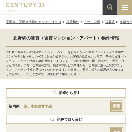
不動産・不動産情報のセンチュリー21
賃貸物件
九州・沖縄
福岡県
久留米
北野駅の賃貸（賃貸マンション・アパート）物件情報
北野駅「福岡県」の賃貸マンション、アパートをお探しなら不動産フランチャイズ店舗数
ナンバー1のセンチュリー21におまかせ下さい。お客様の住みたいエリア・条件の賃貸マン
ション、アパート情報を38件紹介しております。住みたい沿線・駅・地域や、ご希望に合
った間取り、予算・ご希望の家賃、徒歩時間などの条件から、ご希望に沿った賃貸マンシ
ョン、アパート情報を見つけていただけます。お客様にご希望に沿うお部屋が見つかるよ
うにお手伝いいたしますので、お気軽にご相談ください！
沿線から探す
変更
福岡県
西日本鉄道甘木線
条件で絞り込む