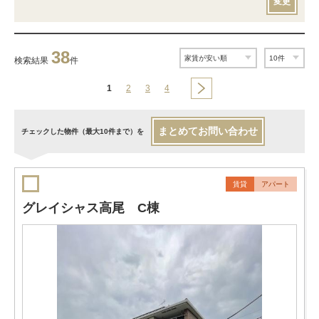
変更
38
検索結果
件
1
2
3
4
まとめてお問い合わせ
チェックした物件（最大10件まで）を
賃貸
アパート
グレイシャス高尾 C棟