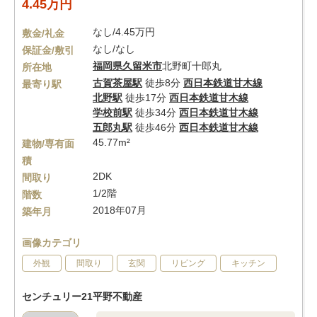
4.45万円
なし/4.45万円
敷金/礼金
なし/なし
保証金/敷引
福岡県
久留米市
北野町十郎丸
所在地
古賀茶屋駅
徒歩8分
西日本鉄道甘木線
最寄り駅
北野駅
徒歩17分
西日本鉄道甘木線
学校前駅
徒歩34分
西日本鉄道甘木線
五郎丸駅
徒歩46分
西日本鉄道甘木線
45.77m²
建物/専有面
積
2DK
間取り
1/2階
階数
2018年07月
築年月
画像カテゴリ
外観
間取り
玄関
リビング
キッチン
センチュリー21平野不動産