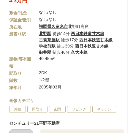
4.3万円
なし/なし
敷金/礼金
なし/なし
保証金/敷引
福岡県
久留米市
北野町高良
所在地
北野駅
徒歩14分
西日本鉄道甘木線
最寄り駅
古賀茶屋駅
徒歩17分
西日本鉄道甘木線
学校前駅
徒歩39分
西日本鉄道甘木線
御井駅
徒歩46分
久大本線
40.45m²
建物/専有面
積
2DK
間取り
1/2階
階数
2005年03月
築年月
画像カテゴリ
外観
間取り
玄関
リビング
キッチン
センチュリー21平野不動産