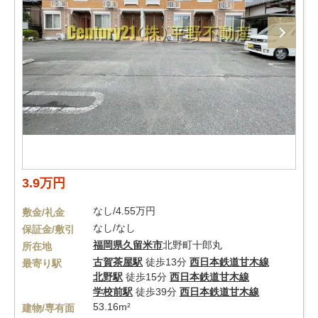
3.9万円
なし/4.55万円
敷金/礼金
なし/なし
保証金/敷引
福岡県
久留米市
北野町十郎丸
所在地
古賀茶屋駅
徒歩13分
西日本鉄道甘木線
最寄り駅
北野駅
徒歩15分
西日本鉄道甘木線
学校前駅
徒歩39分
西日本鉄道甘木線
53.16m²
建物/専有面