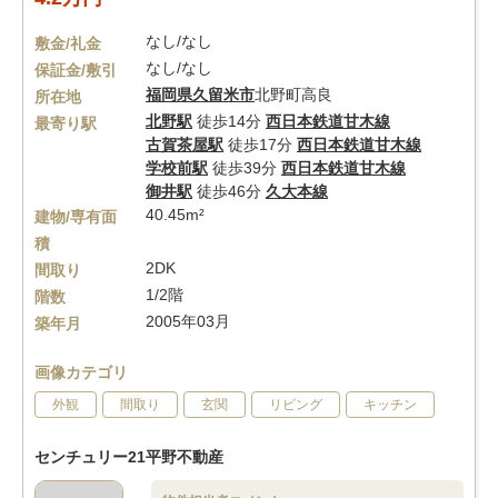
なし/なし
敷金/礼金
なし/なし
保証金/敷引
福岡県
久留米市
北野町高良
所在地
北野駅
徒歩14分
西日本鉄道甘木線
最寄り駅
古賀茶屋駅
徒歩17分
西日本鉄道甘木線
学校前駅
徒歩39分
西日本鉄道甘木線
御井駅
徒歩46分
久大本線
40.45m²
建物/専有面
積
2DK
間取り
1/2階
階数
2005年03月
築年月
画像カテゴリ
外観
間取り
玄関
リビング
キッチン
センチュリー21平野不動産