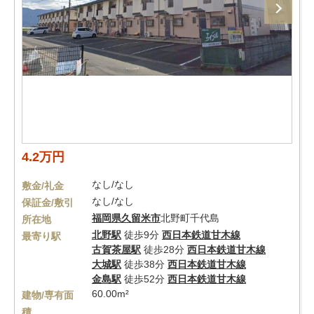
4.2万円
なし/なし
敷金/礼金
なし/なし
保証金/敷引
福岡県
久留米市
北野町千代島
所在地
北野駅
徒歩9分
西日本鉄道甘木線
最寄り駅
古賀茶屋駅
徒歩28分
西日本鉄道甘木線
大城駅
徒歩38分
西日本鉄道甘木線
金島駅
徒歩52分
西日本鉄道甘木線
60.00m²
建物/専有面
積