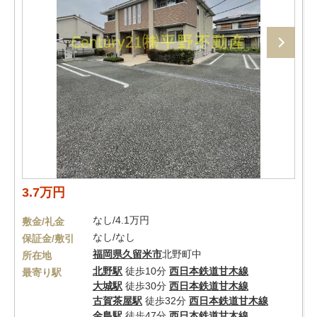
3.7万円
なし/4.1万円
敷金/礼金
なし/なし
保証金/敷引
福岡県
久留米市
北野町中
所在地
北野駅
徒歩10分
西日本鉄道甘木線
最寄り駅
大城駅
徒歩30分
西日本鉄道甘木線
古賀茶屋駅
徒歩32分
西日本鉄道甘木線
金島駅
徒歩47分
西日本鉄道甘木線