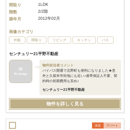
1LDK
間取り
2/2階
階数
2012年02月
築年月
画像カテゴリ
外観
間取り
リビング
キッチン
バス
センチュリー21平野不動産
物件担当者コメント
バイパス開通で北野町も便利になりました★意
外と久留米市街地にも近い♪連帯保証人不要、契
約時の初期費用も安め♪
センチュリー21平野不動産
物件を詳しく見る
賃貸
アパート