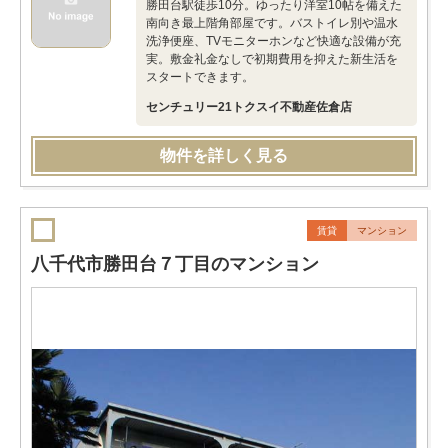
勝田台駅徒歩10分。ゆったり洋室10帖を備えた
南向き最上階角部屋です。バストイレ別や温水
洗浄便座、TVモニターホンなど快適な設備が充
実。敷金礼金なしで初期費用を抑えた新生活を
スタートできます。
センチュリー21トクスイ不動産佐倉店
物件を詳しく見る
賃貸
マンション
八千代市勝田台７丁目のマンション