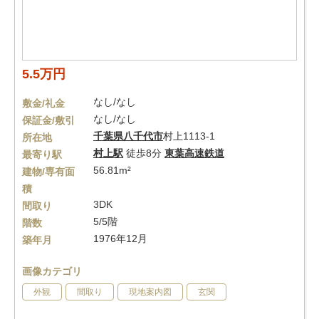
5.5万円
なし/なし
敷金/礼金
なし/なし
保証金/敷引
千葉県
八千代市
村上1113-1
所在地
村上駅
徒歩8分
東葉高速鉄道
最寄り駅
56.81m²
建物/専有面
積
3DK
間取り
5/5階
階数
1976年12月
築年月
画像カテゴリ
外観
間取り
現地案内図
玄関