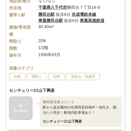
なし/なし
保証金/敷引
千葉県
八千代市
勝田台７丁目14-8
所在地
勝田台駅
徒歩6分
京成電鉄本線
最寄り駅
東葉勝田台駅
徒歩6分
東葉高速鉄道
40.40m²
建物/専有面
積
2DK
間取り
1/2階
階数
1990年03月
築年月
画像カテゴリ
外観
間取り
玄関
洗面台・洗面所
センチュリー21山下興産
物件担当者コメント
駅から徒歩圏内の住環境良好物件！南向き、陽
当たり良好！敷地内駐車場あり！
センチュリー21山下興産