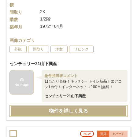
積
2K
間取り
1/2階
階数
1972年04月
築年月
画像カテゴリ
外観
間取り
洋室
リビング
センチュリー21山下興産
物件担当者コメント
日当たり良好！キッチン・トイレ新品！エアコ
ン1台付！インターネット（100Ｍ)無料！
センチュリー21山下興産
物件を詳しく見る
NEW
賃貸
アパート