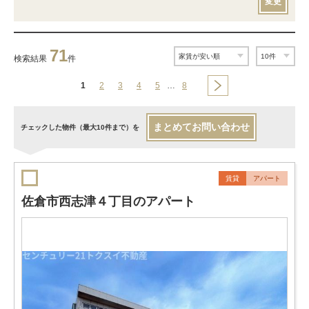
変更
71
検索結果
件
1
2
3
4
5
…
8
まとめてお問い合わせ
チェックした物件（最大10件まで）を
賃貸
アパート
佐倉市西志津４丁目のアパート