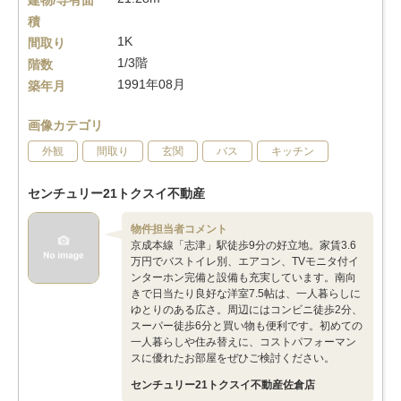
建物/専有面
積
1K
間取り
1/3階
階数
1991年08月
築年月
画像カテゴリ
外観
間取り
玄関
バス
キッチン
センチュリー21トクスイ不動産
物件担当者コメント
京成本線「志津」駅徒歩9分の好立地。家賃3.6
万円でバストイレ別、エアコン、TVモニタ付イ
ンターホン完備と設備も充実しています。南向
きで日当たり良好な洋室7.5帖は、一人暮らしに
ゆとりのある広さ。周辺にはコンビニ徒歩2分、
スーパー徒歩6分と買い物も便利です。初めての
一人暮らしや住み替えに、コストパフォーマン
スに優れたお部屋をぜひご検討ください。
センチュリー21トクスイ不動産佐倉店