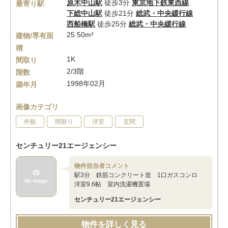
原木中山駅
徒歩3分
東京地下鉄東西線
最寄り駅
下総中山駅
徒歩21分
総武・中央緩行線
西船橋駅
徒歩25分
総武・中央緩行線
25.50m²
建物/専有面
積
1K
間取り
2/3階
階数
1998年02月
築年月
画像カテゴリ
外観
間取り
洋室
玄関
センチュリー21エージェンシー
物件担当者コメント
駅3分 鉄筋コンクリート造 1口ガスコンロ
洋室9.6帖 室内洗濯機置場
センチュリー21エージェンシー
物件を詳しく見る