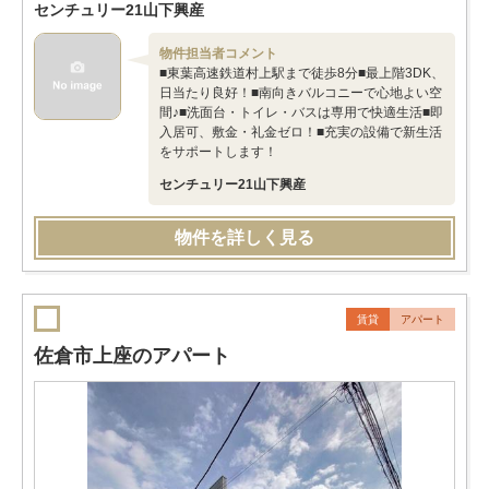
センチュリー21山下興産
物件担当者コメント
■東葉高速鉄道村上駅まで徒歩8分■最上階3DK、
日当たり良好！■南向きバルコニーで心地よい空
間♪■洗面台・トイレ・バスは専用で快適生活■即
入居可、敷金・礼金ゼロ！■充実の設備で新生活
をサポートします！
センチュリー21山下興産
物件を詳しく見る
賃貸
アパート
佐倉市上座のアパート