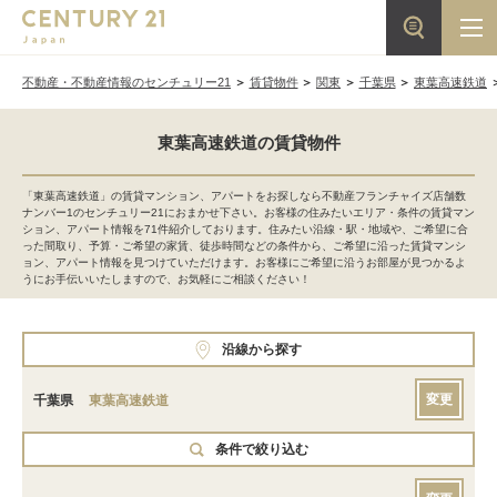
不動産・不動産情報のセンチュリー21
賃貸物件
関東
千葉県
東葉高速鉄道
東葉高速鉄道の賃貸物件
「東葉高速鉄道」の賃貸マンション、アパートをお探しなら不動産フランチャイズ店舗数
ナンバー1のセンチュリー21におまかせ下さい。お客様の住みたいエリア・条件の賃貸マン
ション、アパート情報を71件紹介しております。住みたい沿線・駅・地域や、ご希望に合
った間取り、予算・ご希望の家賃、徒歩時間などの条件から、ご希望に沿った賃貸マンシ
ョン、アパート情報を見つけていただけます。お客様にご希望に沿うお部屋が見つかるよ
うにお手伝いいたしますので、お気軽にご相談ください！
沿線から探す
変更
千葉県
東葉高速鉄道
条件で絞り込む