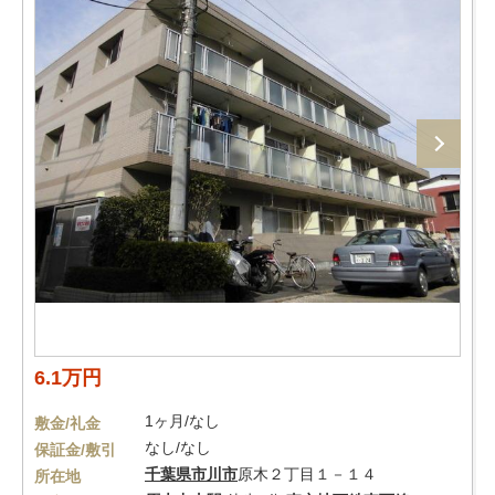
6.1万円
1ヶ月/なし
敷金/礼金
なし/なし
保証金/敷引
千葉県
市川市
原木２丁目１－１４
所在地