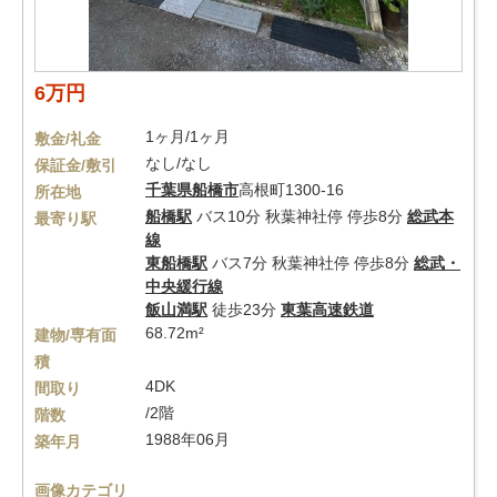
6万円
1ヶ月/1ヶ月
敷金/礼金
なし/なし
保証金/敷引
千葉県
船橋市
高根町1300-16
所在地
船橋駅
バス10分 秋葉神社停 停歩8分
総武本
最寄り駅
線
東船橋駅
バス7分 秋葉神社停 停歩8分
総武・
中央緩行線
飯山満駅
徒歩23分
東葉高速鉄道
68.72m²
建物/専有面
積
4DK
間取り
/2階
階数
1988年06月
築年月
画像カテゴリ