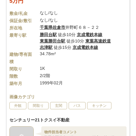
5万円
なし/なし
敷金/礼金
なし/なし
保証金/敷引
千葉県
佐倉市
井野町６８－２２
所在地
勝田台駅
徒歩10分
京成電鉄本線
最寄り駅
東葉勝田台駅
徒歩10分
東葉高速鉄道
志津駅
徒歩15分
京成電鉄本線
34.78m²
建物/専有面
積
1K
間取り
2/2階
階数
1999年02月
築年月
画像カテゴリ
外観
間取り
玄関
バス
キッチン
センチュリー21トクスイ不動産
物件担当者コメント