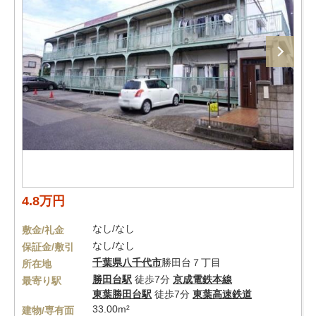
4.8万円
なし/なし
敷金/礼金
なし/なし
保証金/敷引
千葉県
八千代市
勝田台７丁目
所在地
勝田台駅
徒歩7分
京成電鉄本線
最寄り駅
東葉勝田台駅
徒歩7分
東葉高速鉄道
33.00m²
建物/専有面