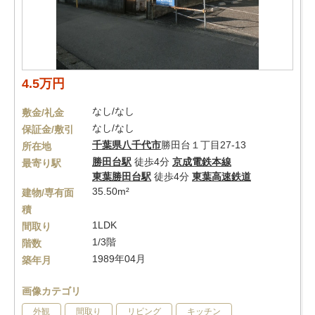
4.5万円
なし/なし
敷金/礼金
なし/なし
保証金/敷引
千葉県
八千代市
勝田台１丁目27-13
所在地
勝田台駅
徒歩4分
京成電鉄本線
最寄り駅
東葉勝田台駅
徒歩4分
東葉高速鉄道
35.50m²
建物/専有面
積
1LDK
間取り
1/3階
階数
1989年04月
築年月
画像カテゴリ
外観
間取り
リビング
キッチン