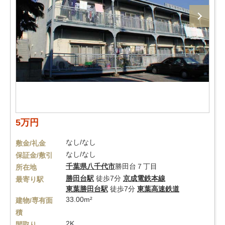
5万円
なし/なし
敷金/礼金
なし/なし
保証金/敷引
千葉県
八千代市
勝田台７丁目
所在地
勝田台駅
徒歩7分
京成電鉄本線
最寄り駅
東葉勝田台駅
徒歩7分
東葉高速鉄道
33.00m²
建物/専有面
積
2K
間取り