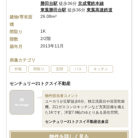
勝田台駅
徒歩36分
京成電鉄本線
東葉勝田台駅
徒歩36分
東葉高速鉄道
26.08m²
建物/専有面
積
1K
間取り
2/2階
階数
2013年11月
築年月
画像カテゴリ
外観
間取り
玄関
バス
キッチン
センチュリー21トクスイ不動産
物件担当者コメント
ユーカリが丘駅徒歩6分。独立洗面台や浴室乾燥
機、2口ガスコンロキッチンなど充実設備を備え
た1Kです。洋室7.8帖のゆとりある居住空間。
センチュリー21トクスイ不動産佐倉店
物件を詳しく見る