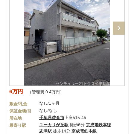
6万円
（管理費 0.4万円）
なし/1ヶ月
敷金/礼金
なし/なし
保証金/敷引
千葉県
佐倉市
上座515-45
所在地
ユーカリが丘駅
徒歩6分
京成電鉄本線
最寄り駅
志津駅
徒歩14分
京成電鉄本線