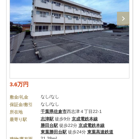
3.6万円
なし/なし
敷金/礼金
なし/なし
保証金/敷引
千葉県
佐倉市
西志津４丁目22-1
所在地
志津駅
徒歩9分
京成電鉄本線
最寄り駅
勝田台駅
徒歩22分
京成電鉄本線
東葉勝田台駅
徒歩24分
東葉高速鉄道
21.28m²