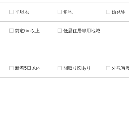
平坦地
角地
始発駅
前道6m以上
低層住居専用地域
新着5日以内
間取り図あり
外観写