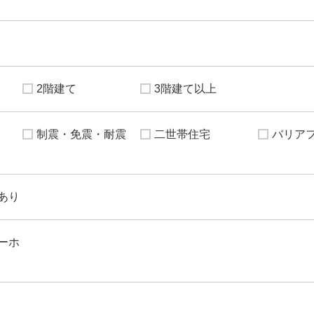
2階建て
3階建て以上
制震・免震・耐震
二世帯住宅
バリア
あり
ーホ