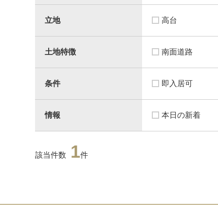
立地
高台
土地特徴
南面道路
条件
即入居可
情報
本日の新着
1
該当件数
件