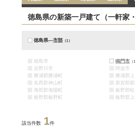
徳島県の新築一戸建て（一軒家
徳島県―
市部
（1）
徳島市
鳴門市
（
吉野川市
阿波市
勝浦郡勝浦町
勝浦郡上
名西郡神山町
那賀郡那
海部郡海陽町
板野郡松
板野郡板野町
板野郡上
1
該当件数
件