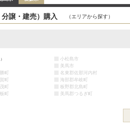
・分譲・建売）購入
（エリアから探す）
小松島市
1）
美馬市
勝町
名東郡佐那河内村
賀町
海部郡牟岐町
茂町
板野郡北島町
板町
美馬郡つるぎ町