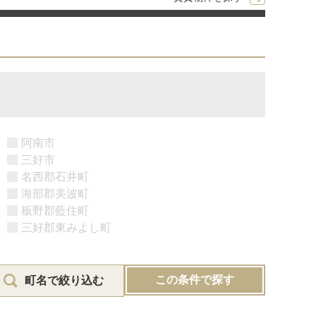
阿南市
三好市
名西郡石井町
海部郡美波町
板野郡藍住町
三好郡東みよし町
この条件で探す
町名で絞り込む