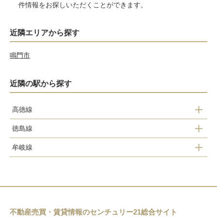
件情報をお探しいただくことができます。
近隣エリアから探す
鳴門市
近隣の駅から探す
高徳線
徳島線
吉成駅
牟岐線
府中駅
佐古駅
徳島駅
鮎喰駅
徳島駅
阿波富田駅
蔵本駅
二軒屋駅
佐古駅
不動産売買・賃貸情報のセンチュリー21総合サイト