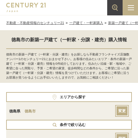
不動産・不動産情報のセンチュリー21
一戸建て・一軒家購入
新築一戸建て（一
徳島市の新築一戸建て（一軒家・分譲・建売）購入情報
徳島市の新築一戸建て（一軒家・分譲・建売）をお探しなら不動産フランチャイズ店舗数
ナンバー1のセンチュリー21におまかせ下さい。お客様の住みたいエリア・条件の新築一戸
建て（一軒家・分譲・建売）情報を0件紹介しております。住みたい沿線・駅・地域や、ご
希望に合った間取り、予算・ご希望の家賃、徒歩時間などの条件から、ご希望に沿った新
築一戸建て（一軒家・分譲・建売）情報を見つけていただけます。お客様にご希望に沿う
お部屋が見つかるようにお手伝いいたしますので、お気軽にご相談ください！
エリアから探す
変更
徳島県
徳島市
条件で絞り込む