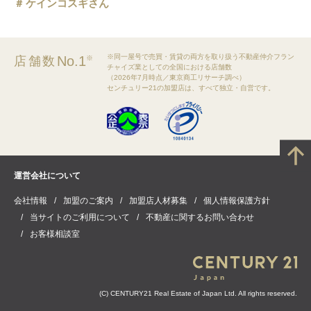
ケインコスギさん
※同一屋号で売買・賃貸の両方を取り扱う不動産仲介フラン
No.1
店舗数
※
チャイズ業としての全国における店舗数
（2026年7月時点／東京商工リサーチ調べ）
センチュリー21の加盟店は、すべて独立・自営です。
運営会社について
会社情報
加盟のご案内
加盟店人材募集
個人情報保護方針
当サイトのご利用について
不動産に関するお問い合わせ
お客様相談室
(C) CENTURY21 Real Estate of Japan Ltd. All rights reserved.