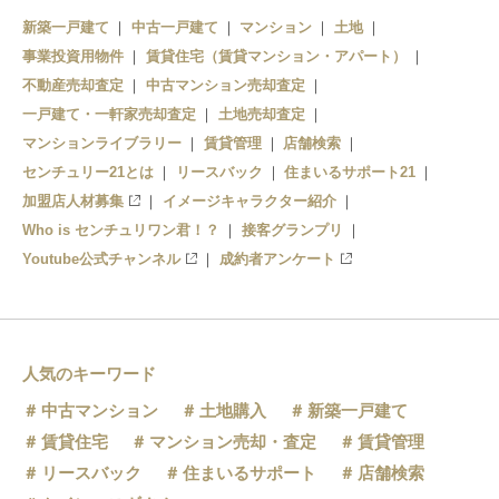
新築一戸建て
中古一戸建て
マンション
土地
文化の森駅
徳島駅
事業投資用物件
賃貸住宅（賃貸マンション・アパート）
地蔵橋駅
不動産売却査定
中古マンション売却査定
一戸建て・一軒家売却査定
土地売却査定
マンションライブラリー
賃貸管理
店舗検索
センチュリー21とは
リースバック
住まいるサポート21
加盟店人材募集
イメージキャラクター紹介
Who is センチュリワン君！？
接客グランプリ
Youtube公式チャンネル
成約者アンケート
人気のキーワード
中古マンション
土地購入
新築一戸建て
賃貸住宅
マンション売却・査定
賃貸管理
リースバック
住まいるサポート
店舗検索