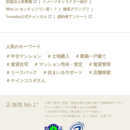
加盟店人材募集
イメージキャラクター紹介
Who is センチュリワン君！？
接客グランプリ
Youtube公式チャンネル
成約者アンケート
人気のキーワード
中古マンション
土地購入
新築一戸建て
賃貸住宅
マンション売却・査定
賃貸管理
リースバック
住まいるサポート
店舗検索
ケインコスギさん
※同一屋号で売買・賃貸の両方を取り扱う不動産仲介フラン
No.1
店舗数
※
チャイズ業としての全国における店舗数
（2026年7月時点／東京商工リサーチ調べ）
センチュリー21の加盟店は、すべて独立・自営です。