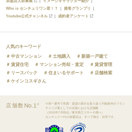
加盟店人材募集
イメージキャラクター紹介
Who is センチュリワン君！？
接客グランプリ
Youtube公式チャンネル
成約者アンケート
人気のキーワード
中古マンション
土地購入
新築一戸建て
賃貸住宅
マンション売却・査定
賃貸管理
リースバック
住まいるサポート
店舗検索
ケインコスギさん
※同一屋号で売買・賃貸の両方を取り扱う不動産仲介フラン
No.1
店舗数
※
チャイズ業としての全国における店舗数
（2026年7月時点／東京商工リサーチ調べ）
センチュリー21の加盟店は、すべて独立・自営です。