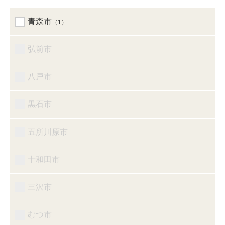
青森市
（1）
弘前市
八戸市
黒石市
五所川原市
十和田市
三沢市
むつ市