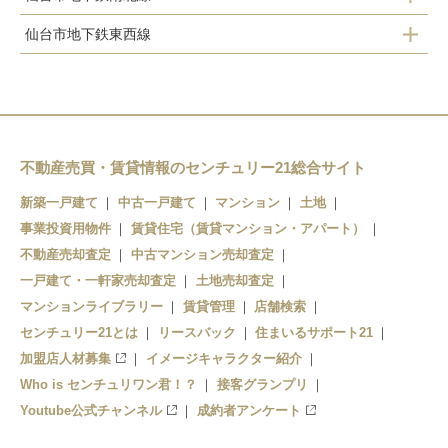
東照宮
仙台市地下鉄東西線
旭ヶ丘
仙台
北仙台
青葉山
台原
北山
川内
北仙台
東北福祉大前
国際センター
北四番丁
不動産売買・賃貸情報のセンチュリー21総合サイト
国見
新築一戸建て
中古一戸建て
マンション
土地
大町西公園
勾当台公園
葛岡
事業投資用物件
賃貸住宅（賃貸マンション・アパート）
青葉通一番町
広瀬通
不動産売却査定
中古マンション売却査定
陸前落合
一戸建て・一軒家売却査定
土地売却査定
仙台
仙台
愛子
マンションライブラリー
賃貸管理
店舗検索
センチュリー21とは
リースバック
住まいるサポート21
五橋
陸前白沢
加盟店人材募集
イメージキャラクター紹介
Who is センチュリワン君！？
接客グランプリ
熊ケ根
Youtube公式チャンネル
成約者アンケート
作並