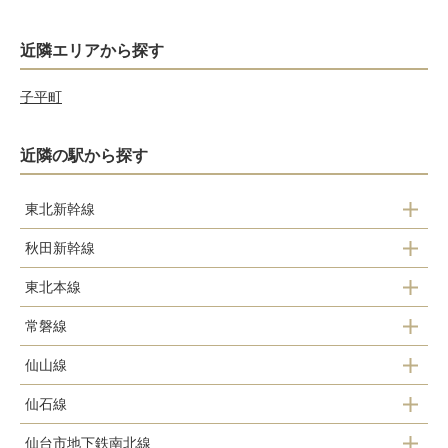
近隣エリアから探す
子平町
近隣の駅から探す
東北新幹線
秋田新幹線
仙台
東北本線
仙台
常磐線
仙台
仙山線
仙台
仙石線
仙台
仙台市地下鉄南北線
あおば通