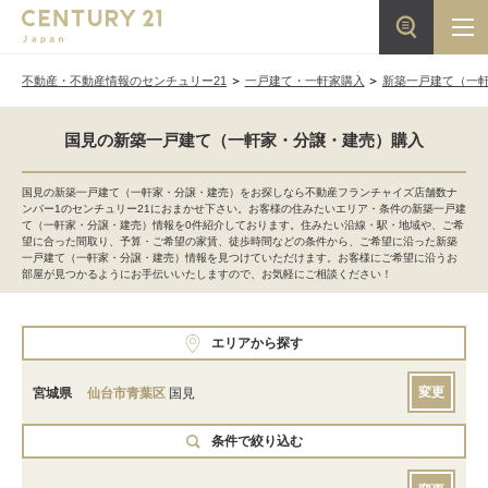
不動産・不動産情報のセンチュリー21
一戸建て・一軒家購入
新築一戸建て（一
国見の新築一戸建て（一軒家・分譲・建売）購入
国見の新築一戸建て（一軒家・分譲・建売）をお探しなら不動産フランチャイズ店舗数ナ
ンバー1のセンチュリー21におまかせ下さい。お客様の住みたいエリア・条件の新築一戸建
て（一軒家・分譲・建売）情報を0件紹介しております。住みたい沿線・駅・地域や、ご希
望に合った間取り、予算・ご希望の家賃、徒歩時間などの条件から、ご希望に沿った新築
一戸建て（一軒家・分譲・建売）情報を見つけていただけます。お客様にご希望に沿うお
部屋が見つかるようにお手伝いいたしますので、お気軽にご相談ください！
エリアから探す
変更
宮城県
仙台市青葉区
国見
条件で絞り込む