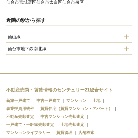
仙台市宮城野区
仙台市太白区
仙台市泉区
近隣の駅から探す
仙山線
仙台市地下鉄南北線
仙台
黒松
東照宮
北仙台
旭ヶ丘
北山
台原
不動産売買・賃貸情報のセンチュリー21総合サイト
東北福祉大前
北仙台
新築一戸建て
中古一戸建て
マンション
土地
事業投資用物件
北四番丁
賃貸住宅（賃貸マンション・アパート）
国見
不動産売却査定
中古マンション売却査定
勾当台公園
一戸建て・一軒家売却査定
土地売却査定
マンションライブラリー
賃貸管理
店舗検索
広瀬通