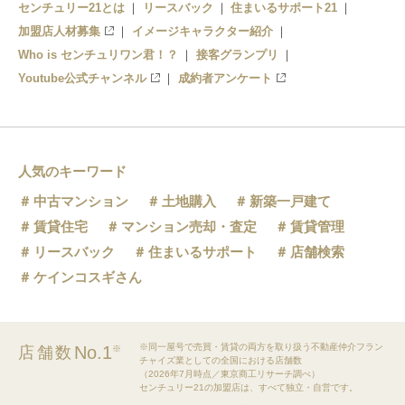
センチュリー21とは
リースバック
住まいるサポート21
加盟店人材募集
イメージキャラクター紹介
Who is センチュリワン君！？
接客グランプリ
Youtube公式チャンネル
成約者アンケート
人気のキーワード
中古マンション
土地購入
新築一戸建て
賃貸住宅
マンション売却・査定
賃貸管理
リースバック
住まいるサポート
店舗検索
ケインコスギさん
※同一屋号で売買・賃貸の両方を取り扱う不動産仲介フラン
No.1
店舗数
※
チャイズ業としての全国における店舗数
（2026年7月時点／東京商工リサーチ調べ）
センチュリー21の加盟店は、すべて独立・自営です。