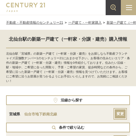
不動産・不動産情報のセンチュリー21
一戸建て・一軒家購入
新築一戸建て（一
北仙台駅の新築一戸建て（一軒家・分譲・建売）購入情報
北仙台駅「宮城県」の新築一戸建て（一軒家・分譲・建売）をお探しなら不動産フランチ
ャイズ店舗数ナンバー1のセンチュリー21におまかせ下さい。お客様の住みたいエリア・条
件の新築一戸建て（一軒家・分譲・建売）情報を0件紹介しております。住みたい沿線・
駅・地域や、ご希望に合った間取り、予算・ご希望の家賃、徒歩時間などの条件から、ご
希望に沿った新築一戸建て（一軒家・分譲・建売）情報を見つけていただけます。お客様
にご希望に沿うお部屋が見つかるようにお手伝いいたしますので、お気軽にご相談くださ
い！
沿線から探す
変更
宮城県
仙台市地下鉄南北線
条件で絞り込む