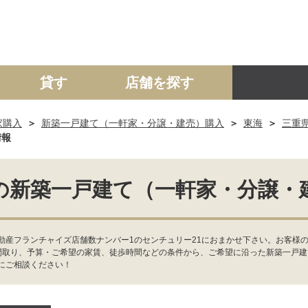
貸す
店舗を探す
家購入
新築一戸建て（一軒家・分譲・建売）購入
東海
三重
建て
マンション
土地
事業投資用
情報
の新築一戸建て（一軒家・分譲・
動産フランチャイズ店舗数ナンバー1のセンチュリー21におまかせ下さい。お客様
間取り、予算・ご希望の家賃、徒歩時間などの条件から、ご希望に沿った新築一戸
にご相談ください！