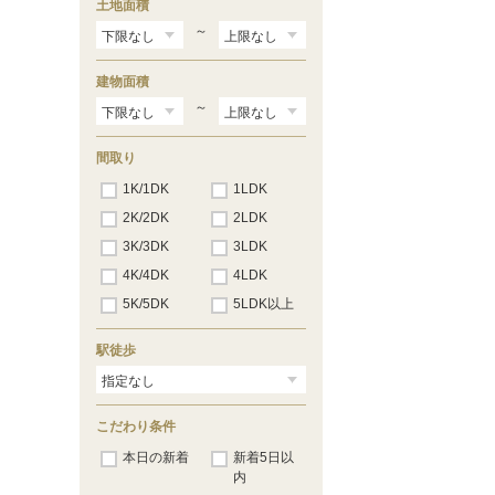
土地面積
～
建物面積
～
間取り
1K/1DK
1LDK
2K/2DK
2LDK
3K/3DK
3LDK
4K/4DK
4LDK
5K/5DK
5LDK以上
駅徒歩
こだわり条件
本日の新着
新着5日以
内