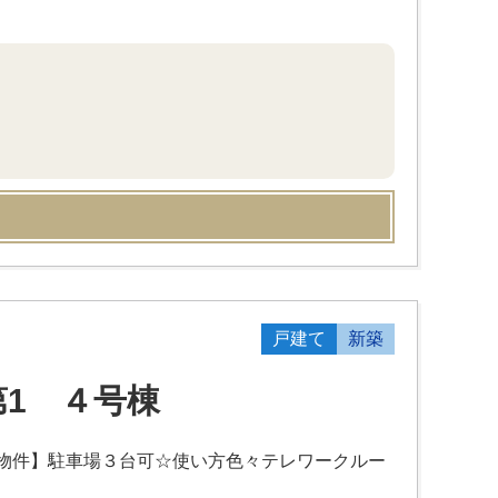
戸建て
新築
1 ４号棟
物件】駐車場３台可☆使い方色々テレワークルー