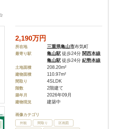
☆
2,190万円
三重県
亀山市
布気町
所在地
亀山駅
徒歩24分
関西本線
最寄り駅
亀山駅
徒歩24分
紀勢本線
208.20m²
土地面積
110.97m²
建物面積
4SLDK
間取り
2階建て
階数
2026年09月
築年月
建築中
建物現況
画像カテゴリ
外観
間取り
区画図