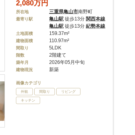
2,080万円
三重県
亀山市
南野町
所在地
亀山駅
徒歩13分
関西本線
最寄り駅
亀山駅
徒歩13分
紀勢本線
159.37m²
土地面積
110.97m²
建物面積
5LDK
間取り
2階建て
階数
2026年05月中旬
築年月
新築
建物現況
画像カテゴリ
外観
間取り
リビング
キッチン