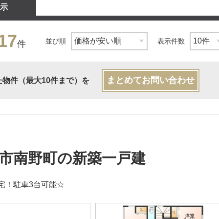
示
17
並び順
表示件数
件
まとめてお問い合わせ
た物件（最大10件まで）を
市南野町の新築一戸建
宅！駐車3台可能☆