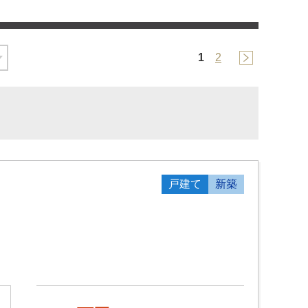
1
2
戸建て
新築