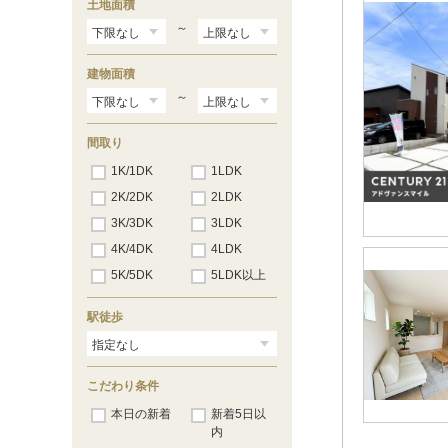
土地面積
～
建物面積
～
間取り
1K/1DK
1LDK
2K/2DK
2LDK
3K/3DK
3LDK
4K/4DK
4LDK
5K/5DK
5LDK以上
駅徒歩
こだわり条件
本日の新着
新着5日以
内