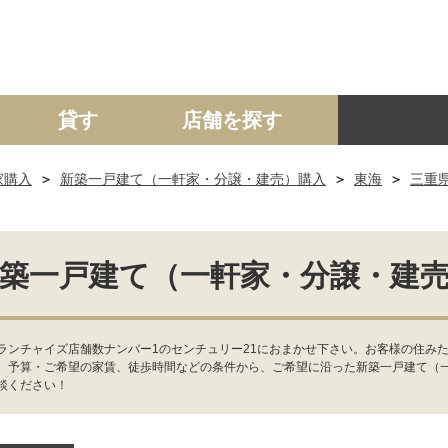
貸す
店舗を探す
家購入
新築一戸建て（一軒家・分譲・建売）購入
東海
三重
建て
マンション
土地
事業投資用
築一戸建て（一軒家・分譲・建
ランチャイズ店舗数ナンバー1のセンチュリー21におまかせ下さい。お客様の住みた
、予算・ご希望の家賃、徒歩時間などの条件から、ご希望に沿った新築一戸建て（
談ください！