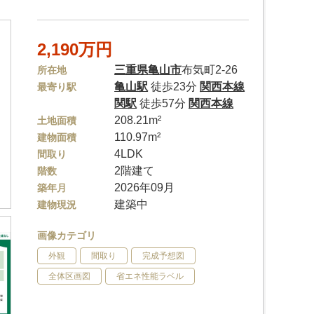
2,190万円
三重県
亀山市
布気町2-26
所在地
亀山駅
徒歩23分
関西本線
最寄り駅
関駅
徒歩57分
関西本線
208.21m²
土地面積
110.97m²
建物面積
4LDK
間取り
2階建て
階数
2026年09月
築年月
建築中
建物現況
画像カテゴリ
外観
間取り
完成予想図
全体区画図
省エネ性能ラベル