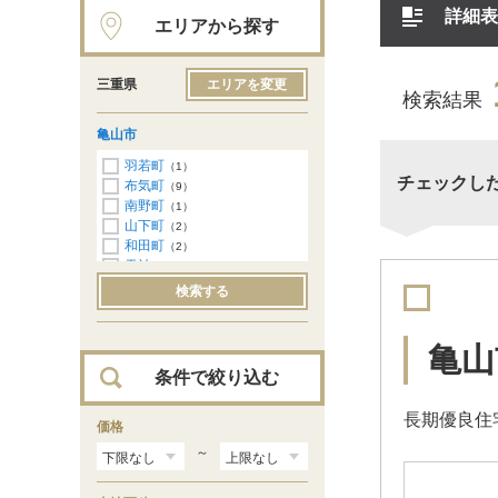
詳細表
エリアから探す
三重県
エリアを変更
検索結果
亀山市
羽若町
（1）
チェックし
布気町
（9）
南野町
（1）
山下町
（2）
和田町
（2）
天神
（2）
検索する
亀山
条件で絞り込む
長期優良住
価格
～