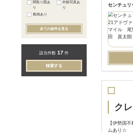
間取り図あ
外観写真あ
センチュリ
り
り
動画あり
全ての条件を見る
17
該当件数
件
検索する
クレ
【伊勢国不
ムあり☆