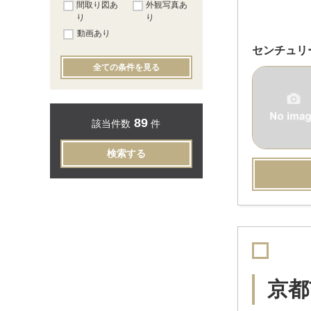
間取り図あ
外観写真あ
り
り
動画あり
センチュリ
全ての条件を見る
89
該当件数
件
検索する
京都