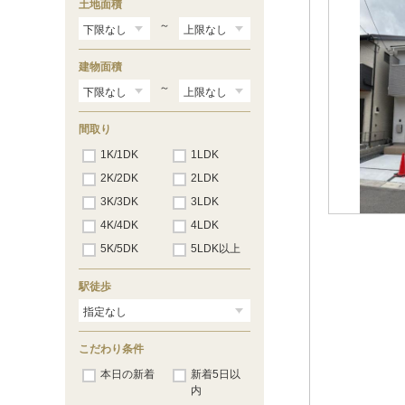
土地面積
上桂西居町
（2）
上桂前川町
（2）
～
上桂前田町
（2）
上桂宮ノ後町
（1）
建物面積
川島権田町
（2）
川島三重町
～
（7）
御陵荒木町
（1）
御陵溝浦町
（2）
間取り
下津林楠町
（1）
下津林前泓町
1K/1DK
（2）
1LDK
松尾大利町
（2）
2K/2DK
2LDK
松室中溝町
（2）
3K/3DK
山田車塚町
3LDK
（3）
山田猫塚町
（2）
4K/4DK
4LDK
大枝北沓掛町３丁目
（4）
5K/5DK
5LDK以上
牛ケ瀬新田泓町
（1）
牛ケ瀬堂田町
（1）
駅徒歩
こだわり条件
本日の新着
新着5日以
内