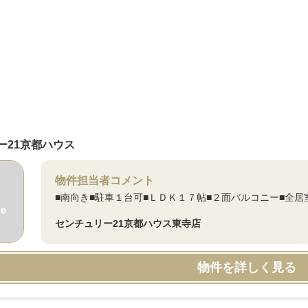
ー21京都ハウス
物件担当者コメント
■南向き■駐車１台可■ＬＤＫ１７帖■２面バルコニー■全
センチュリー21京都ハウス東寺店
物件を詳しく見る