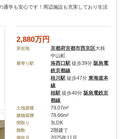
の通学も安心です！周辺施設も充実しており生活
2,880万円
京都府
京都市西京区
大枝
所在地
中山町
洛西口駅
徒歩39分
阪急電
最寄り駅
鉄京都線
桂川駅
徒歩47分
東海道本
線
桂駅
徒歩40分
阪急電鉄京
都線
79.07m²
土地面積
78.66m²
建物面積
3LDK
間取り
2階建て
階数
2025年11月
築年月