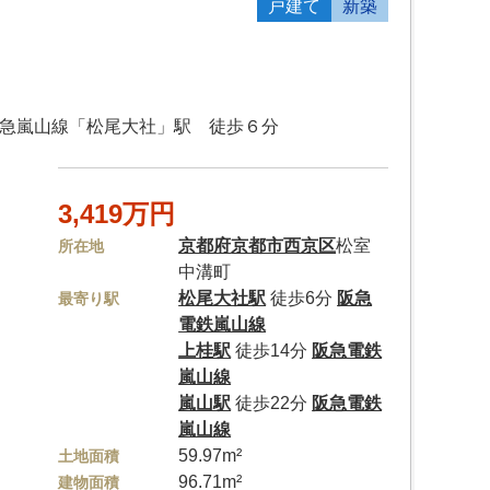
戸建て
新築
阪急嵐山線「松尾大社」駅 徒歩６分
3,419万円
京都府
京都市西京区
松室
所在地
中溝町
松尾大社駅
徒歩6分
阪急
最寄り駅
電鉄嵐山線
上桂駅
徒歩14分
阪急電鉄
嵐山線
嵐山駅
徒歩22分
阪急電鉄
嵐山線
59.97m²
土地面積
96.71m²
建物面積