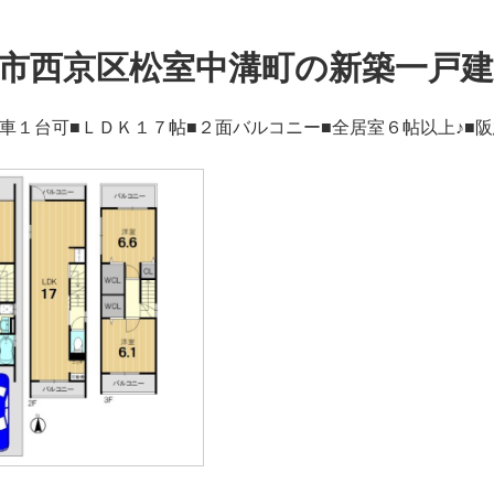
市西京区松室中溝町の新築一戸建
駐車１台可■ＬＤＫ１７帖■２面バルコニー■全居室６帖以上♪■