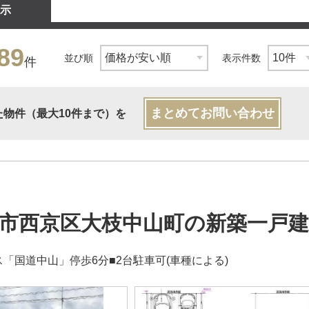
示
89
並び順
表示件数
件
まとめてお問い合わせ
た物件（最大10件まで）を
市西京区大枝中山町の新築一戸建
ス「国道中山」停歩6分■2台駐車可(車種による)