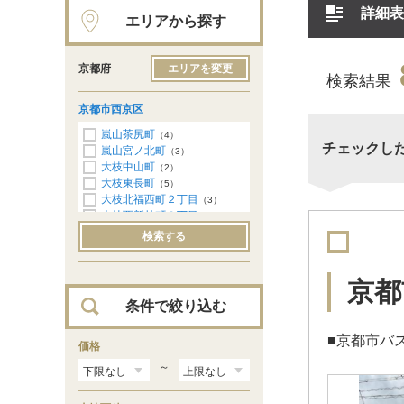
詳細表
エリアから探す
京都府
エリアを変更
検索結果
京都市西京区
嵐山茶尻町
（4）
チェックし
嵐山宮ノ北町
（3）
大枝中山町
（2）
大枝東長町
（5）
大枝北福西町２丁目
（3）
大枝西新林町３丁目
（3）
大枝西新林町６丁目
（3）
検索する
大原野上里男鹿町
（8）
大原野上里紅葉町
（2）
大原野東野町
（2）
京都
大原野西竹の里町１丁目
（4）
条件で絞り込む
樫原下ノ町
（4）
桂池尻町
（1）
■京都市バ
桂市ノ前町
価格
（1）
桂木ノ下町
（1）
～
桂野里町
（1）
桂坤町
（5）