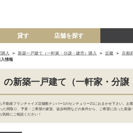
貸す
店舗を探す
家購入
新築一戸建て（一軒家・分譲・建売）購入
近畿
京都
建て
マンション
土地
事業投資用
購入情報
）の新築一戸建て（一軒家・分譲
ら不動産フランチャイズ店舗数ナンバー1のセンチュリー21におまかせ下さい。お
合った間取り、予算・ご希望の家賃、徒歩時間などの条件から、ご希望に沿った新築
お気軽にご相談ください！