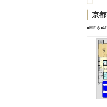
京都
■南向き■