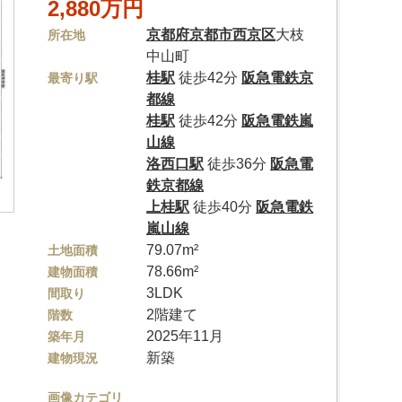
2,880万円
京都府
京都市西京区
大枝
所在地
中山町
桂駅
徒歩42分
阪急電鉄京
最寄り駅
都線
桂駅
徒歩42分
阪急電鉄嵐
山線
洛西口駅
徒歩36分
阪急電
鉄京都線
上桂駅
徒歩40分
阪急電鉄
嵐山線
79.07m²
土地面積
78.66m²
建物面積
3LDK
間取り
2階建て
階数
2025年11月
築年月
新築
建物現況
画像カテゴリ