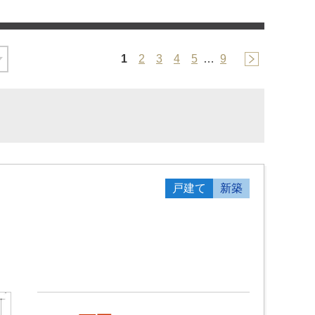
1
2
3
4
5
…
9
戸建て
新築