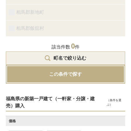
相馬郡新地町
相馬郡飯舘村
0
該当件数
件
町名で絞り込む
この条件で探す
福島県の新築一戸建て（一軒家・分譲・建
（条件を選
ぶ）
売）購入
価格