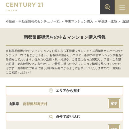
不動産・不動産情報のセンチュリー21
中古マンション購入
甲信越・北陸
山梨
南都留郡鳴沢村の中古マンション購入情報
南都留郡鳴沢村の中古マンションをお探しなら不動産フランチャイズ店舗数ナンバー1のセ
ンチュリー21におまかせ下さい。お客様の住みたいエリア・条件の中古マンション情報を0
件紹介しております。住みたい沿線・駅・地域や、ご希望に合った間取り、予算・ご希望
の家賃、徒歩時間などの条件から、ご希望に沿った中古マンション情報を見つけていただ
けます。お客様にご希望に沿うお部屋が見つかるようにお手伝いいたしますので、お気軽
にご相談ください！
エリアから探す
変更
山梨県
南都留郡鳴沢村
条件で絞り込む