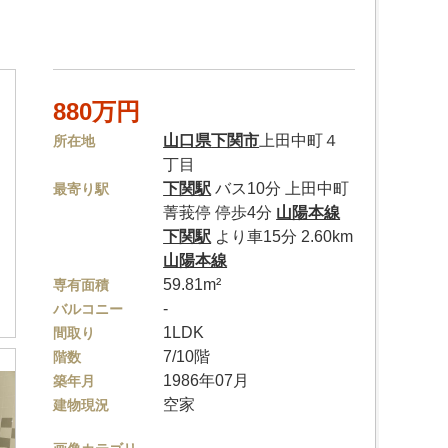
880万円
山口県
下関市
上田中町４
所在地
丁目
下関駅
バス10分 上田中町
最寄り駅
菁莪停 停歩4分
山陽本線
下関駅
より車15分 2.60km
山陽本線
59.81m²
専有面積
-
バルコニー
1LDK
間取り
7/10階
階数
1986年07月
築年月
空家
建物現況