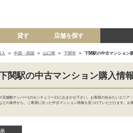
貸す
店舗を探す
購入
中国・四国
山口県
下関市
下関駅の中古マンション
建て
マンション
土地
事業投資用
下関駅の中古マンション購入情
ズ店舗数ナンバー1のセンチュリー21におまかせ下さい。お客様の住みたいエリア・
などの条件から、ご希望に沿った中古マンション情報を見つけていただけます。お
示