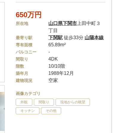
650万円
山口県
下関市
上田中町３
所在地
丁目
下関駅
徒歩33分
山陽本線
最寄り駅
65.89m²
専有面積
-
バルコニー
4DK
間取り
10/10階
階数
1988年12月
築年月
空家
建物現況
画像カテゴリ
外観
間取り
現地からの眺望
キッチン
その他