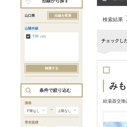
沿線から探す
山口県
沿線を変更
検索結果
山陽本線
下関
（13）
チェックし
検索する
みも
条件で絞り込む
給湯器交換
価格
～
専有面積