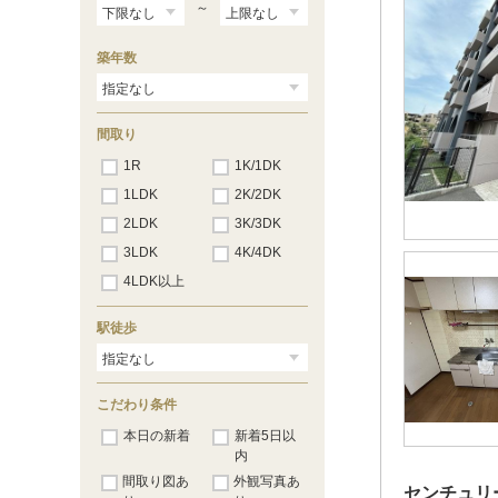
～
築年数
間取り
1R
1K/1DK
1LDK
2K/2DK
2LDK
3K/3DK
3LDK
4K/4DK
4LDK以上
駅徒歩
こだわり条件
本日の新着
新着5日以
内
間取り図あ
外観写真あ
センチュリ