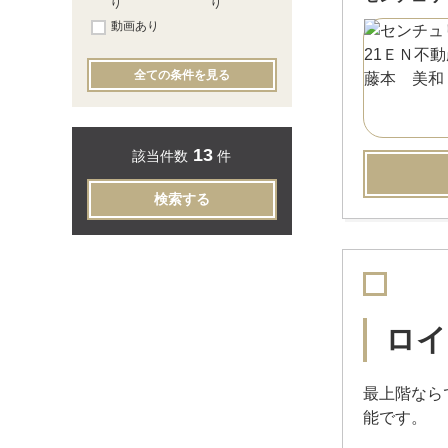
り
り
動画あり
全ての条件を見る
13
該当件数
件
検索する
ロイ
最上階なら
能です。