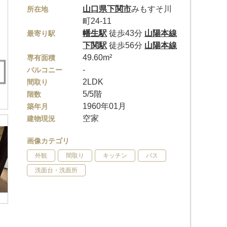
山口県
下関市
みもすそ川
所在地
町24-11
幡生駅
徒歩43分
山陽本線
最寄り駅
下関駅
徒歩56分
山陽本線
49.60m²
専有面積
-
バルコニー
2LDK
間取り
5/5階
階数
1960年01月
築年月
空家
建物現況
画像カテゴリ
外観
間取り
キッチン
バス
洗面台・洗面所