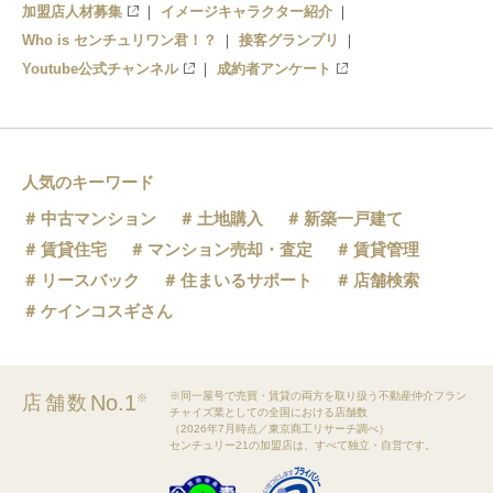
加盟店人材募集
イメージキャラクター紹介
Who is センチュリワン君！？
接客グランプリ
Youtube公式チャンネル
成約者アンケート
人気のキーワード
中古マンション
土地購入
新築一戸建て
賃貸住宅
マンション売却・査定
賃貸管理
リースバック
住まいるサポート
店舗検索
ケインコスギさん
※同一屋号で売買・賃貸の両方を取り扱う不動産仲介フラン
No.1
店舗数
※
チャイズ業としての全国における店舗数
（2026年7月時点／東京商工リサーチ調べ）
センチュリー21の加盟店は、すべて独立・自営です。