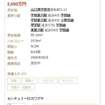
2,550万円
山口県
宇部市
若松町2-11
所在地
宇部新川駅
徒歩4分
宇部線
最寄り駅
宇部新川駅
徒歩4分
小野田線
琴芝駅
徒歩17分
宇部線
東新川駅
徒歩24分
宇部線
95.10m²
専有面積
16.8m²
バルコニー
4LDK
間取り
8/14階
階数
2006年06月
築年月
居住中
建物現況
画像カテゴリ
外観
間取り
リビング
キッチン
洗面台・洗面所
センチュリー21カワグチ