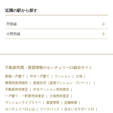
近隣の駅から探す
宇部線
小野田線
宇部岬
宇部新川
東新川
居能
琴芝
妻崎
宇部新川
不動産売買・賃貸情報のセンチュリー21総合サイト
長門長沢
居能
新築一戸建て
中古一戸建て
マンション
土地
事業投資用物件
賃貸住宅（賃貸マンション・アパート）
岩鼻
不動産売却査定
中古マンション売却査定
宇部
一戸建て・一軒家売却査定
土地売却査定
マンションライブラリー
賃貸管理
店舗検索
センチュリー21とは
リースバック
住まいるサポート21