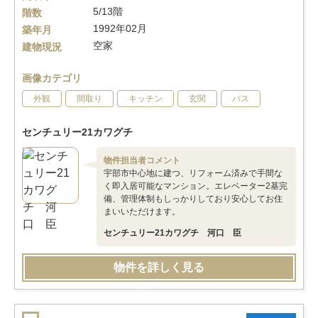
5/13階
階数
1992年02月
築年月
空家
建物現況
画像カテゴリ
外観
間取り
キッチン
玄関
バス
センチュリー21カワグチ
物件担当者コメント
宇部市中心地に建つ、リフォーム済みで手間な
く即入居可能なマンション。エレベーター2基完
備、管理体制もしっかりしており安心してお住
まいいただけます。
センチュリー21カワグチ 河口 臣
物件を詳しく見る