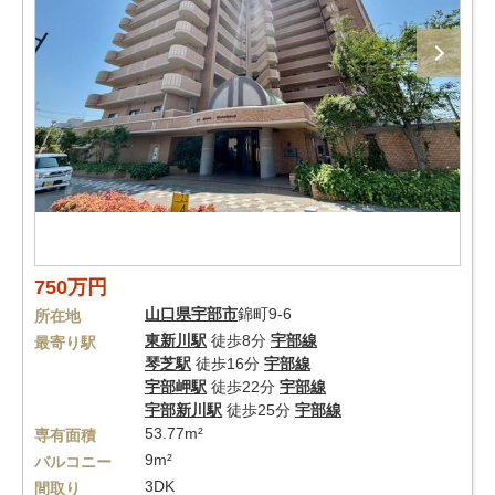
750万円
山口県
宇部市
錦町9-6
所在地
東新川駅
徒歩8分
宇部線
最寄り駅
琴芝駅
徒歩16分
宇部線
宇部岬駅
徒歩22分
宇部線
宇部新川駅
徒歩25分
宇部線
53.77m²
専有面積
9m²
バルコニー
3DK
間取り