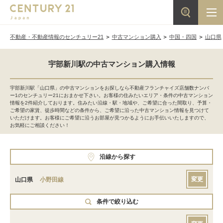
不動産・不動産情報のセンチュリー21
中古マンション購入
中国・四国
山口県
宇部新川駅の中古マンション購入情報
宇部新川駅「山口県」の中古マンションをお探しなら不動産フランチャイズ店舗数ナンバ
ー1のセンチュリー21におまかせ下さい。お客様の住みたいエリア・条件の中古マンション
情報を2件紹介しております。住みたい沿線・駅・地域や、ご希望に合った間取り、予算・
ご希望の家賃、徒歩時間などの条件から、ご希望に沿った中古マンション情報を見つけて
いただけます。お客様にご希望に沿うお部屋が見つかるようにお手伝いいたしますので、
お気軽にご相談ください！
沿線から探す
変更
山口県
小野田線
条件で絞り込む