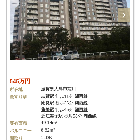
545万円
滋賀県
大津市
荒川
所在地
志賀駅
徒歩11分
湖西線
最寄り駅
比良駅
徒歩26分
湖西線
蓬莱駅
徒歩45分
湖西線
近江舞子駅
徒歩58分
湖西線
49.14m²
専有面積
8.82m²
バルコニー
1LDK
間取り