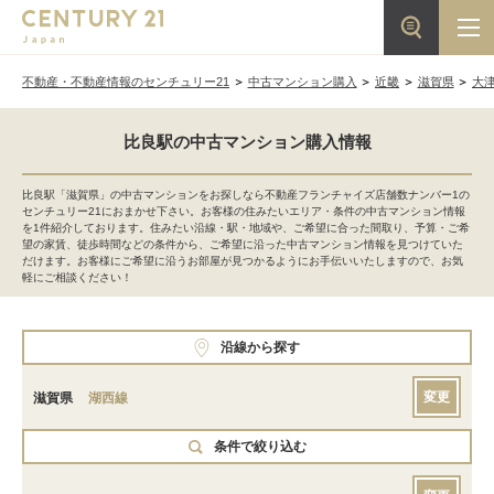
不動産・不動産情報のセンチュリー21
中古マンション購入
近畿
滋賀県
大
比良駅の中古マンション購入情報
比良駅「滋賀県」の中古マンションをお探しなら不動産フランチャイズ店舗数ナンバー1の
センチュリー21におまかせ下さい。お客様の住みたいエリア・条件の中古マンション情報
を1件紹介しております。住みたい沿線・駅・地域や、ご希望に合った間取り、予算・ご希
望の家賃、徒歩時間などの条件から、ご希望に沿った中古マンション情報を見つけていた
だけます。お客様にご希望に沿うお部屋が見つかるようにお手伝いいたしますので、お気
軽にご相談ください！
沿線から探す
変更
滋賀県
湖西線
条件で絞り込む