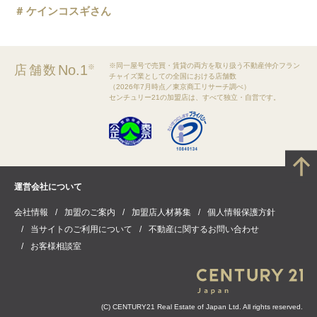
ケインコスギさん
※同一屋号で売買・賃貸の両方を取り扱う不動産仲介フラン
No.1
店舗数
※
チャイズ業としての全国における店舗数
（2026年7月時点／東京商工リサーチ調べ）
センチュリー21の加盟店は、すべて独立・自営です。
運営会社について
会社情報
加盟のご案内
加盟店人材募集
個人情報保護方針
当サイトのご利用について
不動産に関するお問い合わせ
お客様相談室
(C) CENTURY21 Real Estate of Japan Ltd. All rights reserved.