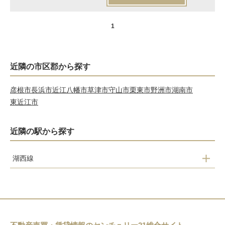
1
近隣の市区郡から探す
彦根市
長浜市
近江八幡市
草津市
守山市
栗東市
野洲市
湖南市
東近江市
近隣の駅から探す
湖西線
近江今津
近江中庄
マキノ
永原