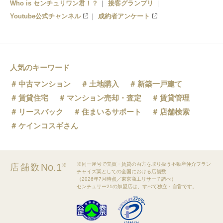
Who is センチュリワン君！？
接客グランプリ
Youtube公式チャンネル
成約者アンケート
人気のキーワード
中古マンション
土地購入
新築一戸建て
賃貸住宅
マンション売却・査定
賃貸管理
リースバック
住まいるサポート
店舗検索
ケインコスギさん
※同一屋号で売買・賃貸の両方を取り扱う不動産仲介フラン
No.1
店舗数
※
チャイズ業としての全国における店舗数
（2026年7月時点／東京商工リサーチ調べ）
センチュリー21の加盟店は、すべて独立・自営です。