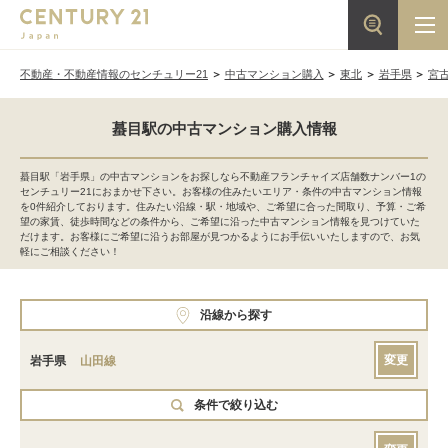
不動産・不動産情報のセンチュリー21
中古マンション購入
東北
岩手県
宮
蟇目駅の中古マンション購入情報
蟇目駅「岩手県」の中古マンションをお探しなら不動産フランチャイズ店舗数ナンバー1の
センチュリー21におまかせ下さい。お客様の住みたいエリア・条件の中古マンション情報
を0件紹介しております。住みたい沿線・駅・地域や、ご希望に合った間取り、予算・ご希
望の家賃、徒歩時間などの条件から、ご希望に沿った中古マンション情報を見つけていた
だけます。お客様にご希望に沿うお部屋が見つかるようにお手伝いいたしますので、お気
軽にご相談ください！
沿線から探す
変更
岩手県
山田線
条件で絞り込む