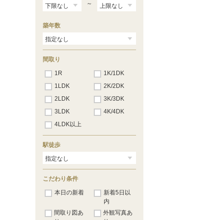
～
築年数
間取り
1R
1K/1DK
1LDK
2K/2DK
2LDK
3K/3DK
3LDK
4K/4DK
4LDK以上
駅徒歩
こだわり条件
本日の新着
新着5日以
内
間取り図あ
外観写真あ