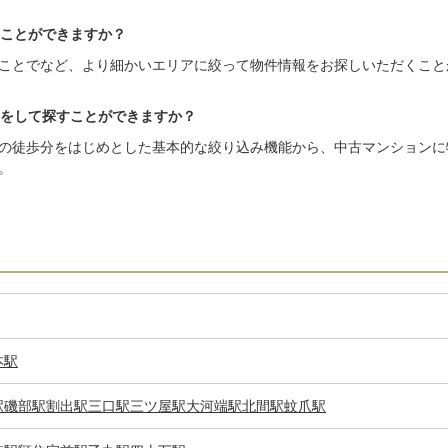
ことができますか？
ことでなど、より細かいエリアに絞って物件情報をお探しいただくこと
をして探すことができますか？
の徒歩分をはじめとした基本的な絞り込み機能から、中古マンションに
。
本駅
駅
磯部駅
割出駅
三口駅
三ツ屋駅
大河端駅
北間駅
蚊爪駅