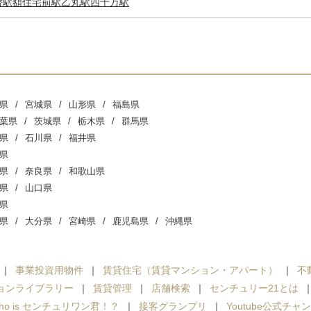
替駅
額住宅前駅
乙丸駅
四十万駅
県
宮城県
山形県
福島県
葉県
茨城県
栃木県
群馬県
県
石川県
福井県
県
県
奈良県
和歌山県
県
山口県
県
県
大分県
宮崎県
鹿児島県
沖縄県
事業投資用物件
賃貸住宅（賃貸マンション・アパート）
不
ョンライブラリー
賃貸管理
店舗検索
センチュリー21とは
ho is センチュリワン君！？
接客グランプリ
Youtube公式チャ