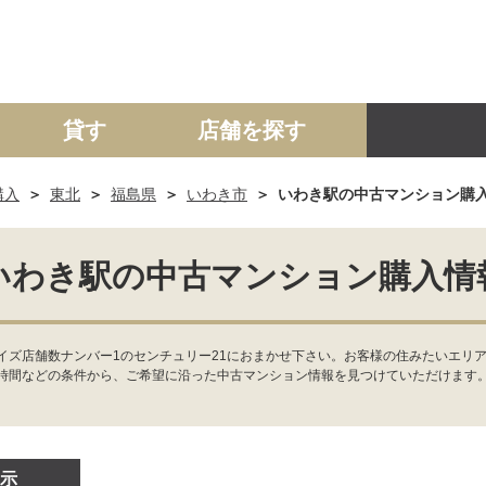
貸す
店舗を探す
購入
東北
福島県
いわき市
いわき駅の中古マンション購
建て
マンション
土地
事業投資用
いわき駅の中古マンション購入情
イズ店舗数ナンバー1のセンチュリー21におまかせ下さい。お客様の住みたいエリ
時間などの条件から、ご希望に沿った中古マンション情報を見つけていただけます
示