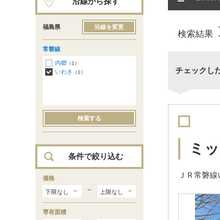
沿線から探す
福島県
沿線を変更
検索結果
常磐線
内郷
（1）
チェックし
いわき
（1）
検索する
ミッ
条件で絞り込む
ＪＲ常磐線
価格
～
専有面積