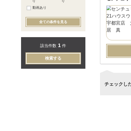
り
り
動画あり
全ての条件を見る
1
該当件数
件
検索する
チェックし