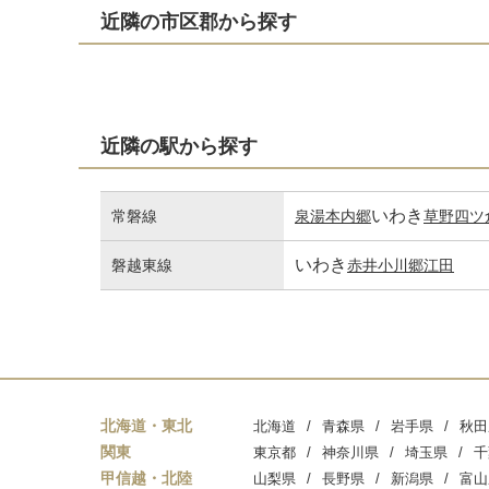
近隣の市区郡から探す
近隣の駅から探す
いわき
常磐線
泉
湯本
内郷
草野
四ツ
いわき
磐越東線
赤井
小川郷
江田
北海道・東北
北海道
青森県
岩手県
秋田
関東
東京都
神奈川県
埼玉県
千
甲信越・北陸
山梨県
長野県
新潟県
富山