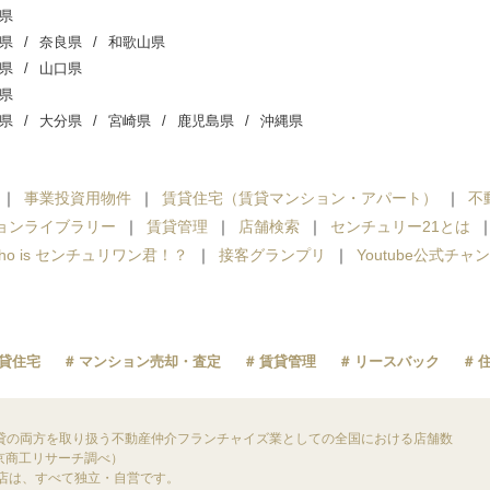
県
県
奈良県
和歌山県
県
山口県
県
県
大分県
宮崎県
鹿児島県
沖縄県
事業投資用物件
賃貸住宅（賃貸マンション・アパート）
不
ョンライブラリー
賃貸管理
店舗検索
センチュリー21とは
ho is センチュリワン君！？
接客グランプリ
Youtube公式チャ
貸住宅
マンション売却・査定
賃貸管理
リースバック
貸の両方を取り扱う不動産仲介フランチャイズ業としての全国における店舗数
東京商工リサーチ調べ）
盟店は、すべて独立・自営です。