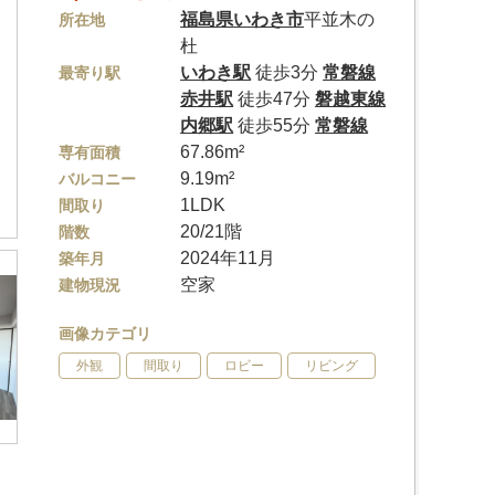
福島県
いわき市
平並木の
所在地
杜
いわき駅
徒歩3分
常磐線
最寄り駅
赤井駅
徒歩47分
磐越東線
内郷駅
徒歩55分
常磐線
67.86m²
専有面積
9.19m²
バルコニー
1LDK
間取り
20/21階
階数
2024年11月
築年月
空家
建物現況
画像カテゴリ
外観
間取り
ロビー
リビング