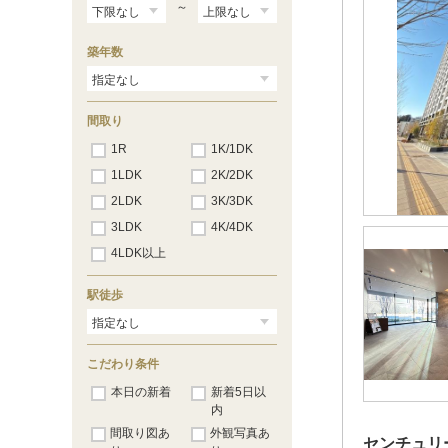
～
築年数
間取り
1R
1K/1DK
1LDK
2K/2DK
2LDK
3K/3DK
3LDK
4K/4DK
4LDK以上
駅徒歩
こだわり条件
本日の新着
新着5日以
内
間取り図あ
外観写真あ
センチュリ