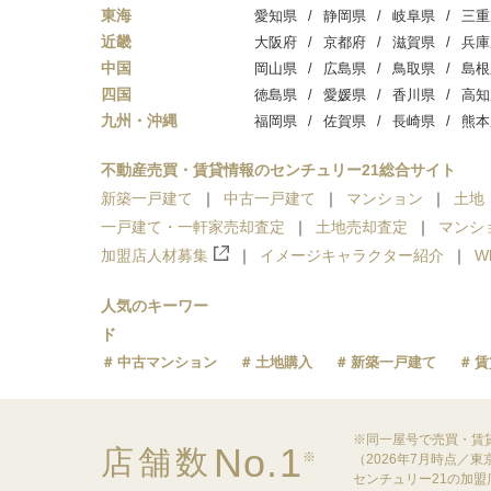
東海
愛知県
静岡県
岐阜県
三重
近畿
大阪府
京都府
滋賀県
兵庫
中国
岡山県
広島県
鳥取県
島根
四国
徳島県
愛媛県
香川県
高知
九州・沖縄
福岡県
佐賀県
長崎県
熊本
不動産売買・賃貸情報のセンチュリー21総合サイト
新築一戸建て
中古一戸建て
マンション
土地
一戸建て・一軒家売却査定
土地売却査定
マンシ
加盟店人材募集
イメージキャラクター紹介
W
人気のキーワー
ド
中古マンション
土地購入
新築一戸建て
賃
※同一屋号で売買・賃
No.1
店舗数
※
（2026年7月時点／
センチュリー21の加