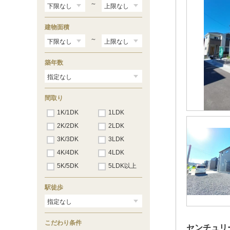
～
建物面積
～
築年数
間取り
1K/1DK
1LDK
2K/2DK
2LDK
3K/3DK
3LDK
4K/4DK
4LDK
5K/5DK
5LDK以上
駅徒歩
こだわり条件
センチュリ