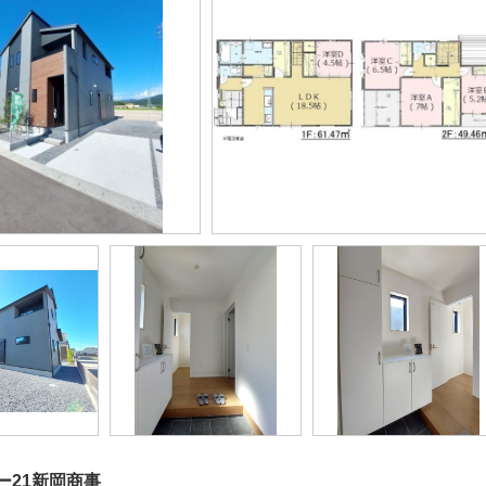
ー21新岡商事