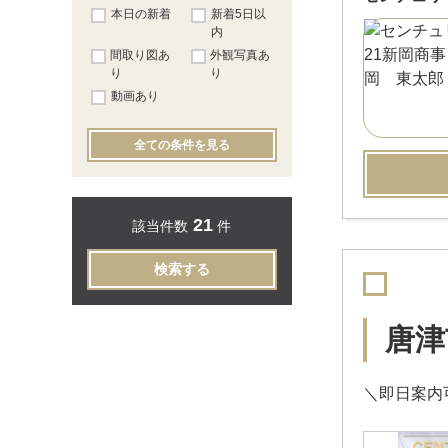
本日の新着
新着5日以
内
間取り図あ
外観写真あ
り
り
動画あり
全ての条件を見る
21
該当件数
件
検索する
唐津
＼即日案内