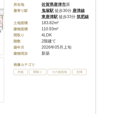
佐賀県
唐津市
原
所在地
鬼塚駅
徒歩30分
唐津線
最寄り駅
東唐津駅
徒歩33分
筑肥線
183.82m²
土地面積
110.93m²
建物面積
4LDK
間取り
2階建て
階数
2026年05月上旬
築年月
新築
建物現況
画像カテゴリ
外観
間取り
その他現地
玄関