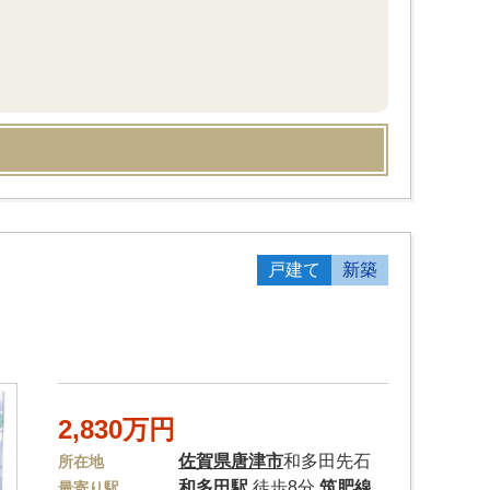
戸建て
新築
2,830万円
佐賀県
唐津市
和多田先石
所在地
和多田駅
徒歩8分
筑肥線
最寄り駅