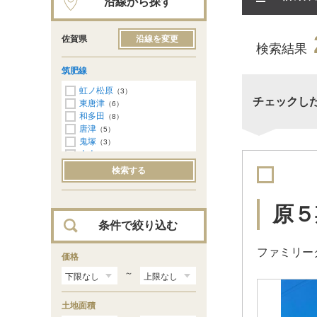
沿線から探す
佐賀県
沿線を変更
検索結果
筑肥線
虹ノ松原
（3）
チェックし
東唐津
（6）
和多田
（8）
唐津
（5）
鬼塚
（3）
山本
（1）
検索する
原５
条件で絞り込む
ファミリー
価格
～
土地面積