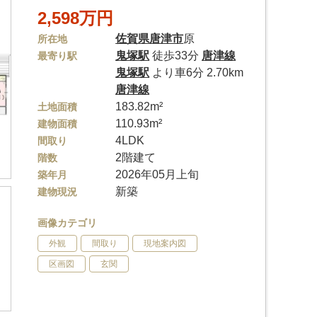
2,598万円
佐賀県
唐津市
原
所在地
鬼塚駅
徒歩33分
唐津線
最寄り駅
鬼塚駅
より車6分 2.70km
唐津線
183.82m²
土地面積
110.93m²
建物面積
4LDK
間取り
2階建て
階数
2026年05月上旬
築年月
新築
建物現況
画像カテゴリ
外観
間取り
現地案内図
区画図
玄関