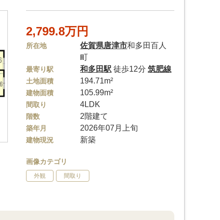
2,799.8万円
佐賀県
唐津市
和多田百人
所在地
町
和多田駅
徒歩12分
筑肥線
最寄り駅
194.71m²
土地面積
105.99m²
建物面積
4LDK
間取り
2階建て
階数
2026年07月上旬
築年月
新築
建物現況
画像カテゴリ
外観
間取り