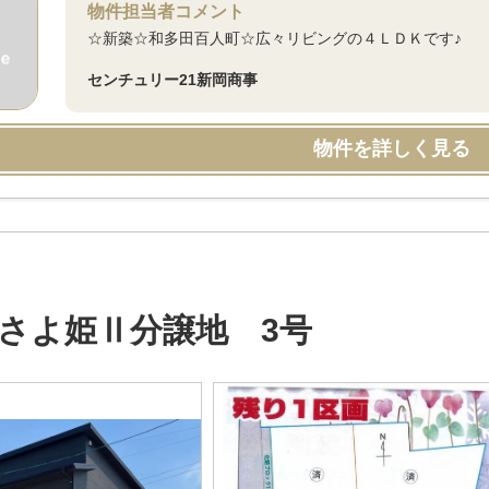
物件担当者コメント
☆新築☆和多田百人町☆広々リビングの４ＬＤＫです♪
センチュリー21新岡商事
物件を詳しく見る
さよ姫Ⅱ分譲地 3号