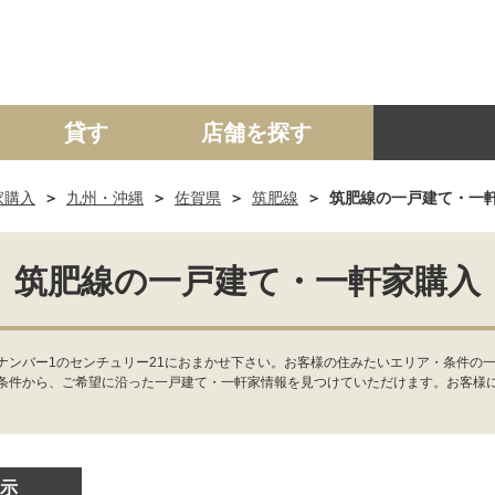
貸す
店舗を探す
家購入
九州・沖縄
佐賀県
筑肥線
筑肥線の一戸建て・一
建て
マンション
土地
事業投資用
筑肥線の一戸建て・一軒家購入
ナンバー1のセンチュリー21におまかせ下さい。お客様の住みたいエリア・条件の一
条件から、ご希望に沿った一戸建て・一軒家情報を見つけていただけます。お客様
示