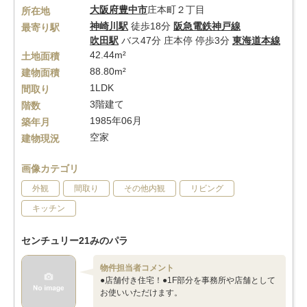
大阪府
豊中市
庄本町２丁目
所在地
神崎川駅
徒歩18分
阪急電鉄神戸線
最寄り駅
吹田駅
バス47分 庄本停 停歩3分
東海道本線
42.44m²
土地面積
88.80m²
建物面積
1LDK
間取り
3階建て
階数
1985年06月
築年月
空家
建物現況
画像カテゴリ
外観
間取り
その他内観
リビング
キッチン
センチュリー21みのパラ
物件担当者コメント
●店舗付き住宅！●1F部分を事務所や店舗として
お使いいただけます。