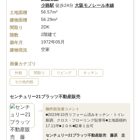
少路駅
徒歩24分
大阪モノレール本線
56.57m²
土地面積
56.29m²
建物面積
2DK
間取り
2階建て
階数
1972年05月
築年月
空家
建物現況
画像カテゴリ
外観
間取り
リビング
キッチン
その他内観
センチュリー21プラッツ不動産販売
物件担当者コメント
■2023年10月リフォーム済みキッチン・トイレ
新調、クロス・フローリング貼替等■土地面積約
17.11坪■２ＤＫ■駐車１台可
センチュリー21プラッツ不動産販売 藤原 圭