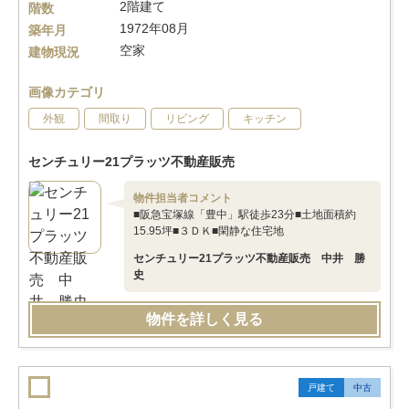
2階建て
階数
1972年08月
築年月
空家
建物現況
画像カテゴリ
外観
間取り
リビング
キッチン
センチュリー21プラッツ不動産販売
物件担当者コメント
■阪急宝塚線「豊中」駅徒歩23分■土地面積約
15.95坪■３ＤＫ■閑静な住宅地
センチュリー21プラッツ不動産販売 中井 勝
史
物件を詳しく見る
戸建て
中古