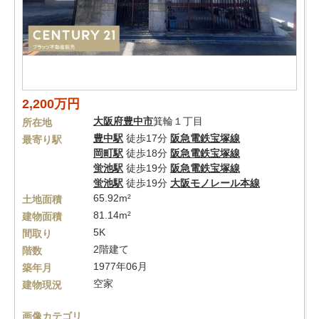
2,200万円
大阪府
豊中市
箕輪１丁目
所在地
豊中駅
徒歩17分
阪急電鉄宝塚線
最寄り駅
岡町駅
徒歩18分
阪急電鉄宝塚線
蛍池駅
徒歩19分
阪急電鉄宝塚線
蛍池駅
徒歩19分
大阪モノレール本線
65.92m²
土地面積
81.14m²
建物面積
5K
間取り
2階建て
階数
1977年06月
築年月
空家
建物現況
画像カテゴリ