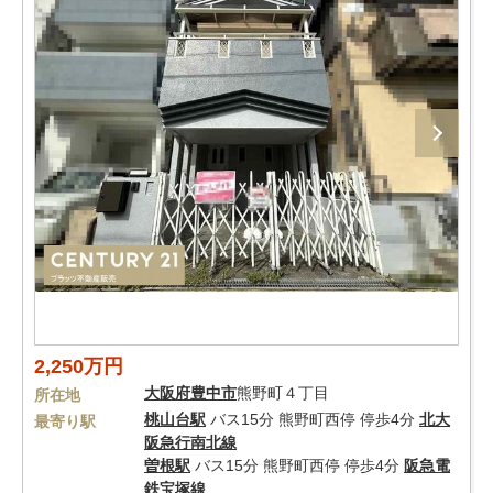
2,250万円
大阪府
豊中市
熊野町４丁目
所在地
桃山台駅
バス15分 熊野町西停 停歩4分
北大
最寄り駅
阪急行南北線
曽根駅
バス15分 熊野町西停 停歩4分
阪急電
鉄宝塚線