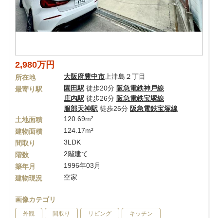
2,980万円
大阪府
豊中市
上津島２丁目
所在地
園田駅
徒歩20分
阪急電鉄神戸線
最寄り駅
庄内駅
徒歩26分
阪急電鉄宝塚線
服部天神駅
徒歩26分
阪急電鉄宝塚線
120.69m²
土地面積
124.17m²
建物面積
3LDK
間取り
2階建て
階数
1996年03月
築年月
空家
建物現況
画像カテゴリ
外観
間取り
リビング
キッチン