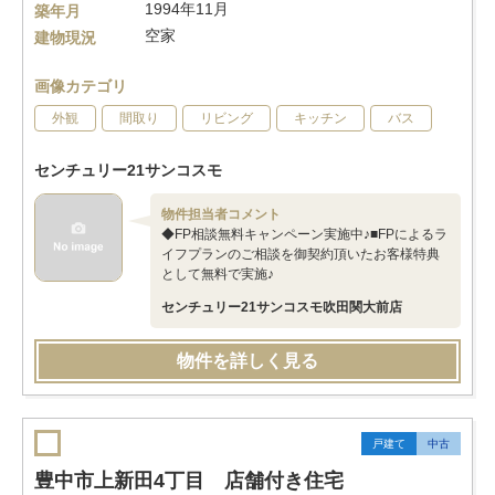
1994年11月
築年月
空家
建物現況
画像カテゴリ
外観
間取り
リビング
キッチン
バス
センチュリー21サンコスモ
物件担当者コメント
◆FP相談無料キャンペーン実施中♪■FPによるラ
イフプランのご相談を御契約頂いたお客様特典
として無料で実施♪
センチュリー21サンコスモ吹田関大前店
物件を詳しく見る
戸建て
中古
豊中市上新田4丁目 店舗付き住宅