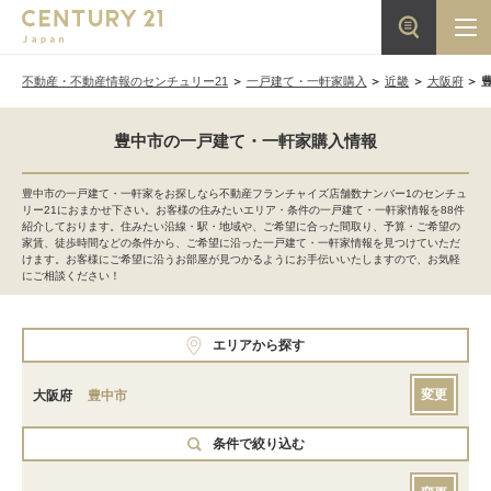
不動産・不動産情報のセンチュリー21
一戸建て・一軒家購入
近畿
大阪府
豊中市の一戸建て・一軒家購入情報
豊中市の一戸建て・一軒家をお探しなら不動産フランチャイズ店舗数ナンバー1のセンチュ
リー21におまかせ下さい。お客様の住みたいエリア・条件の一戸建て・一軒家情報を88件
紹介しております。住みたい沿線・駅・地域や、ご希望に合った間取り、予算・ご希望の
家賃、徒歩時間などの条件から、ご希望に沿った一戸建て・一軒家情報を見つけていただ
けます。お客様にご希望に沿うお部屋が見つかるようにお手伝いいたしますので、お気軽
にご相談ください！
エリアから探す
変更
大阪府
豊中市
条件で絞り込む