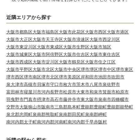
近隣エリアから探す
大阪市都島区
大阪市福島区
大阪市此花区
大阪市西区
大阪市港区
大阪市大正区
大阪市天王寺区
大阪市浪速区
大阪市西淀川区
大阪市東淀川区
大阪市東成区
大阪市生野区
大阪市旭区
大阪市城東区
大阪市阿倍野区
大阪市住吉区
大阪市東住吉区
大阪市西成区
大阪市淀川区
大阪市鶴見区
大阪市住之江区
大阪市平野区
大阪市北区
大阪市中央区
堺市堺区
堺市中区
堺市東区
堺市西区
堺市南区
堺市北区
堺市美原区
岸和田市
池田市
吹田市
泉大津市
高槻市
貝塚市
守口市
枚方市
茨木市
八尾市
泉佐野市
富田林市
寝屋川市
河内長野市
松原市
大東市
和泉市
箕面市
柏原市
羽曳野市
門真市
摂津市
高石市
藤井寺市
東大阪市
泉南市
四條畷市
交野市
大阪狭山市
阪南市
三島郡島本町
豊能郡豊能町
豊能郡能勢町
泉北郡忠岡町
泉南郡熊取町
泉南郡田尻町
泉南郡岬町
南河内郡太子町
南河内郡河南町
南河内郡千早赤阪村