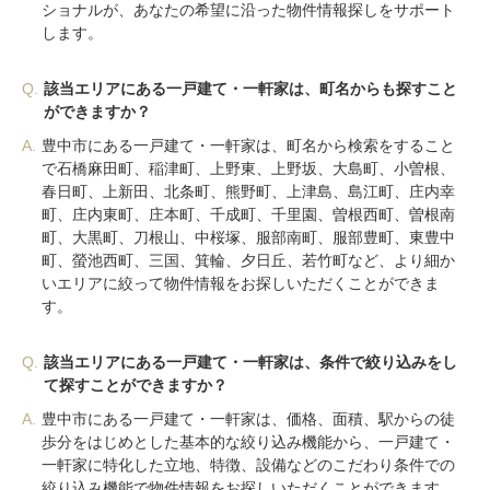
ショナルが、あなたの希望に沿った物件情報探しをサポート
します。
Q.
該当エリアにある一戸建て・一軒家は、町名からも探すこと
ができますか？
A.
豊中市にある一戸建て・一軒家は、町名から検索をすること
で石橋麻田町、稲津町、上野東、上野坂、大島町、小曽根、
春日町、上新田、北条町、熊野町、上津島、島江町、庄内幸
町、庄内東町、庄本町、千成町、千里園、曽根西町、曽根南
町、大黒町、刀根山、中桜塚、服部南町、服部豊町、東豊中
町、螢池西町、三国、箕輪、夕日丘、若竹町など、より細か
いエリアに絞って物件情報をお探しいただくことができま
す。
Q.
該当エリアにある一戸建て・一軒家は、条件で絞り込みをし
て探すことができますか？
A.
豊中市にある一戸建て・一軒家は、価格、面積、駅からの徒
歩分をはじめとした基本的な絞り込み機能から、一戸建て・
一軒家に特化した立地、特徴、設備などのこだわり条件での
絞り込み機能で物件情報をお探しいただくことができます。