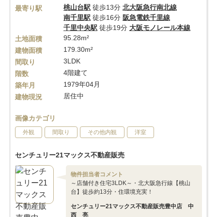
桃山台駅
徒歩13分
北大阪急行南北線
最寄り駅
南千里駅
徒歩16分
阪急電鉄千里線
千里中央駅
徒歩19分
大阪モノレール本線
95.28m²
土地面積
179.30m²
建物面積
3LDK
間取り
4階建て
階数
1979年04月
築年月
居住中
建物現況
画像カテゴリ
外観
間取り
その他内観
洋室
センチュリー21マックス不動産販売
物件担当者コメント
～店舗付き住宅3LDK～・北大阪急行線【桃山
台】徒歩約13分・住環境充実！
センチュリー21マックス不動産販売豊中店 中
西 亮