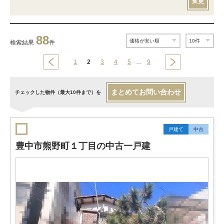
変更
88
検索結果
件
1
2
3
4
5
…
9
まとめてお問い合わせ
チェックした物件（最大10件まで）を
戸建て
中古
豊中市熊野町１丁目の中古一戸建