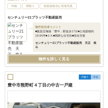
外観
間取り
前面道路含む現地写真
センチュリー21プラッツ不動産販売
物件担当者コメント
■阪急宝塚線「豊中」駅徒歩17分■土地面積約
19.94坪■５Ｋ■閑静な住宅街■現在空家
センチュリー21プラッツ不動産販売 天正 柊
斗
物件を詳しく見る
戸建て
中古
豊中市熊野町４丁目の中古一戸建