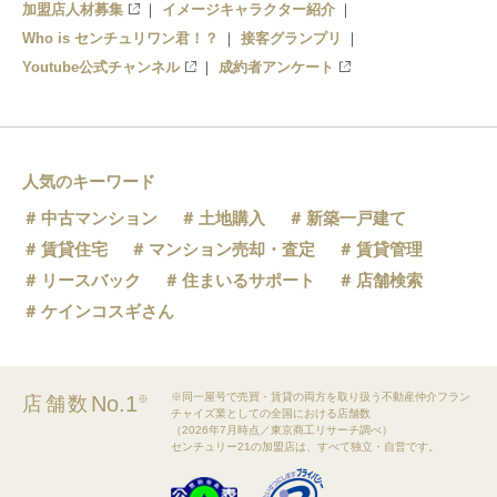
加盟店人材募集
イメージキャラクター紹介
Who is センチュリワン君！？
接客グランプリ
Youtube公式チャンネル
成約者アンケート
人気のキーワード
中古マンション
土地購入
新築一戸建て
賃貸住宅
マンション売却・査定
賃貸管理
リースバック
住まいるサポート
店舗検索
ケインコスギさん
※同一屋号で売買・賃貸の両方を取り扱う不動産仲介フラン
No.1
店舗数
※
チャイズ業としての全国における店舗数
（2026年7月時点／東京商工リサーチ調べ）
センチュリー21の加盟店は、すべて独立・自営です。