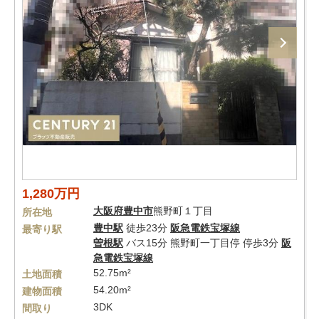
1,280万円
大阪府
豊中市
熊野町１丁目
所在地
豊中駅
徒歩23分
阪急電鉄宝塚線
最寄り駅
曽根駅
バス15分 熊野町一丁目停 停歩3分
阪
急電鉄宝塚線
52.75m²
土地面積
54.20m²
建物面積
3DK
間取り