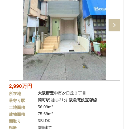
2,990万円
大阪府
豊中市
夕日丘３丁目
所在地
岡町駅
徒歩21分
阪急電鉄宝塚線
最寄り駅
56.09m²
土地面積
75.69m²
建物面積
3SLDK
間取り
3階建て
階数