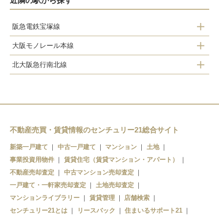
近隣の駅から探す
阪急電鉄宝塚線
大阪モノレール本線
庄内駅
北大阪急行南北線
大阪空港駅
服部天神駅
緑地公園駅
蛍池駅
曽根駅
千里中央駅
柴原阪大前駅
岡町駅
少路駅
不動産売買・賃貸情報のセンチュリー21総合サイト
豊中駅
新築一戸建て
中古一戸建て
マンション
土地
千里中央駅
蛍池駅
事業投資用物件
賃貸住宅（賃貸マンション・アパート）
不動産売却査定
中古マンション売却査定
一戸建て・一軒家売却査定
土地売却査定
マンションライブラリー
賃貸管理
店舗検索
センチュリー21とは
リースバック
住まいるサポート21