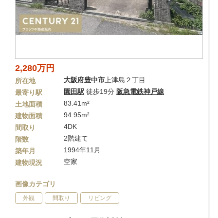
2,280万円
大阪府
豊中市
上津島２丁目
所在地
園田駅
徒歩19分
阪急電鉄神戸線
最寄り駅
83.41m²
土地面積
94.95m²
建物面積
4DK
間取り
2階建て
階数
1994年11月
築年月
空家
建物現況
画像カテゴリ
外観
間取り
リビング