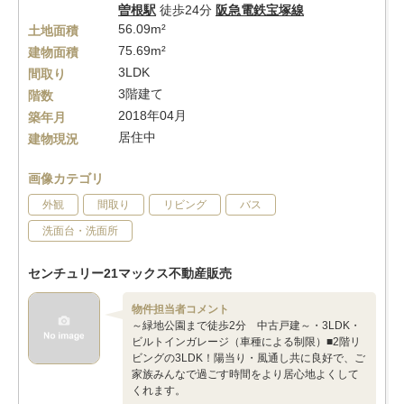
曽根駅
徒歩24分
阪急電鉄宝塚線
56.09m²
土地面積
75.69m²
建物面積
3LDK
間取り
3階建て
階数
2018年04月
築年月
居住中
建物現況
画像カテゴリ
外観
間取り
リビング
バス
洗面台・洗面所
センチュリー21マックス不動産販売
物件担当者コメント
～緑地公園まで徒歩2分 中古戸建～・3LDK・
ビルトインガレージ（車種による制限）■2階リ
ビングの3LDK！陽当り・風通し共に良好で、ご
家族みんなで過ごす時間をより居心地よくして
くれます。