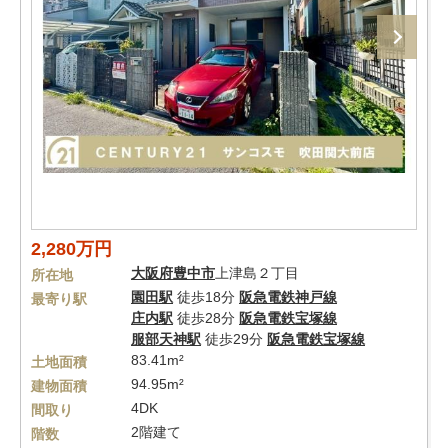
2,280万円
大阪府
豊中市
上津島２丁目
所在地
園田駅
徒歩18分
阪急電鉄神戸線
最寄り駅
庄内駅
徒歩28分
阪急電鉄宝塚線
服部天神駅
徒歩29分
阪急電鉄宝塚線
83.41m²
土地面積
94.95m²
建物面積
4DK
間取り
2階建て
階数