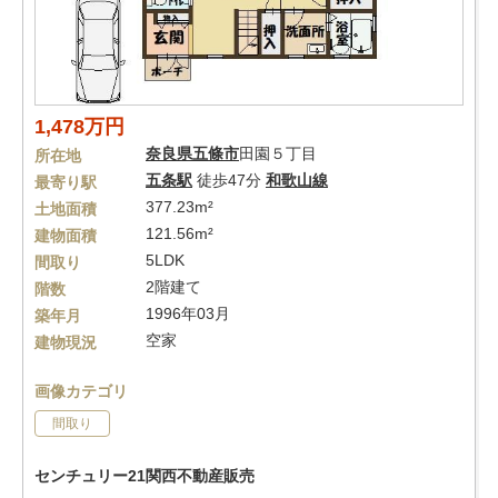
1,478万円
奈良県
五條市
田園５丁目
所在地
五条駅
徒歩47分
和歌山線
最寄り駅
377.23m²
土地面積
121.56m²
建物面積
5LDK
間取り
2階建て
階数
1996年03月
築年月
空家
建物現況
画像カテゴリ
間取り
センチュリー21関西不動産販売