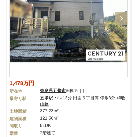
1,478万円
奈良県
五條市
田園５丁目
所在地
五条駅
バス13分 田園５丁目停 停歩3分
和歌
最寄り駅
山線
377.23m²
土地面積
121.56m²
建物面積
5LDK
間取り
2階建て
階数