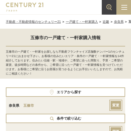
不動産・不動産情報のセンチュリー21
一戸建て・一軒家購入
近畿
奈良県
五條市の一戸建て・一軒家購入情報
五條市の一戸建て・一軒家をお探しなら不動産フランチャイズ店舗数ナンバー1のセンチュ
リー21におまかせ下さい。お客様の住みたいエリア・条件の一戸建て・一軒家情報を14件
紹介しております。住みたい沿線・駅・地域や、ご希望に合った間取り、予算・ご希望の
家賃、徒歩時間などの条件から、ご希望に沿った一戸建て・一軒家情報を見つけていただ
けます。お客様にご希望に沿うお部屋が見つかるようにお手伝いいたしますので、お気軽
にご相談ください！
エリアから探す
変更
奈良県
五條市
条件で絞り込む