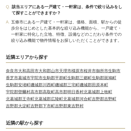
Q.
該当エリアにある一戸建て・一軒家は、条件で絞り込みをし
て探すことができますか？
A.
五條市にある一戸建て・一軒家は、価格、面積、駅からの徒
歩分をはじめとした基本的な絞り込み機能から、一戸建て・
一軒家に特化した立地、特徴、設備などのこだわり条件での
絞り込み機能で物件情報をお探しいただくことができます。
近隣エリアから探す
奈良市
大和高田市
大和郡山市
天理市
橿原市
桜井市
御所市
生駒市
香芝市
葛城市
宇陀市
生駒郡平群町
生駒郡三郷町
生駒郡斑鳩町
生駒郡安堵町
磯城郡川西町
磯城郡三宅町
磯城郡田原本町
宇陀郡曽爾村
高市郡高取町
高市郡明日香村
北葛城郡上牧町
北葛城郡王寺町
北葛城郡広陵町
北葛城郡河合町
吉野郡吉野町
吉野郡大淀町
吉野郡下市町
吉野郡東吉野村
近隣の駅から探す