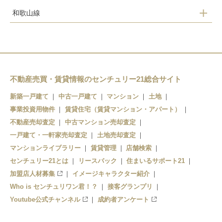
和歌山線
北宇智駅
五条駅
大和二見駅
不動産売買・賃貸情報のセンチュリー21総合サイト
新築一戸建て
中古一戸建て
マンション
土地
事業投資用物件
賃貸住宅（賃貸マンション・アパート）
不動産売却査定
中古マンション売却査定
一戸建て・一軒家売却査定
土地売却査定
マンションライブラリー
賃貸管理
店舗検索
センチュリー21とは
リースバック
住まいるサポート21
加盟店人材募集
イメージキャラクター紹介
Who is センチュリワン君！？
接客グランプリ
Youtube公式チャンネル
成約者アンケート