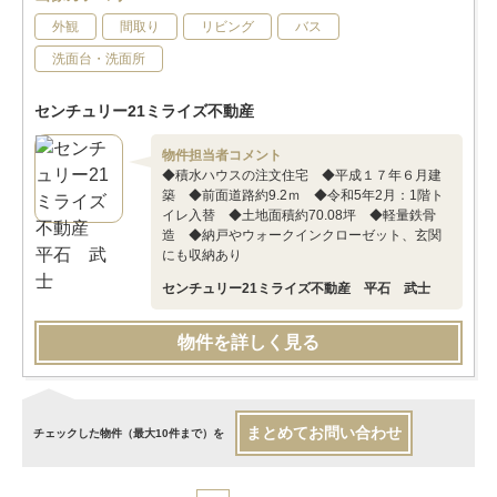
外観
間取り
リビング
バス
洗面台・洗面所
センチュリー21ミライズ不動産
物件担当者コメント
◆積水ハウスの注文住宅 ◆平成１７年６月建
築 ◆前面道路約9.2ｍ ◆令和5年2月：1階ト
イレ入替 ◆土地面積約70.08坪 ◆軽量鉄骨
造 ◆納戸やウォークインクローゼット、玄関
にも収納あり
センチュリー21ミライズ不動産 平石 武士
物件を詳しく見る
まとめてお問い合わせ
チェックした物件（最大10件まで）を