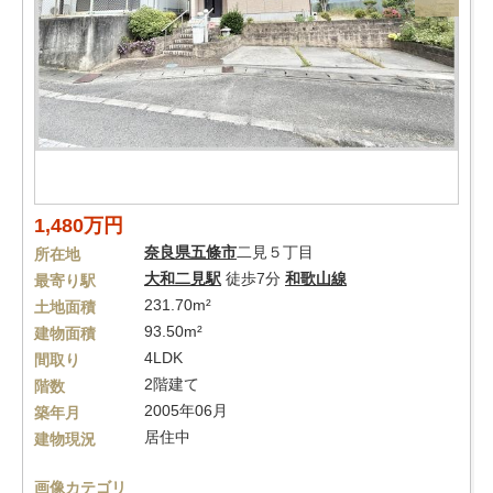
1,480万円
奈良県
五條市
二見５丁目
所在地
大和二見駅
徒歩7分
和歌山線
最寄り駅
231.70m²
土地面積
93.50m²
建物面積
4LDK
間取り
2階建て
階数
2005年06月
築年月
居住中
建物現況
画像カテゴリ