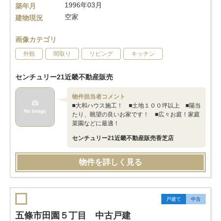
1996年03月
築年月
空家
建物現況
画像カテゴリ
外観
間取り
リビング
キッチン
センチュリー21近畿不動産販売
物件担当者コメント
■大和ハウス施工！ ■土地１００坪以上 ■陽当
たり、眺望の良いお家です！ ■広々お庭！家庭
菜園などに最適！
センチュリー21近畿不動産販売香芝店
物件を詳しく見る
戸建て
中古
五條市田園５丁目 中古戸建