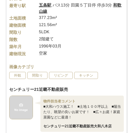
五条駅
バス13分 田園５丁目停 停歩3分
和歌
最寄り駅
山線
377.23m²
土地面積
121.56m²
建物面積
5LDK
間取り
2階建て
階数
1996年03月
築年月
空家
建物現況
画像カテゴリ
外観
間取り
リビング
キッチン
センチュリー21近畿不動産販売
物件担当者コメント
■大和ハウス施工！ ■土地１００坪以上 ■陽当
たり、眺望の良いお家です！ ■広々お庭！家庭
菜園などに最適！
センチュリー21近畿不動産販売大和八木店