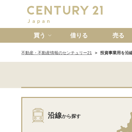
買う
借りる
売る
不動産・不動産情報のセンチュリー21
投資事業用を沿
新築一戸建て
中古一戸
沿線
から探す