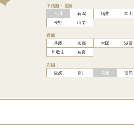
甲信越・北陸
石川
新潟
福井
富山
長野
山梨
近畿
兵庫
京都
大阪
滋賀
和歌山
奈良
四国
愛媛
香川
高知
徳島