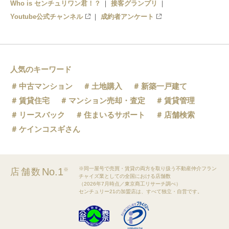
Who is センチュリワン君！？
接客グランプリ
Youtube公式チャンネル
成約者アンケート
人気のキーワード
中古マンション
土地購入
新築一戸建て
賃貸住宅
マンション売却・査定
賃貸管理
リースバック
住まいるサポート
店舗検索
ケインコスギさん
※同一屋号で売買・賃貸の両方を取り扱う不動産仲介フラン
No.1
店舗数
※
チャイズ業としての全国における店舗数
（2026年7月時点／東京商工リサーチ調べ）
センチュリー21の加盟店は、すべて独立・自営です。