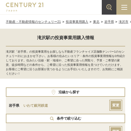
不動産・不動産情報のセンチュリー21
投資事業用購入
東北
岩手県
滝沢市
滝沢駅の投資事業用購入情報
滝沢駅「岩手県」の投資事業用をお探しなら不動産フランチャイズ店舗数ナンバー1のセン
チュリー21におまかせ下さい。お客様の住みたいエリア・条件の投資事業用情報を0件紹介
しております。住みたい沿線・駅・地域や、ご希望に合った間取り、予算・ご希望の家
賃、徒歩時間などの条件から、ご希望に沿った投資事業用情報を見つけていただけます。
お客様にご希望に沿うお部屋が見つかるようにお手伝いいたしますので、お気軽にご相談
ください！
沿線から探す
変更
岩手県
いわて銀河鉄道
条件で絞り込む