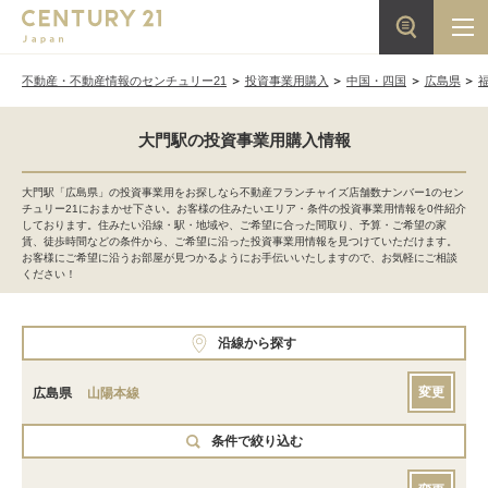
不動産・不動産情報のセンチュリー21
投資事業用購入
中国・四国
広島県
大門駅の投資事業用購入情報
大門駅「広島県」の投資事業用をお探しなら不動産フランチャイズ店舗数ナンバー1のセン
チュリー21におまかせ下さい。お客様の住みたいエリア・条件の投資事業用情報を0件紹介
しております。住みたい沿線・駅・地域や、ご希望に合った間取り、予算・ご希望の家
賃、徒歩時間などの条件から、ご希望に沿った投資事業用情報を見つけていただけます。
お客様にご希望に沿うお部屋が見つかるようにお手伝いいたしますので、お気軽にご相談
ください！
沿線から探す
変更
広島県
山陽本線
条件で絞り込む