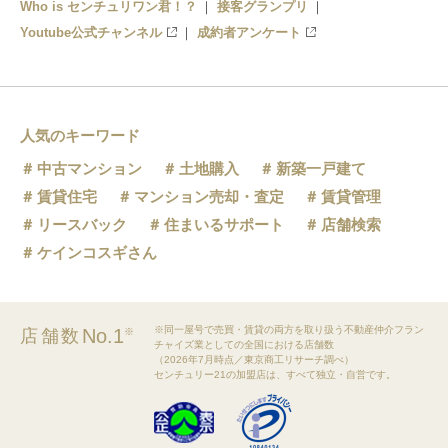
Who is センチュリワン君！？
接客グランプリ
Youtube公式チャンネル
成約者アンケート
人気のキーワード
中古マンション
土地購入
新築一戸建て
賃貸住宅
マンション売却・査定
賃貸管理
リースバック
住まいるサポート
店舗検索
ケインコスギさん
※同一屋号で売買・賃貸の両方を取り扱う不動産仲介フラン
No.1
店舗数
※
チャイズ業としての全国における店舗数
（2026年7月時点／東京商工リサーチ調べ）
センチュリー21の加盟店は、すべて独立・自営です。